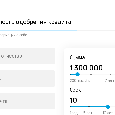
ность одобрения кредита
формации о себе
 отчество
Сумма
а
200 тыс
3 млн
7 млн
Срок
чта
1 год
5 лет
10 лет