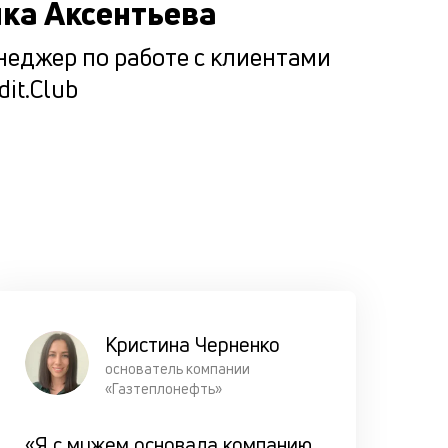
ка Аксентьева
ценностн
подход п
еджер по работе с клиентами
подборе
dit.Club
оптималь
варианта
кредитов
по честно
ставке.
Прорабат
все возм
сценарии
погашени
кредита
Кристина Черненко
заёмщико
основатель компании
«Газтеплонефть»
чтобы он 
оказался 
«Я с мужем основала компанию