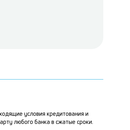
Ка
Ком
Усло
Спо
Реш
по
альт
расс
пога
ходящие условия кредитования и
зая
арту любого банка в сжатые сроки.
потр
заяв