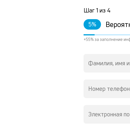
Шаг
1
из
4
Вероят
5
%
+55% за заполнение ин
Фамилия, имя и
Номер телефон
Электронная по