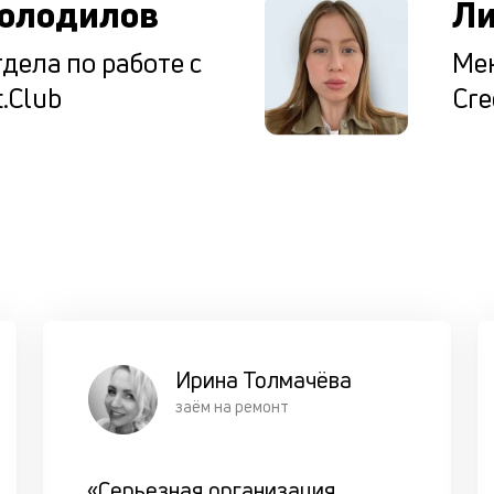
олодилов
Ли
дела по работе с
Мен
.Club
Cre
Ирина Толмачёва
заём на ремонт
«Серьезная организация,