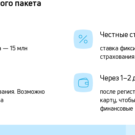
ого пакета
Честные с
 — 15 млн
ставка фикс
страхования
Через 1–2 
вания. Возможно
после регис
та
карту, чтоб
финансовые