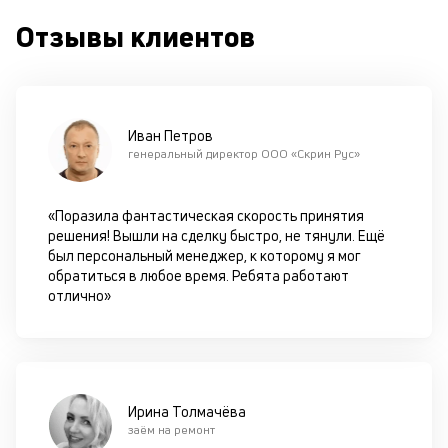
п
Отзывы клиентов
кр
за
ч
он
не
ок
Иван Петров
в
генеральный директор ООО «Скрин Рус»
с
си
«Поразила фантастическая скорость принятия
М
решения! Вышли на сделку быстро, не тянули. Ещё
был персональный менеджер, к которому я мог
п
обратиться в любое время. Ребята работают
отлично»
д
б
о
д
Ирина Толмачёва
заём на ремонт
П