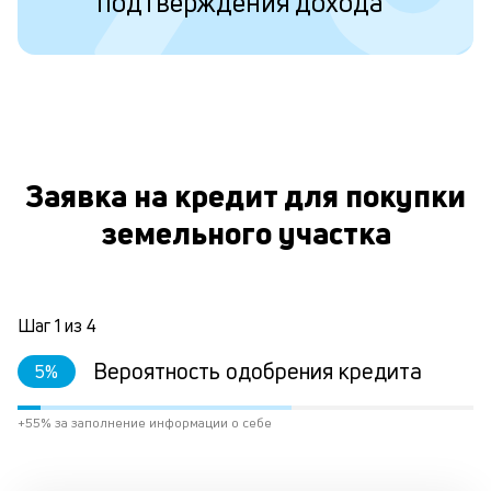
подтверждения дохода
ко
то
б
пр
эт
вр
ли
О
ст
ст
Заявка на кредит для покупки
ф
земельного участка
пр
ра
за
на
по
Шаг
1
из
4
кр
М
Вероятность одобрения кредита
5
%
из
де
+55% за заполнение информации о себе
по
и
со
со