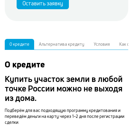
Оставить заявку
О кредите
Альтернатива кредиту
Условия
Как о
О кредите
У
С
а
р
Купить участок земли в любой
и
з
точке России можно не выходя
В
н
из дома.
д
п
ч
Подберём для вас подходящую программу кредитования и
з
переведём деньги на карту через 1–2 дня после регистрации
м
сделки.
у
п