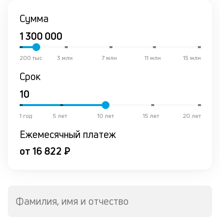
от
Сумма
по
ко
в
ре
200 тыс
3 млн
7 млн
11 млн
15 млн
К
Срок
ч
л
1 год
5 лет
10 лет
15 лет
20 лет
м
Ежемесячный платеж
В
от 16 822 ₽
ко
ср
д
о
св
Фамилия, имя и отчество
по
за
на