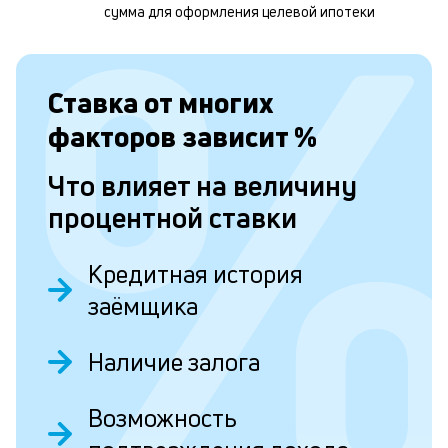
м
сумма для оформления целевой ипотеки
б
п
в
Ставка от
многих
о
факторов зависит
%
и
Что влияет на величину
о
процентной ставки
Л
Кредитная история
к
заёмщика
к
и
Наличие залога
Ес
Возможность
у
ва