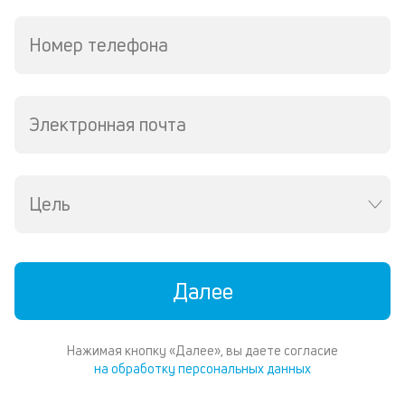
кр
в
Номер телефона
Wh
Vi
ил
Te
Электронная почта
П
со
д
и
по
Цель
ка
по
ш
на
Далее
од
н
су
Нажимая кнопку «Далее», вы даете согласие
П
на обработку персональных данных
м