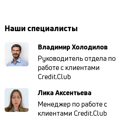
к
у
д
Наши специалисты
к
к
Владимир Холодилов
М
Руководитель отдела по
ис
работе с клиентами
це
по
Credit.Club
пр
по
оп
Лика Аксентьева
ва
кр
Менеджер по работе с
П
клиентами Credit.Club
вс
в
сц