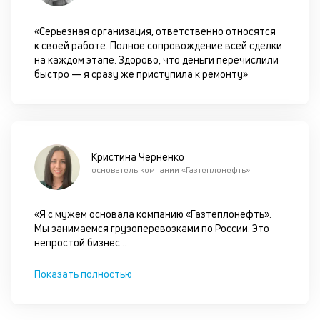
оц
за
«Серьезная организация, ответственно относятся
с
к своей работе. Полное сопровождение всей сделки
на
на каждом этапе. Здорово, что деньги перечислили
бл
быстро — я сразу же приступила к ремонту»
че
в
це
ан
м
др
Кристина Черненко
фа
основатель компании «Газтеплонефть»
«Я с мужем основала компанию «Газтеплонефть».
Мы занимаемся грузоперевозками по России. Это
непростой бизнес
...
Показать полностью