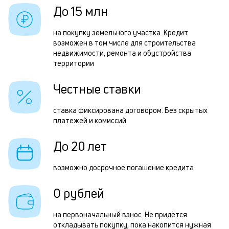
в
б
До 15 млн
б
и
на покупку земельного участка. Кредит
к
возможен в том числе для строительства
Р
недвижимости, ремонта и обустройства
к
территории
п
о
з
Честные ставки
з
ставка фиксирована договором. Без скрытых
п
платежей и комиссий
П
До 20 лет
к
н
возможно досрочное погашение кредита
с
0 рублей
д
1
на первоначальный взнос. Не придётся
откладывать покупку, пока накопится нужная