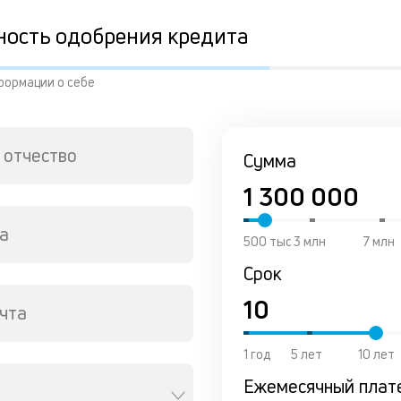
ность одобрения кредита
формации о себе
 отчество
Сумма
а
500 тыс
3 млн
7 млн
Срок
чта
1 год
5 лет
10 лет
Ежемесячный плат