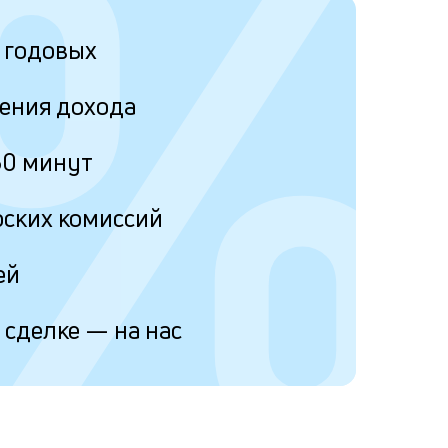
%
% годовых
ения дохода
30 минут
рских комиссий
ей
 сделке — на нас