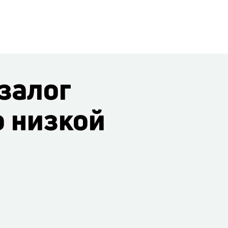
залог
о низкой