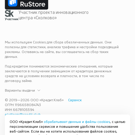
Участник проекта инновационного
центра «Сколково»
Мы используем Cookies для сбора обезличенных данных. Они 
полезны для статистики, анализа трафика и настройки подходящей 
рекламы. Оставаясь на сайте, вы соглашаетесь на сбор таких 
данных.
Под кредитом понимаются экономические отношения, которые 
заключаются в получении заёмщиком от кредитора денежных 
средств на условиях возврата и платности, в том числе по 
договору займа.
Варианты выдачи
© 2019—
2026
ООО «Кредит.Клаб»
Саранск
ОГРН 1196658084743
ИНН 6678105594
platform@credit.club
ООО «Кредит.Клаб»
обрабатывает данные и файлы cookies
, с целью
Кредит под залог недвижимости в Саранске до 15 млн рублей — 
персонализации сервисов и повышения удобства пользования
срочно и без лишних справок. Получите деньги под залог 
веб-сайтом. Если вы не хотите использования файлов cookies,
квартиры с плохой кредитной историей с одобрением за 30 минут. 