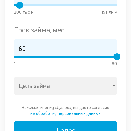
М
200 тыс ₽
15 млн ₽
п
д
Срок займа, мес
п
н
д
1
60
д
В
ва
Цель займа
ре
ч
об
Нажимая кнопку «Далее», вы даете согласие
вс
на обработку персональных данных
к
в
од
Далее
и