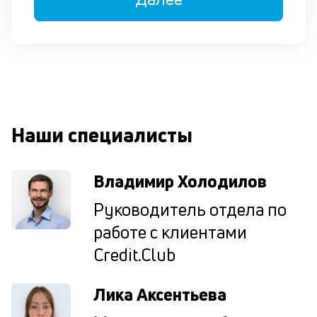
вн
е
е
пл
П
м
Наши специалисты
к
у
Владимир Холодилов
д
к
Руководитель отдела по
к
работе с клиентами
Credit.Club
М
ис
це
Лика Аксентьева
по
пр