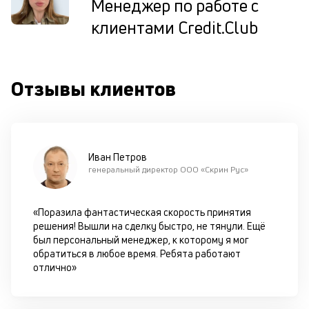
Менеджер по работе с
по
клиентами Credit.Club
оп
ва
кр
П
вс
Отзывы клиентов
в
сц
п
до
кл
Иван Петров
ч
генеральный директор ООО «Скрин Рус»
он
не
ок
«Поразила фантастическая скорость принятия
в
решения! Вышли на сделку быстро, не тянули. Ещё
с
был персональный менеджер, к которому я мог
си
обратиться в любое время. Ребята работают
отлично»
М
п