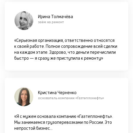
д
б
Ирина Толмачёва
заём на ремонт
о
д
«Серьезная организация, ответственно относятся
к своей работе. Полное сопровождение всей сделки
П
на каждом этапе. Здорово, что деньги перечислили
оц
быстро — я сразу же приступила к ремонту»
за
с
на
бл
че
в
Кристина Черненко
це
основатель компании «Газтеплонефть»
ан
м
др
«Я с мужем основала компанию «Газтеплонефть».
ф
Мы занимаемся грузоперевозками по России. Это
непростой бизнес
...