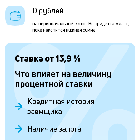
0 рублей
Л
на первоначальный взнос. Не придётся ждать,
к
пока накопится нужная сумма
к
и
Ставка от
13,9
%
Ес
у
Что влияет на величину
ва
процентной ставки
ко
то
б
Кредитная история
пр
эт
заёмщика
вр
ли
ст
Наличие залога
ст
ф