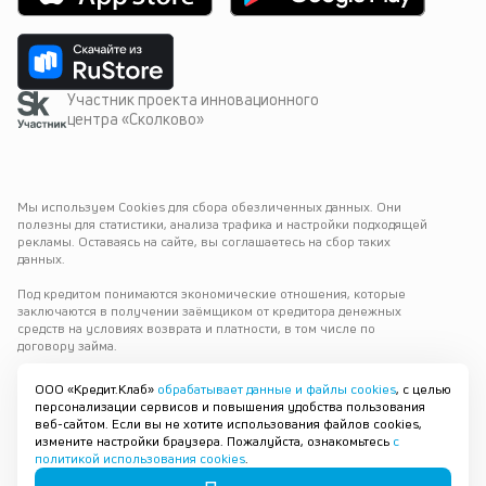
Участник проекта инновационного
центра «Сколково»
Мы используем Cookies для сбора обезличенных данных. Они 
полезны для статистики, анализа трафика и настройки подходящей 
рекламы. Оставаясь на сайте, вы соглашаетесь на сбор таких 
данных.
Под кредитом понимаются экономические отношения, которые 
заключаются в получении заёмщиком от кредитора денежных 
средств на условиях возврата и платности, в том числе по 
договору займа.
Варианты выдачи
ООО «Кредит.Клаб»
обрабатывает данные и файлы cookies
, с целью
персонализации сервисов и повышения удобства пользования
© 2019—
2026
ООО «Кредит.Клаб»
Санкт-Петербург
веб-сайтом. Если вы не хотите использования файлов cookies,
ОГРН 1196658084743
измените настройки браузера. Пожалуйста, ознакомьтесь
с
ИНН 6678105594
политикой использования cookies
.
platform@credit.club