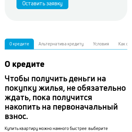
Оставить заявку
О кредите
Альтернатива кредиту
Условия
Как о
О кредите
У
С
а
р
Чтобы получить деньги на
к
з
покупку жилья, не обязательно
В
н
ждать, пока получится
д
п
накопить на первоначальный
ч
взнос.
м
в
п
Купить квартиру можно намного быстрее: выберите