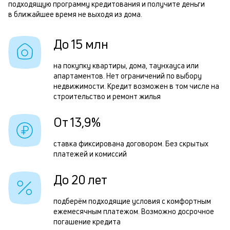
подходящую программу кредитования и получите деньги
б
Р
в ближайшее время не выходя из дома.
и
п
к
До 15 млн
з
к
з
на покупку квартиры, дома, таунхауса или
о
апартаментов. Нет ограничений по выбору
п
недвижимости. Кредит возможен в том числе на
П
строительство и ремонт жилья
д
От 13,9%
м
ставка фиксирована договором. Без скрытых
б
платежей и комиссий
п
До 20 лет
в
о
подберём подходящие условия с комфортным
и
ежемесячным платежом. Возможно досрочное
погашение кредита
о