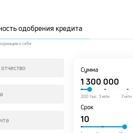
ность одобрения кредита
формации о себе
 отчество
Сумма
а
200 тыс
3 млн
7 млн
Срок
чта