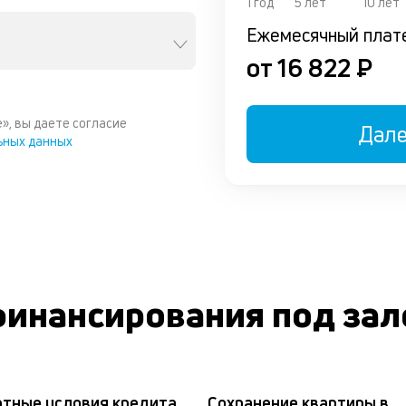
1 год
5 лет
10 лет
Ежемесячный плат
от 16 822 ₽
», вы даете согласие
Дал
ьных данных
инансирования под зало
тные условия кредита
Сохранение квартиры в