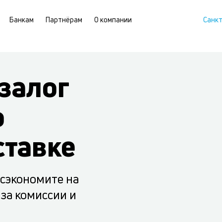
Банкам
Партнёрам
О компании
Санк
залог
о
ставке
 сэкономите на
 за комиссии и