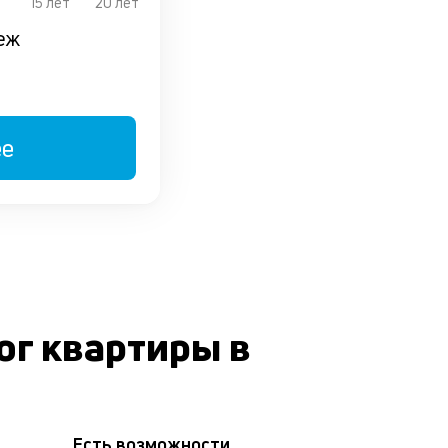
15 лет
20 лет
еж
ее
г квартиры в
Есть возможности