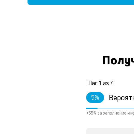
Получ
Шаг
1
из
4
Вероят
5
%
+55% за заполнение ин