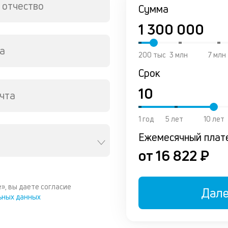
 отчество
Сумма
а
200 тыс
3 млн
7 млн
Срок
чта
1 год
5 лет
10 лет
Ежемесячный плат
от 16 822 ₽
», вы даете согласие
Дал
ьных данных