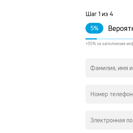
Шаг
1
из
4
Вероят
5
%
+55% за заполнение ин
Фамилия, имя и
Номер телефон
Электронная по