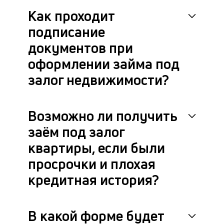
с
Как проходит
за
н
подписание
и
документов при
по
д
оформлении займа под
ил
кв
залог недвижимости?
с
на
бл
Возможно ли получить
че
в
заём под залог
це
квартиры, если были
ан
м
просрочки и плохая
др
фа
кредитная история?
В какой форме будет