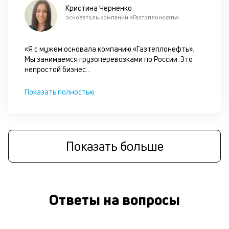
ок
Кристина Черненко
в
основатель компании «Газтеплонефть»
с
си
«Я с мужем основала компанию «Газтеплонефть».
Мы занимаемся грузоперевозками по России. Это
М
непростой бизнес
...
п
Показать полностью
к
с
б
о
Показать больше
д
П
оц
Ответы на вопросы
за
на
кр