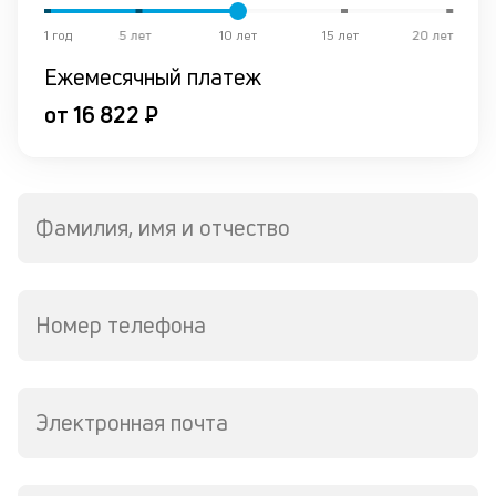
ко
1 год
5 лет
10 лет
15 лет
20 лет
в
р
Ежемесячный платеж
о
от 16 822 ₽
в
де
К
к
Фамилия, имя и отчество
ч
л
Номер телефона
м
В
ко
Электронная почта
в
д
пе
о