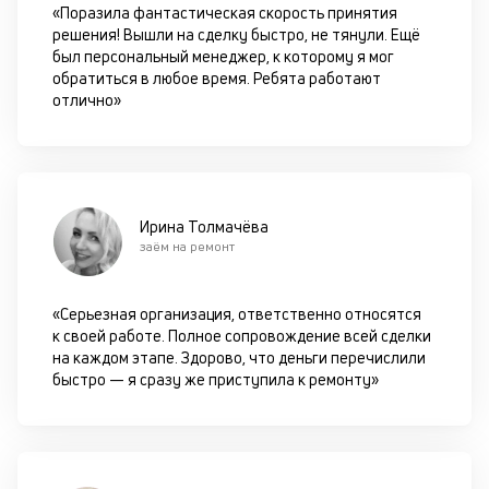
к
«Поразила фантастическая скорость принятия
решения! Вышли на сделку быстро, не тянули. Ещё
к
был персональный менеджер, к которому я мог
обратиться в любое время. Ребята работают
М
отлично»
ис
це
по
пр
по
оп
Ирина Толмачёва
ва
заём на ремонт
кр
П
вс
«Серьезная организация, ответственно относятся
в
к своей работе. Полное сопровождение всей сделки
сц
на каждом этапе. Здорово, что деньги перечислили
п
быстро — я сразу же приступила к ремонту»
за
кл
ч
он
не