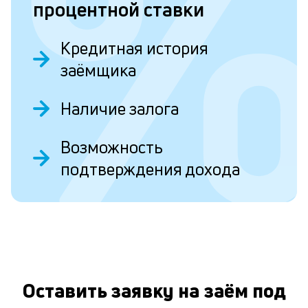
процентной ставки
в
С
Кредитная история
заёмщика
Л
к
Наличие залога
к
Возможность
и
О
подтверждения дохода
Ес
у
ва
ко
то
б
пр
эт
Оставить заявку на заём под
вр
ли