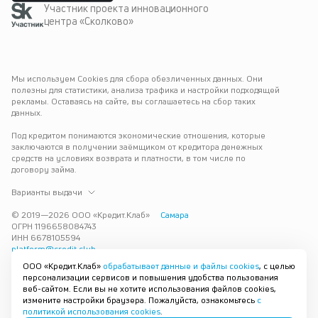
Участник проекта инновационного
центра «Сколково»
Мы используем Cookies для сбора обезличенных данных. Они 
полезны для статистики, анализа трафика и настройки подходящей 
рекламы. Оставаясь на сайте, вы соглашаетесь на сбор таких 
данных.
Под кредитом понимаются экономические отношения, которые 
заключаются в получении заёмщиком от кредитора денежных 
средств на условиях возврата и платности, в том числе по 
договору займа.
Варианты выдачи
© 2019—
2026
ООО «Кредит.Клаб»
Самара
ОГРН 1196658084743
ИНН 6678105594
platform@credit.club
ООО «Кредит.Клаб»
обрабатывает данные и файлы cookies
, с целью
Кредит под залог недвижимости в Самаре до 15 млн рублей — 
персонализации сервисов и повышения удобства пользования
срочно и без лишних справок. Получите деньги под залог 
веб-сайтом. Если вы не хотите использования файлов cookies,
квартиры с плохой кредитной историей с одобрением за 30 минут. 
измените настройки браузера. Пожалуйста, ознакомьтесь
с
Рассмотрим заявку и предложим наиболее подходящие условия 
политикой использования cookies
.
под ваши возможности.