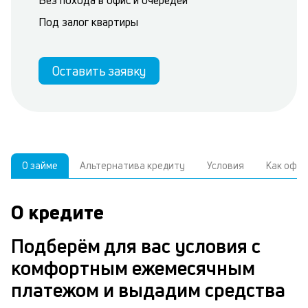
Без похода в офис и очередей
Под залог квартиры
Оставить заявку
О займе
Альтернатива кредиту
Условия
Как офо
О кредите
У
С
а
р
Подберём для вас условия с
к
з
комфортным ежемесячным
В
в
платежом и выдадим средства
д
б