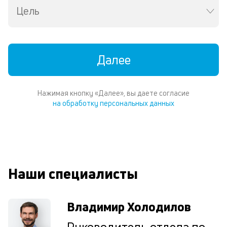
св
Цель
по
за
на
кр
Далее
с
за
н
кв
Нажимая кнопку «Далее», вы даете согласие
и
на обработку персональных данных
др
ви
в
Wh
Vi
ил
Te
Наши специалисты
И
пе
ес
Владимир Холодилов
та
уд