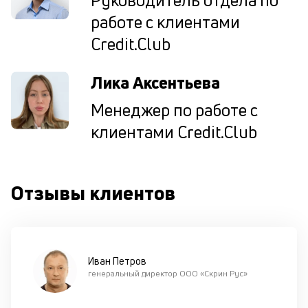
Руководитель отдела по
кл
П
работе с клиентами
со
Credit.Club
д
и
по
Лика Аксентьева
ка
по
Менеджер по работе с
ш
на
клиентами Credit.Club
од
н
су
Отзывы клиентов
П
м
к
Иван Петров
у
генеральный директор ООО «Скрин Рус»
д