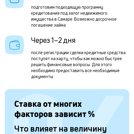
с
подготовим подходящую программу
кредитования под залог недвижимого
д
имущества в Самаре. Возможно досрочное
1
погашение займа
м
Через 1–2 дня
б
после регистрации сделки кредитные средства
п
поступят на карту, чтобы как можно быстрее
в
решить финансовые вопросы. Для этого
необходимо предоставить все необходимые
о
документы
и
о
К
Ставка от
многих
п
факторов зависит
%
з
Что влияет на величину
н