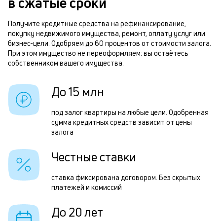
в сжатые сроки
ч
м
Получите кредитные средства на рефинансирование,
Р
покупку недвижимого имущества, ремонт, оплату услуг или
п
п
бизнес-цели. Одобряем до 60 процентов от стоимости залога.
б
При этом имущество не переоформляем: вы остаётесь
з
собственником вашего имущества.
и
з
к
п
До 15 млн
к
п
под залог квартиры на любые цели. Одобренная
о
о
сумма кредитных средств зависит от цены
залога
П
з
Честные ставки
п
ставка фиксирована договором. Без скрытых
з
платежей и комиссий
н
До 20 лет
н