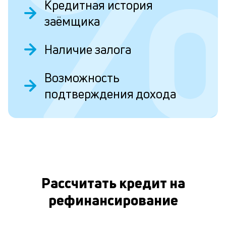
Кредитная история
эт
заёмщика
вр
ли
ст
Наличие залога
ст
ф
пр
Возможность
О
ра
за
подтверждения дохода
на
по
ус
ре
М
из
де
по
Рассчитать кредит на
и
со
рефинансирование
со
от
по