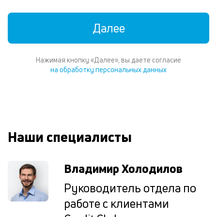
к
к
Далее
М
ис
Нажимая кнопку «Далее», вы даете согласие
це
на обработку персональных данных
по
пр
по
оп
ва
ре
П
Наши специалисты
вс
в
сц
Владимир Холодилов
п
кр
Руководитель отдела по
за
ч
работе с клиентами
он
не