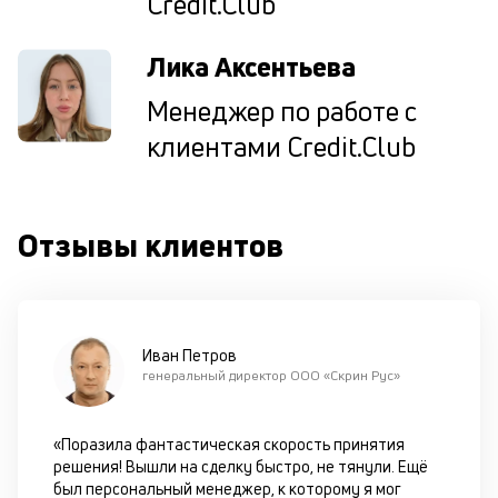
Credit.Club
ок
в
Лика Аксентьева
с
си
Менеджер по работе с
М
клиентами Credit.Club
п
д
Отзывы клиентов
б
о
д
Иван Петров
П
генеральный директор ООО «Скрин Рус»
оц
за
с
«Поразила фантастическая скорость принятия
на
решения! Вышли на сделку быстро, не тянули. Ещё
бл
был персональный менеджер, к которому я мог
че