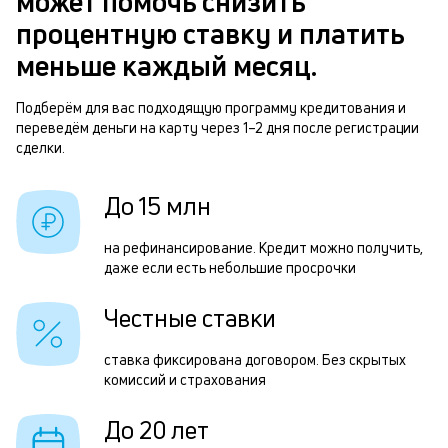
может помочь снизить
п
д
процентную ставку и платить
б
к
меньше каждый месяц.
и
к
Подберём для вас подходящую программу кредитования и
Р
переведём деньги на карту через 1–2 дня после регистрации
к
сделки.
п
о
з
До 15 млн
з
п
на рефинансирование. Кредит можно получить,
даже если есть небольшие просрочки
П
д
Честные ставки
1
ставка фиксирована договором. Без скрытых
м
комиссий и страхования
б
До 20 лет
п