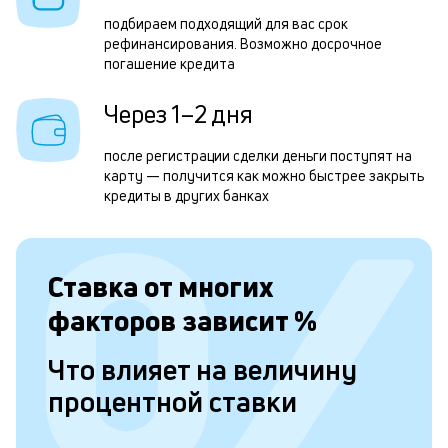
в
подбираем подходящий для вас срок
рефинансирования. Возможно досрочное
о
погашение кредита
и
Через 1–2 дня
о
после регистрации сделки деньги поступят на
карту — получится как можно быстрее закрыть
Л
кредиты в других банках
к
к
и
Ставка от
многих
факторов зависит
%
Ес
у
Что влияет на величину
ва
ко
процентной ставки
то
б
пр