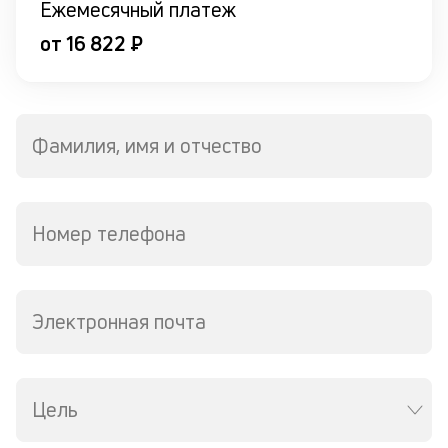
Ежемесячный платеж
Te
П
от 16 822 ₽
со
д
и
по
ка
Фамилия, имя и отчество
по
ш
на
од
н
Номер телефона
су
П
Электронная почта
м
к
у
Цель
д