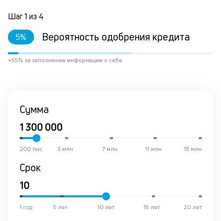
ко
в
Шаг
1
из
4
ре
Вероятность одобрения кредита
5
%
К
+55% за заполнение информации о себе
ч
л
м
Сумма
Д
о
св
по
200 тыс
3 млн
7 млн
11 млн
15 млн
за
Срок
на
кр
в
Wh
Vi
1 год
5 лет
10 лет
15 лет
20 лет
ил