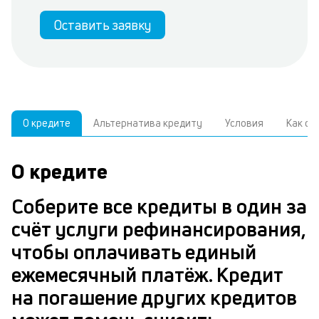
Оставить заявку
О кредите
Альтернатива кредиту
Условия
Как о
О кредите
У
С
а
р
Соберите все кредиты в один за
к
з
счёт услуги рефинансирования,
В
в
чтобы оплачивать единый
д
б
ежемесячный платёж. Кредит
ч
н
на погашение других кредитов
м