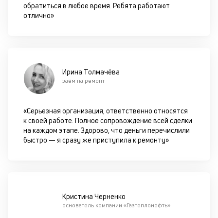
обратиться в любое время. Ребята работают
в
отлично»
це
ан
м
др
фа
Ирина Толмачёва
заём на ремонт
«Серьезная организация, ответственно относятся
к своей работе. Полное сопровождение всей сделки
на каждом этапе. Здорово, что деньги перечислили
быстро — я сразу же приступила к ремонту»
Кристина Черненко
основатель компании «Газтеплонефть»