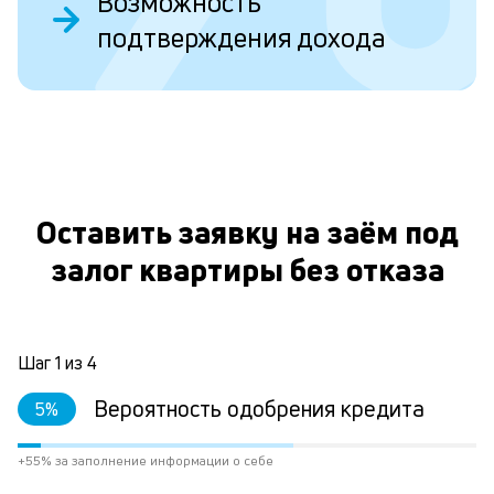
Возможность
б
подтверждения дохода
пр
эт
вр
ли
ст
ст
О
ф
пр
ра
Оставить заявку на заём под
за
залог квартиры без отказа
на
по
за
по
за
Шаг
1
из
4
не
М
Вероятность одобрения кредита
5
%
из
де
по
+55% за заполнение информации о себе
и