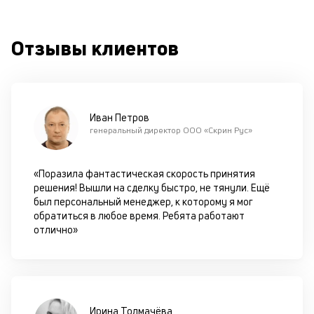
к
Отзывы клиентов
М
ис
це
по
пр
Иван Петров
по
генеральный директор ООО «Скрин Рус»
оп
ва
кр
«Поразила фантастическая скорость принятия
П
решения! Вышли на сделку быстро, не тянули. Ещё
вс
был персональный менеджер, к которому я мог
в
обратиться в любое время. Ребята работают
сц
отлично»
п
за
кл
ч
он
не
Ирина Толмачёва