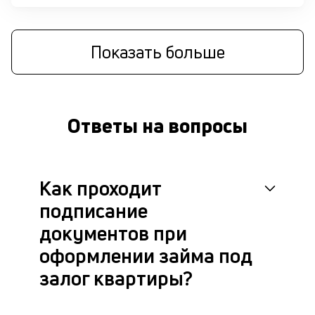
бл
че
в
це
Показать больше
ан
м
др
фа
Ответы на вопросы
Как проходит
подписание
документов при
оформлении займа под
залог квартиры?