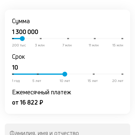
со
со
от
Сумма
по
ко
в
р
о
200 тыс
3 млн
7 млн
11 млн
15 млн
в
Срок
ср
К
к
1 год
5 лет
10 лет
15 лет
20 лет
ч
Ежемесячный платеж
л
от 16 822 ₽
м
В
ко
Фамилия, имя и отчество