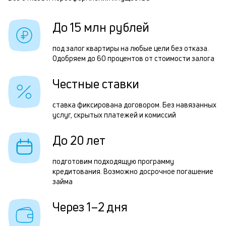
Р
б
п
До 15 млн рублей
и
з
к
з
под залог квартиры на любые цели без отказа.
к
Одобряем до 60 процентов от стоимости залога
п
о
п
Честные ставки
о
ставка фиксирована договором. Без навязанных
П
услуг, скрытых платежей и комиссий
з
До 20 лет
н
с
подготовим подходящую программу
кредитования. Возможно досрочное погашение
д
займа
1
Через 1–2 дня
м