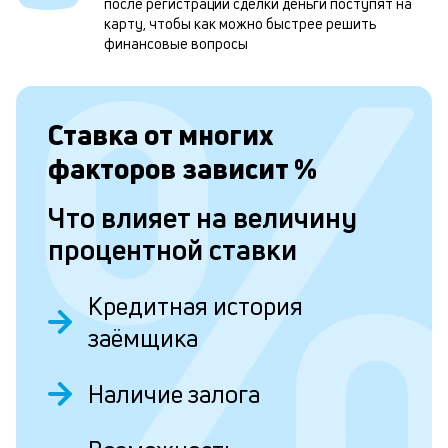
б
после регистрации сделки деньги поступят на
карту, чтобы как можно быстрее решить
п
финансовые вопросы
в
о
Ставка от
многих
и
о
факторов зависит
%
Что влияет на величину
Л
процентной ставки
к
к
Кредитная история
и
заёмщика
Ес
у
Наличие залога
ва
ко
то