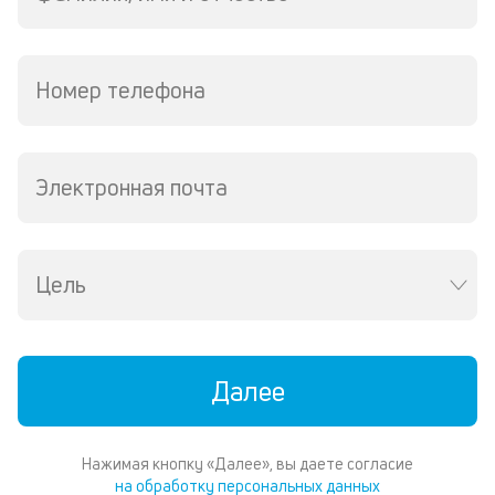
ср
д
пе
о
Номер телефона
св
по
за
на
за
Электронная почта
в
Wh
Vi
ил
Цель
Te
И
пе
ес
та
Далее
уд
кл
О
Нажимая кнопку «Далее», вы даете согласие
п
на обработку персональных данных
в