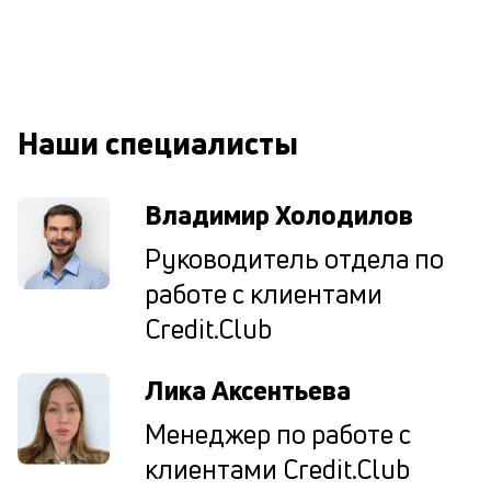
сб
до
а
т
по
ка
Наши специалисты
по
ш
на
Владимир Холодилов
од
н
Руководитель отдела по
су
работе с клиентами
П
Credit.Club
м
к
Лика Аксентьева
у
Менеджер по работе с
д
клиентами Credit.Club
к