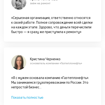
ок
заём на ремонт
в
с
си
«Серьезная организация, ответственно относятся
к своей работе. Полное сопровождение всей сделки
М
на каждом этапе. Здорово, что деньги перечислили
быстро — я сразу же приступила к ремонту»
п
д
б
о
Кристина Черненко
д
основатель компании «Газтеплонефть»
П
«Я с мужем основала компанию «Газтеплонефть».
оц
Мы занимаемся грузоперевозками по России. Это
за
непростой бизнес
...
на
за
с
Показать полностью
на