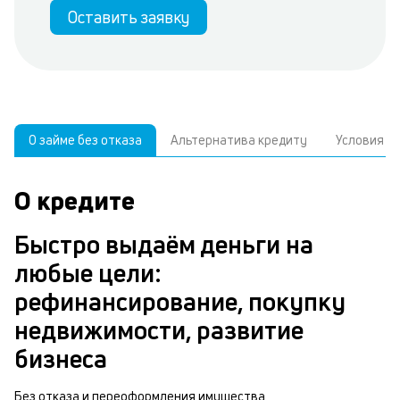
Оставить заявку
О займе без отказа
Альтернатива кредиту
Условия
О кредите
У
С
а
р
Быстро выдаём деньги на
п
з
любые цели:
В
к
рефинансирование, покупку
д
в
недвижимости, развитие
ч
б
бизнеса
м
п
Без отказа и переоформления имущества