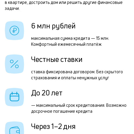
б
в квартире, достроить дом или решить другие финансовые
задачи.
и
р
к
6 млн рублей
к
Р
максимальная сумма кредита — 15 млн.
о
Комфортный ежемесячный платёж
п
з
Честные ставки
з
ставка фиксирована договором. Без скрытого
п
страхования и оплаты ненужных услуг
М
До 20 лет
п
к
— максимальный срок кредитования. Возможно
досрочное погашение кредита
д
1
Через 1–2 дня
м