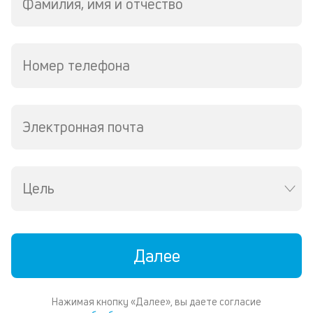
Фамилия, имя и отчество
р
6
ру
М
из
Номер телефона
де
по
и
со
Электронная почта
со
от
по
ко
в
Цель
ре
К
ч
Далее
л
м
Нажимая кнопку «Далее», вы даете согласие