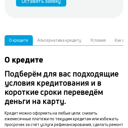
Оставить заявку
О кредите
Альтернатива кредиту
Условия
Как о
О кредите
У
С
а
р
Подберём для вас подходящие
п
з
условия кредитования и в
В
к
короткие сроки переведём
д
в
деньги на карту.
ч
б
м
Кредит можно оформить на любые цели: снизить
н
ежемесячные платежи по текущим кредитам или избежать
п
просрочек за счёт услуги рефинансирования, сделать ремонт