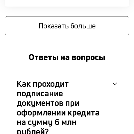
М
п
Показать больше
д
б
о
Ответы на вопросы
д
П
оц
Как проходит
за
с
подписание
на
бл
документов при
че
оформлении кредита
в
це
на сумму 6 млн
ан
рублей?
м