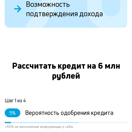
Возможность
у
подтверждения дохода
в
д
н
О
н
а
Рассчитать кредит на 6 млн
п
н
рублей
л
к
Шаг
1
из
4
Л
Вероятность одобрения кредита
5
%
к
+55% за заполнение информации о себе
к