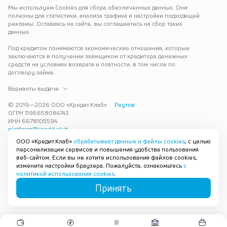
Мы используем Cookies для сбора обезличенных данных. Они 
полезны для статистики, анализа трафика и настройки подходящей 
рекламы. Оставаясь на сайте, вы соглашаетесь на сбор таких 
данных.
Под кредитом понимаются экономические отношения, которые 
заключаются в получении заёмщиком от кредитора денежных 
средств на условиях возврата и платности, в том числе по 
договору займа.
Варианты выдачи
© 2019—
2026
ООО «Кредит.Клаб»
Реутов
ОГРН 1196658084743
ИНН 6678105594
platform@credit.club
ООО «Кредит.Клаб»
обрабатывает данные и файлы cookies
, с целью
Кредит под залог недвижимости в Реутове до 15 млн рублей — 
персонализации сервисов и повышения удобства пользования
срочно и без лишних справок. Получите деньги под залог 
веб-сайтом. Если вы не хотите использования файлов cookies,
квартиры с плохой кредитной историей с одобрением за 30 минут. 
измените настройки браузера. Пожалуйста, ознакомьтесь
с
Рассмотрим заявку и предложим наиболее подходящие условия 
политикой использования cookies
.
под ваши возможности.
Принять
Карта сайта