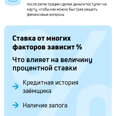
после регистрации сделки деньги поступят на
н
карту, чтобы как можно быстрее решить
к
финансовые вопросы
с
а
Ставка от
многих
п
факторов зависит
%
с
б
Что влияет на величину
п
процентной ставки
в
о
Кредитная история
б
заёмщика
и
Наличие залога
о
Д