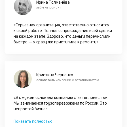
Ирина Толмачёва
пр
заём на ремонт
по
оп
ва
«Серьезная организация, ответственно относятся
кр
к своей работе. Полное сопровождение всей сделки
по
на каждом этапе. Здорово, что деньги перечислили
че
быстро — я сразу же приступила к ремонту»
ст
П
вс
в
сц
п
Кристина Черненко
кр
основатель компании «Газтеплонефть»
за
ч
он
«Я с мужем основала компанию «Газтеплонефть».
не
Мы занимаемся грузоперевозками по России. Это
ок
непростой бизнес
...
в
с
Показать полностью
си