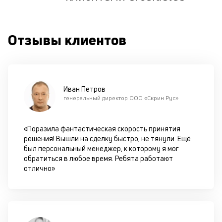
ш
на
од
Отзывы клиентов
н
су
П
м
Иван Петров
генеральный директор ООО «Скрин Рус»
к
у
«Поразила фантастическая скорость принятия
д
решения! Вышли на сделку быстро, не тянули. Ещё
к
был персональный менеджер, к которому я мог
обратиться в любое время. Ребята работают
к
отлично»
М
ис
це
по