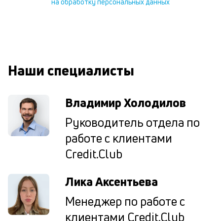
на обработку персональных данных
В
ко
ср
д
о
св
Наши специалисты
по
за
на
Владимир Холодилов
кр
в
Руководитель отдела по
Wh
Vi
работе с клиентами
ил
Te
Credit.Club
П
со
Лика Аксентьева
д
и
Менеджер по работе с
по
ка
клиентами Credit.Club
по