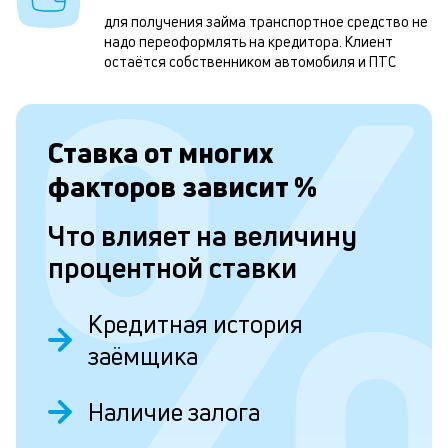
П
для получения займа транспортное средство не
надо переоформлять на кредитора. Клиент
н
остаётся собственником автомобиля и ПТС
н
с
Ставка от
многих
к
факторов зависит
%
н
п
Что влияет на величину
п
процентной ставки
с
п
Кредитная история
д
заёмщика
и
и
Наличие залога
п