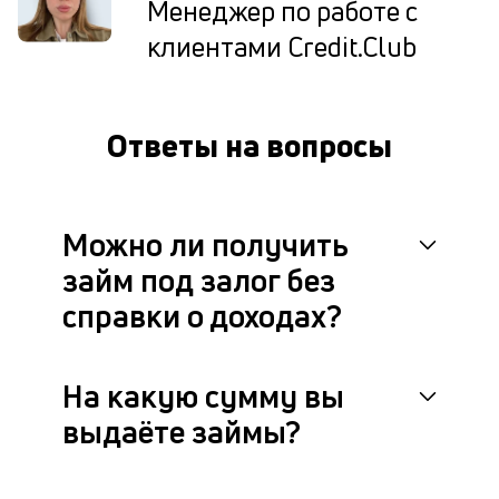
Менеджер по работе с
су
клиентами Credit.Club
и
пр
б
с
на
Ответы на вопросы
п
сд
П
Можно ли получить
о
займ под залог без
у
справки о доходах?
з
и
На какую сумму вы
и
выдаёте займы?
в
с