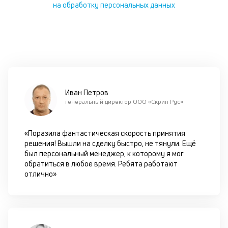
на обработку персональных данных
в
М
на
п
ав
на
се
и
Иван Петров
не
генеральный директор ООО «Скрин Рус»
за
ПТ
В
«Поразила фантастическая скорость принятия
эт
решения! Вышли на сделку быстро, не тянули. Ещё
—
был персональный менеджер, к которому я мог
з
обратиться в любое время. Ребята работают
до
отлично»
за
и
за
Т
об