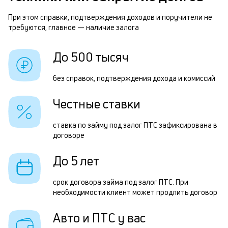
м
п
При этом справки, подтверждения доходов и поручители не
п
требуются, главное — наличие залога
б
и
До 500 тысяч
б
к
г
к
без справок, подтверждения дохода и комиссий
о
Честные ставки
ч
ставка по займу под залог ПТС зафиксирована в
п
договоре
Ч
До 5 лет
п
срок договора займа под залог ПТС. При
з
необходимости клиент может продлить договор
п
Авто и ПТС у вас
з