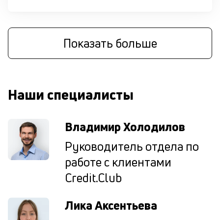
м
П
со
Показать больше
вс
н
дл
за
до
Наши специалисты
р
вс
чт
н
Владимир Холодилов
зн
о
Руководитель отдела по
кр
работе с клиентами
по
ка
Credit.Club
ув
ш
на
Лика Аксентьева
од
н