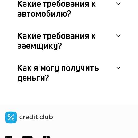
Какие требования к
У
автомобилю?
на
в
ко
Какие требования к
ги
по
заёмщику?
к
кр
м
пр
Как я могу получить
кл
деньги?
р
п
за
и
3
ви
п
—
ан
п
и