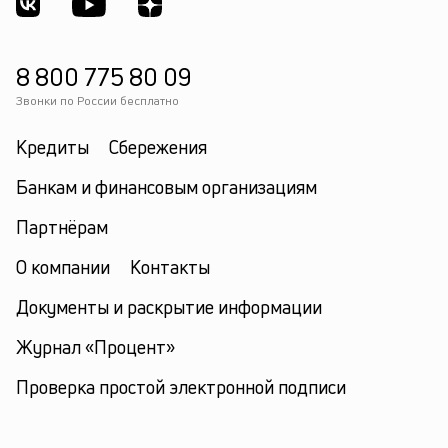
см
Д
ва
8 800 775 80 09
м
п
Звонки по России бесплатно
на
в
Кредиты
Сбережения
ус
с
Банкам и финансовым организациям
п
ср
Партнёрам
кр
и
О компании
Контакты
н
е
Документы и раскрытие информации
пл
Журнал «Процент»
Проверка простой электронной подписи