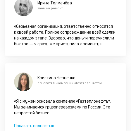
Ирина Толмачёва
з
заём на ремонт
ос
вл
ав
«Серьезная организация, ответственно относятся
и
к своей работе. Полное сопровождение всей сделки
п
на каждом этапе. Здорово, что деньги перечислили
по
быстро — я сразу же приступила к ремонту»
им
по
в
за
К
Кристина Черненко
основатель компании «Газтеплонефть»
с
п
«Я с мужем основала компанию «Газтеплонефть».
м
Мы занимаемся грузоперевозками по России. Это
в
непростой бизнес
...
л
Показать полностью