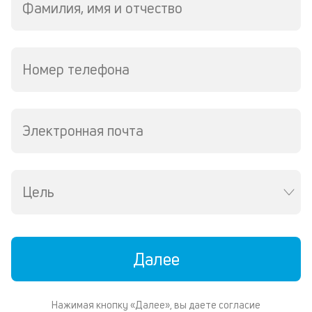
Фамилия, имя и отчество
ис
Бл
н
за
Номер телефона
кл
не
н
п
св
Электронная почта
до
и
пр
сп
Цель
А
и
П
Далее
о
у
Нажимая кнопку «Далее», вы даете согласие