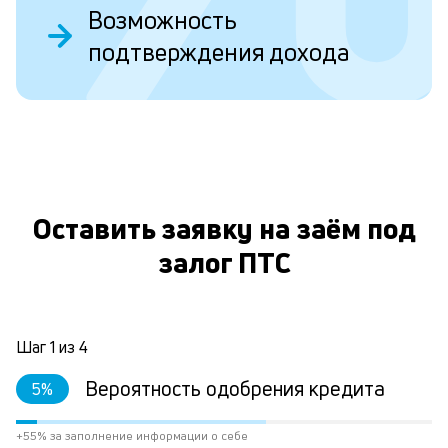
Возможность
подтверждения дохода
П
н
с
п
О
л
к
Оставить заявку на заём под
и
залог ПТС
М
по
кл
Шаг
1
из
4
д
ес
Вероятность одобрения кредита
5
%
в
их
кр
+55% за заполнение информации о себе