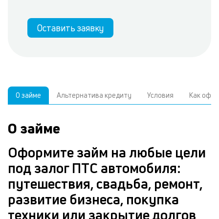
Оставить заявку
О займе
Альтернатива кредиту
Условия
Как офо
О займе
О
У
С
з
р
Оформите займ на любые цели
н
з
под залог ПТС автомобиля:
В
с
путешествия, свадьба, ремонт,
д
развитие бизнеса, покупка
ч
п
техники или закрытие долгов