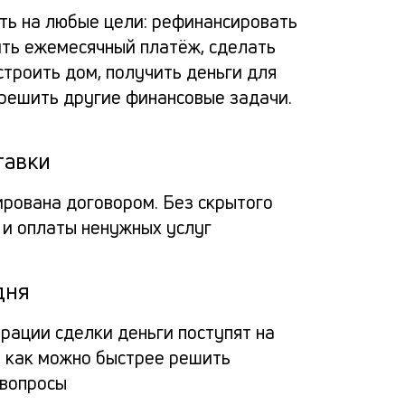
по
альт
расс
пога
ь на любые цели: рефинансировать
зая
ить ежемесячный платёж, сделать
потр
заяв
Вносит
за
строить дом, получить деньги для
кред
 решить другие финансовые задачи.
деньги
пол
Про
через
в
на 
Мо
мобил
тавки
банк
пол
прило
ирована договором. Без скрытого
банка
кре
на
Заёмщи
Мини
 и оплаты ненужных услуг
или
до
спис
4
Гражд
кассу
доку
15
дня
РФ
О
креди
мил
млн
Па
органи
трации сделки деньги поступят на
Люба
— 
рубл
ы как можно быстрее решить
на
креди
ил
 вопросы
истор
кар
фо