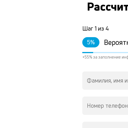
Рассчит
Шаг
1
из
4
Вероят
5
%
+55% за заполнение ин
Фамилия, имя и
Номер телефон