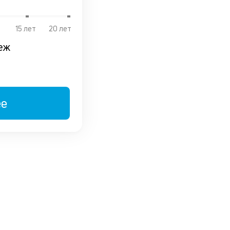
Лояльны
15 лет
20 лет
кредит
еж
истории
Если у ва
когда-то 
ее
просрочки
вряд ли с
стоп-фак
при
рассмотр
заявки на
получени
кредита.
изучаем