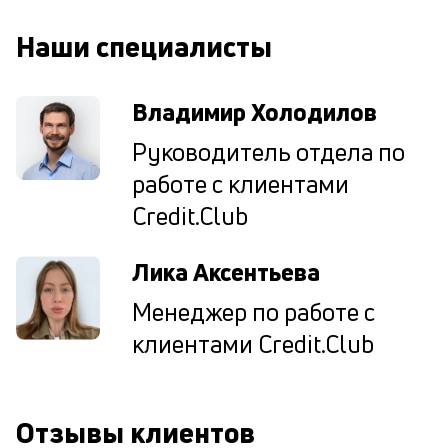
од
н
Наши специалисты
су
П
Владимир Холодилов
м
Руководитель отдела по
к
работе с клиентами
у
Credit.Club
д
к
Лика Аксентьева
к
Менеджер по работе с
М
клиентами Credit.Club
ис
це
по
пр
Отзывы клиентов
по