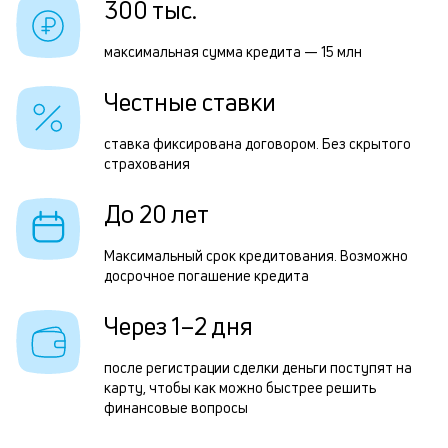
300 тыс.
к
Р
к
максимальная сумма кредита — 15 млн
п
о
Честные ставки
з
з
ставка фиксирована договором. Без скрытого
страхования
п
М
До 20 лет
п
Максимальный срок кредитования. Возможно
к
досрочное погашение кредита
д
Через 1–2 дня
1
м
после регистрации сделки деньги поступят на
карту, чтобы как можно быстрее решить
н
финансовые вопросы
к