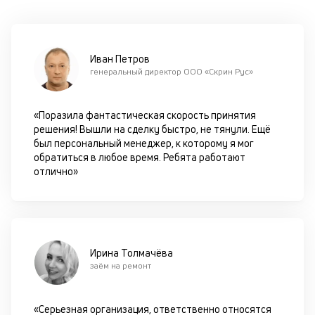
оп
ва
кр
по
Иван Петров
че
генеральный директор ООО «Скрин Рус»
ст
П
вс
«Поразила фантастическая скорость принятия
в
решения! Вышли на сделку быстро, не тянули. Ещё
сц
был персональный менеджер, к которому я мог
п
обратиться в любое время. Ребята работают
кр
отлично»
за
ч
он
не
ок
в
Ирина Толмачёва
с
заём на ремонт
си
М
«Серьезная организация, ответственно относятся