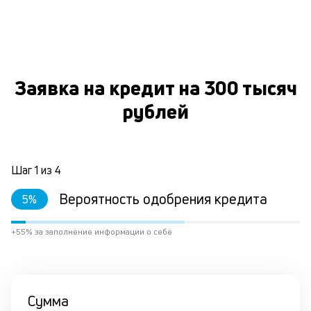
к
и
О
Ес
у
Заявка на кредит на 300 тысяч
ва
ко
рублей
то
б
пр
эт
Шаг
1
из
4
вр
ли
Вероятность одобрения кредита
ст
5
%
ст
ф
+55% за заполнение информации о себе
пр
ра
за
на
по
Сумма
кр