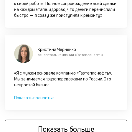
к своей работе. Полное сопровождение всей сделки
п
на каждом этапе. Здорово, что деньги перечислили
д
быстро — я сразу же приступила к ремонту»
б
о
д
Кристина Черненко
основатель компании «Газтеплонефть»
П
оц
за
«Я с мужем основала компанию «Газтеплонефть».
с
Мы занимаемся грузоперевозками по России. Это
на
непростой бизнес
...
бл
че
в
Показать полностью
це
ан
м
др
фа
Показать больше