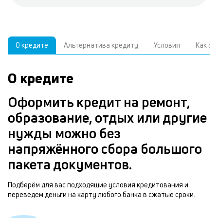
О кредите
Альтернатива кредиту
Условия
Как о
О кредите
У
С
а
р
Оформить кредит на ремонт,
п
з
образование, отдых или другие
В
к
нужды можно без
д
в
напряжённого сбора большого
ч
б
пакета документов.
м
н
п
Подберём для вас подходящие условия кредитования и
переведём деньги на карту любого банка в сжатые сроки.
б
т
и