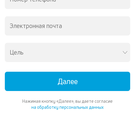
ср
д
о
св
Электронная почта
по
за
на
кр
Цель
в
Wh
Vi
ил
Te
Далее
П
со
д
Нажимая кнопку «Далее», вы даете согласие
и
на обработку персональных данных
по
ка
по
ш
на