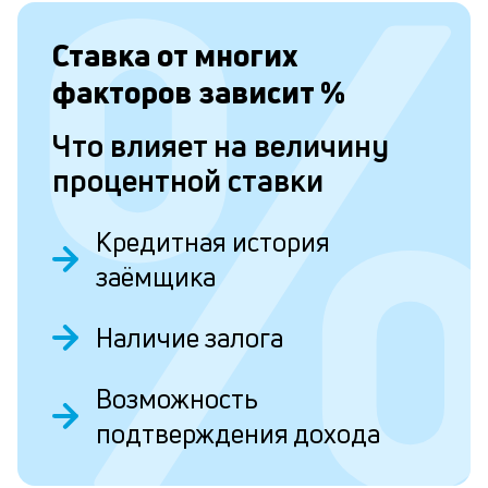
с
а
Ставка от
многих
п
факторов зависит
%
с
Что влияет на величину
б
процентной ставки
п
в
Кредитная история
о
заёмщика
б
и
Наличие залога
о
Возможность
Л
подтверждения дохода
к