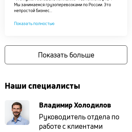
Мы занимаемся грузоперевозками по России. Это
У
непростой бизнес
...
на
ес
Показать полностью
не
пр
кр
и
3
Показать больше
ви
п
—
ан
п
Наши специалисты
и
см
Та
Владимир Холодилов
на
юр
Руководитель отдела по
ли
ча
работе с клиентами
в