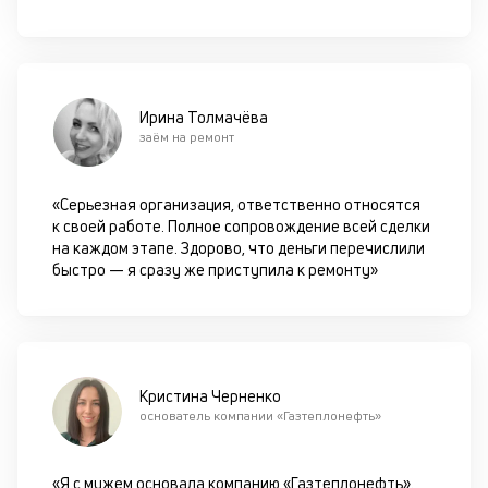
с
с
кл
л
у
Ирина Толмачёва
сп
заём на ремонт
в
м
ил
«Серьезная организация, ответственно относятся
по
к своей работе. Полное сопровождение всей сделки
на каждом этапе. Здорово, что деньги перечислили
П
быстро — я сразу же приступила к ремонту»
в
у
с
Кристина Черненко
к
основатель компании «Газтеплонефть»
е
п
«Я с мужем основала компанию «Газтеплонефть».