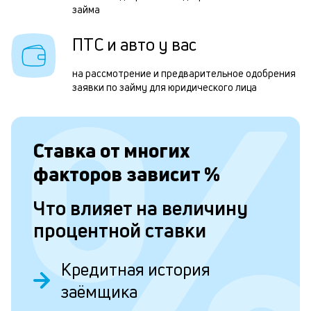
займа
з
н
ПТС и авто у вас
с
на рассмотрение и предварительное одобрения
П
заявки по займу для юридического лица
р
п
Ставка от
многих
н
факторов зависит
%
б
г
Что влияет на величину
ч
процентной ставки
3
м
Кредитная история
заёмщика
П