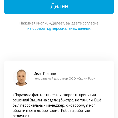
по
Далее
за
бу
не
хв
Нажимая кнопку «Далее», вы даете согласие
от
на обработку персональных данных
в
и
по
ка
ув
ш
на
од
Иван Петров
н
генеральный директор ООО «Скрин Рус»
су
Ко
р
«Поразила фантастическая скорость принятия
по
решения! Вышли на сделку быстро, не тянули. Ещё
за
был персональный менеджер, к которому я мог
бу
обратиться в любое время. Ребята работают
го
отлично»
он