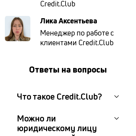
Credit.Club
п
пл
ч
Лика Аксентьева
сн
е
Менеджер по работе с
вы
а
клиентами Credit.Club
о
с
за
ве
Ответы на вопросы
в
ко
ср
кр
М
Что такое Credit.Club?
п
ус
ис
Можно ли
из
ин
юридическому лицу
си
кл