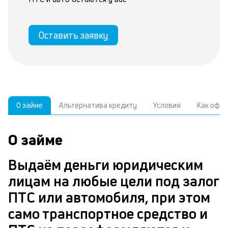
Оставить заявку
О займе
Альтернатива кредиту
Условия
Как офо
О займе
У
У
С
а
р
Выдаём деньги юридическим
б
з
лицам на любые цели под залог
В
к
ПТС или автомобиля, при этом
д
само транспортное средство и
ч
з