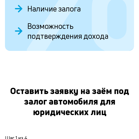
Наличие залога
н
Возможность
п
подтверждения дохода
д
о
з
О
Cr
ра
с
Оставить заявку на заём под
кл
у
залог автомобиля для
ко
ес
юридических лиц
н
в
кр
ис
Шаг
1
из
4
М