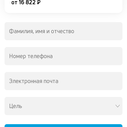
от 16 822 ₽
бу
од
П
Фамилия, имя и отчество
м
в
н
Номер телефона
с
ч
п
Электронная почта
М
со
ес
Цель
ка
то
до
дл