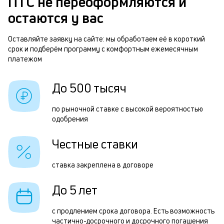
ПТС не переоформляются и
м
а
остаются у вас
п
б
Оставляйте заявку на сайте: мы обработаем её в короткий
Е
срок и подберём программу с комфортным ежемесячным
и
в
платежом
к
ю
к
До 500 тысяч
л
о
и
по рыночной ставке с высокой вероятностью
одобрения
х
п
Честные ставки
з
ставка закреплена в договоре
п
з
До 5 лет
а
с продлением срока договора. Есть возможность
о
частично-досрочного и досрочного погашения