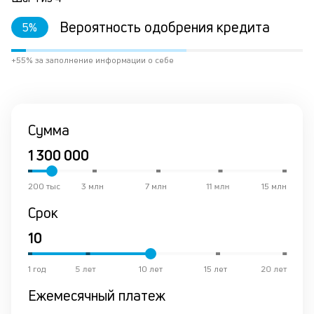
оц
Вероятность одобрения кредита
5
%
з
по
де
+55% за заполнение информации о себе
ра
по
на
ес
у
Сумма
че
б
па
тр
200 тыс
3 млн
7 млн
11 млн
15 млн
пр
а
Срок
вс
ос
в
по
1 год
5 лет
10 лет
15 лет
20 лет
ск
Ежемесячный платеж
вс
за