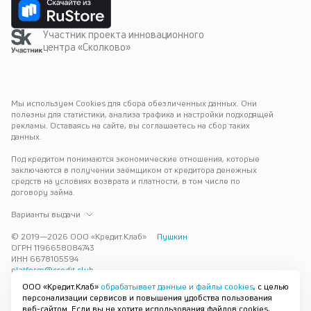
Участник проекта инновационного
центра «Сколково»
Мы используем Cookies для сбора обезличенных данных. Они 
полезны для статистики, анализа трафика и настройки подходящей 
рекламы. Оставаясь на сайте, вы соглашаетесь на сбор таких 
данных.
Под кредитом понимаются экономические отношения, которые 
заключаются в получении заёмщиком от кредитора денежных 
средств на условиях возврата и платности, в том числе по 
договору займа.
Варианты выдачи
© 2019—
2026
ООО «Кредит.Клаб»
Пушкин
ОГРН 1196658084743
ИНН 6678105594
platform@credit.club
ООО «Кредит.Клаб»
обрабатывает данные и файлы cookies
, с целью
Кредит под залог недвижимости в Пушкине до 15 млн рублей — 
персонализации сервисов и повышения удобства пользования
срочно и без лишних справок. Получите деньги под залог 
веб-сайтом. Если вы не хотите использования файлов cookies,