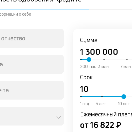
формации о себе
 отчество
Сумма
а
200 тыс
3 млн
7 млн
Срок
чта
1 год
5 лет
10 лет
Ежемесячный плат
от 16 822 ₽