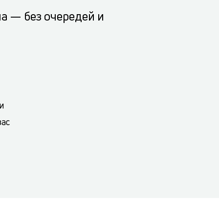
а — без очередей и
и
вас