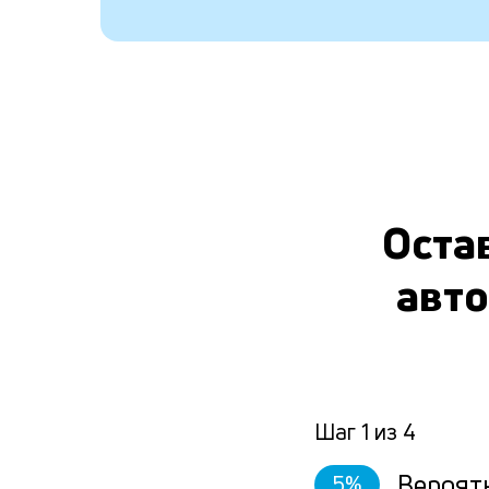
Остав
авто
Шаг
1
из
4
Вероят
5
%