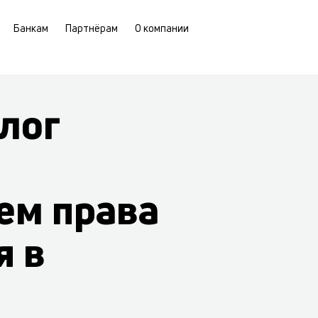
Банкам
Партнёрам
О компании
лог
ем права
я в