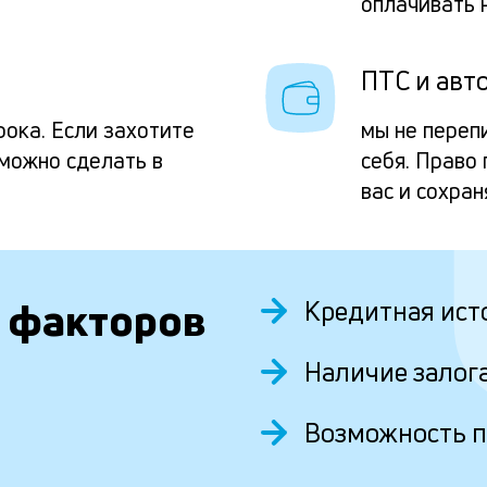
оплачивать 
ПТС и авто
рока. Если захотите
мы не переп
 можно сделать в
себя. Право
вас и сохран
 факторов
Кредитная ист
Наличие залог
Возможность 