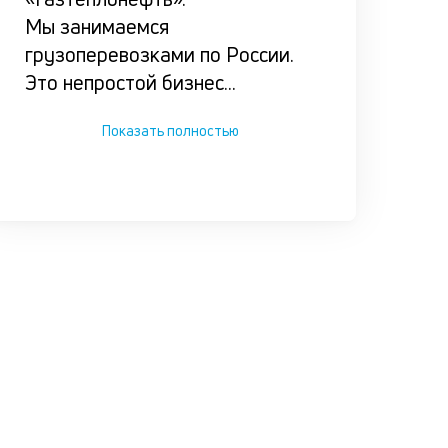
увеличить
Мы занимаемся
одобрени
грузоперевозками по России.
суммы, ко
Это непростой бизнес
...
Обращайт
консульта
Показать полностью
время.