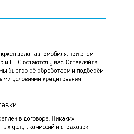
Ка
Удоб
Усло
Спо
Ост
зая
альт
расс
пога
нужен залог автомобиля, при этом
на
о и ПТС остаются у вас. Оставляйте
банк
заяв
Вносит
зай
: мы быстро её обработаем и подберём
Про
кред
ными условиями кредитования
деньги
под
под
через
под
зал
пра
мобил
тавки
зало
авт
прило
банка
сох
реплен в договоре. Никаких
авто
Заёмщи
Мини
ных услуг, комиссий и страховок
или
пра
спис