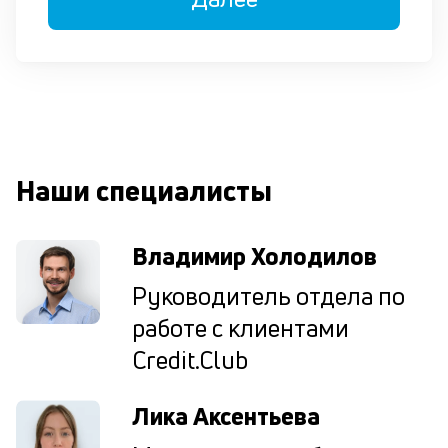
вн
е
е
пл
П
м
Наши специалисты
к
у
Владимир Холодилов
д
к
Руководитель отдела по
к
работе с клиентами
Credit.Club
М
ис
це
Лика Аксентьева
по
пр