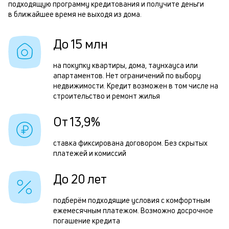
подходящую программу кредитования и получите деньги
б
Р
в ближайшее время не выходя из дома.
и
п
к
До 15 млн
з
к
з
на покупку квартиры, дома, таунхауса или
о
апартаментов. Нет ограничений по выбору
п
недвижимости. Кредит возможен в том числе на
П
строительство и ремонт жилья
д
От 13,9%
м
ставка фиксирована договором. Без скрытых
б
платежей и комиссий
п
До 20 лет
в
о
подберём подходящие условия с комфортным
и
ежемесячным платежом. Возможно досрочное
погашение кредита
о