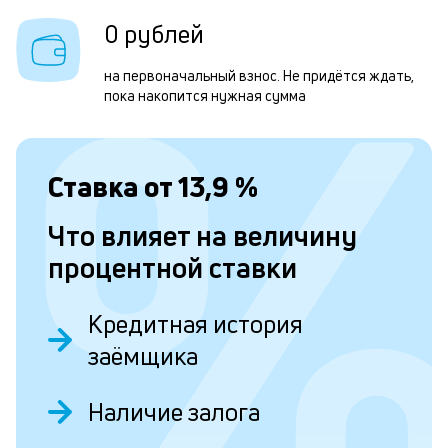
0 рублей
Л
на первоначальный взнос. Не придётся ждать,
к
пока накопится нужная сумма
к
и
Ставка от
13,9
%
Ес
у
Что влияет на величину
ва
процентной ставки
ко
то
б
Кредитная история
пр
эт
заёмщика
вр
ли
ст
Наличие залога
ст
ф