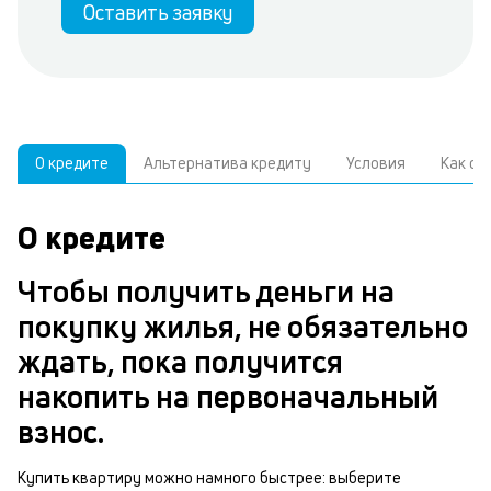
Оставить заявку
О кредите
Альтернатива кредиту
Условия
Как о
О кредите
У
С
а
р
Чтобы получить деньги на
к
з
покупку жилья, не обязательно
В
н
ждать, пока получится
д
п
накопить на первоначальный
ч
взнос.
м
в
п
Купить квартиру можно намного быстрее: выберите