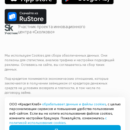
Участник проекта инновационного
центра «Сколково»
Мы используем Cookies для сбора обезличенных данных. Они 
полезны для статистики, анализа трафика и настройки подходящей 
рекламы. Оставаясь на сайте, вы соглашаетесь на сбор таких 
данных.
Под кредитом понимаются экономические отношения, которые 
заключаются в получении заёмщиком от кредитора денежных 
средств на условиях возврата и платности, в том числе по 
договору займа.
Варианты выдачи
ООО «Кредит.Клаб»
обрабатывает данные и файлы cookies
, с целью
персонализации сервисов и повышения удобства пользования
© 2019—
2026
ООО «Кредит.Клаб»
Полевской
веб-сайтом. Если вы не хотите использования файлов cookies,
ОГРН 1196658084743
измените настройки браузера. Пожалуйста, ознакомьтесь
с
ИНН 6678105594
политикой использования cookies
.
platform@credit.club