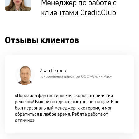
Менеджер по работе с
по
клиентами Credit.Club
оп
ва
кр
П
вс
Отзывы клиентов
в
сц
п
до
кл
Иван Петров
ч
генеральный директор ООО «Скрин Рус»
он
не
ок
«Поразила фантастическая скорость принятия
в
решения! Вышли на сделку быстро, не тянули. Ещё
с
был персональный менеджер, к которому я мог
си
обратиться в любое время. Ребята работают
отлично»
М
п