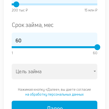
М
200 тыс ₽
15 млн ₽
п
д
Срок займа, мес
п
н
д
1
60
д
В
ва
Цель займа
ре
ч
об
Нажимая кнопку «Далее», вы даете согласие
вс
на обработку персональных данных
к
в
од
Далее
и