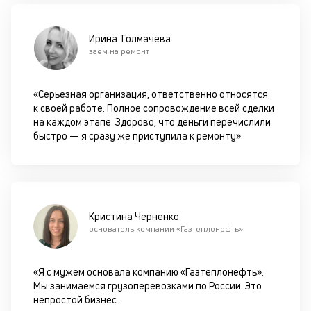
д
б
Ирина Толмачёва
заём на ремонт
о
д
«Серьезная организация, ответственно относятся
к своей работе. Полное сопровождение всей сделки
П
на каждом этапе. Здорово, что деньги перечислили
оц
быстро — я сразу же приступила к ремонту»
за
с
на
бл
че
в
Кристина Черненко
це
основатель компании «Газтеплонефть»
ан
м
др
«Я с мужем основала компанию «Газтеплонефть».
ф
Мы занимаемся грузоперевозками по России. Это
непростой бизнес
...