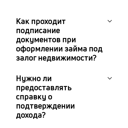
бл
че
в
Как проходит
це
ан
подписание
м
документов при
др
фа
оформлении займа под
залог недвижимости?
Нужно ли
предоставлять
справку о
подтверждении
дохода?