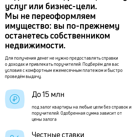
в
услуг или бизнес-цели.
ч
б
Мы не переоформляем
м
имущество: вы по-прежнему
п
Р
останетесь собственником
б
п
недвижимости.
и
з
к
Для получения денег не нужно предоставлять справки
з
о доходах и привлекать поручителей. Подберём для вас
к
п
условия с комфортным ежемесячным платежом и быстро
о
проведём выдачу.
п
о
До 15 млн
П
под залог квартиры на любые цели без справок и
з
поручителей. Одобренная сумма зависит от
п
цены залога
з
Честные ставки