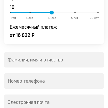
р
о
в
де
1 год
5 лет
10 лет
15 лет
20 лет
Ежемесячный платеж
К
к
от 16 822 ₽
ч
л
м
Фамилия, имя и отчество
В
ко
в
Номер телефона
д
о
св
по
Электронная почта
за
в