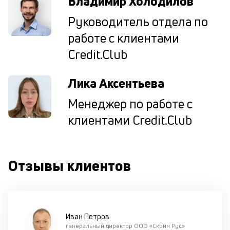
Владимир Холодилов
ш
на
Руководитель отдела по
од
работе с клиентами
н
су
Credit.Club
П
Лика Аксентьева
м
Менеджер по работе с
к
клиентами Credit.Club
у
д
к
Отзывы клиентов
к
М
ис
це
Иван Петров
по
генеральный директор ООО «Скрин Рус»