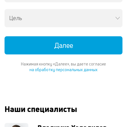
Wh
Vi
ил
Цель
Te
И
пе
ес
Далее
та
уд
кл
Ес
Нажимая кнопку «Далее», вы даете согласие
н
на обработку персональных данных
по
пе
м
п
со
д
Наши специалисты
и
по
ка
по