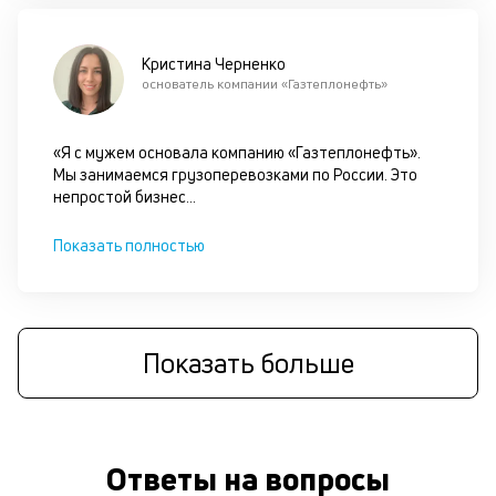
д
б
Кристина Черненко
основатель компании «Газтеплонефть»
б
о
«Я с мужем основала компанию «Газтеплонефть».
д
Мы занимаемся грузоперевозками по России. Это
непростой бизнес
...
и
с
Показать полностью
П
оц
за
Показать больше
на
за
по
за
н
Ответы на вопросы
с
на