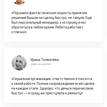
пр
по
оп
«Поразила фантастическая скорость принятия
ва
решения! Вышли на сделку быстро, не тянули. Ещё
кр
был персональный менеджер, к которому я мог
П
обратиться в любое время. Ребята работают
вс
отлично»
в
сц
п
за
кл
ч
Ирина Толмачёва
он
заём на ремонт
не
ок
в
«Серьезная организация, ответственно относятся
с
к своей работе. Полное сопровождение всей сделки
си
на каждом этапе. Здорово, что деньги перечислили
быстро — я сразу же приступила к ремонту»
М
п