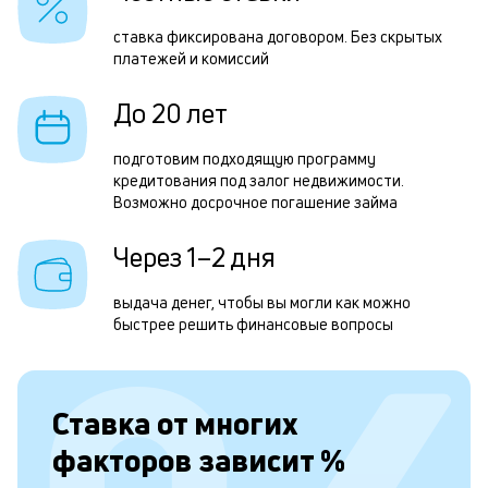
н
н
ставка фиксирована договором. Без скрытых
платежей и комиссий
с
д
До 20 лет
1
подготовим подходящую программу
м
кредитования под залог недвижимости.
Возможно досрочное погашение займа
б
п
Через 1–2 дня
в
выдача денег, чтобы вы могли как можно
о
быстрее решить финансовые вопросы
с
о
Ставка от
многих
д
факторов зависит
%
и