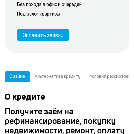
Без похода в офис и очередей
Под залог квартиры
Оставить заявку
О займе
Альтернатива кредиту
Условия рассмотрени
О кредите
У
С
а
р
Получите заём на
п
з
рефинансирование, покупку
В
к
недвижимости, ремонт, оплату
д