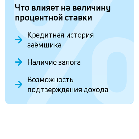
п
Что влияет на величину
процентной ставки
Л
к
Кредитная история
п
заёмщика
к
и
Наличие залога
О
Ес
Возможность
у
ва
подтверждения дохода
ко
то
б
пр
эт
вр
ли
ст