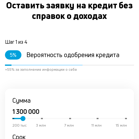
Оставить заявку на кредит без
ст
ф
справок о доходах
пр
ра
за
на
по
Шаг
1
из
4
за
по
Вероятность одобрения кредита
5
%
за
не
+55% за заполнение информации о себе
М
из
де
по
и
Сумма
со
со
от
по
200 тыс
3 млн
7 млн
11 млн
15 млн
ко
в
Срок