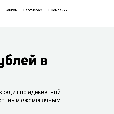
Банкам
Партнёрам
О компании
ублей в
кредит по адекватной
фортным ежемесячным