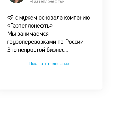
клиента
«Газтеплонефть»
Мы испол
«Я с мужем основала компанию
ценностн
«Газтеплонефть».
подход п
Мы занимаемся
подборе
грузоперевозками по России.
оптималь
Это непростой бизнес
...
варианта
кредитов
Показать полностью
по честно
ставке.
Прорабат
все возм
сценарии
погашени
кредита
заёмщико