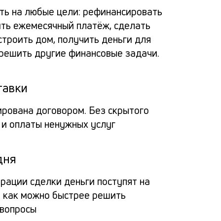
по
альт
расс
пога
ь на любые цели: рефинансировать
зая
ить ежемесячный платёж, сделать
потр
заяв
Вносит
за
строить дом, получить деньги для
кред
 решить другие финансовые задачи.
деньги
пол
Про
через
в
на 
Мо
мобил
тавки
банк
пол
прило
ирована договором. Без скрытого
банка
кре
на
Заёмщи
Мини
 и оплаты ненужных услуг
или
до
спис
4
Гражд
кассу
доку
15
дня
РФ
О
креди
мил
млн
Па
органи
трации сделки деньги поступят на
Люба
— 
рубл
ы как можно быстрее решить
на
креди
ил
 вопросы
истор
кар
фо