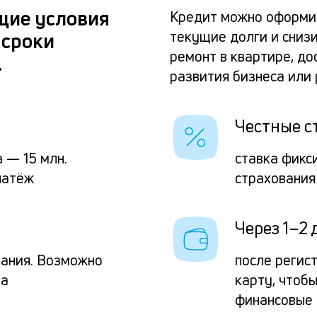
щие условия
Кредит можно оформит
текущие долги и сниз
 сроки
ремонт в квартире, до
.
развития бизнеса или
Честные с
 — 15 млн.
ставка фикс
латёж
страхования
Через 1–2 
вания. Возможно
после регис
та
карту, чтоб
финансовые