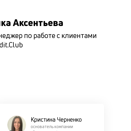
десятки
показате
ка Аксентьева
составля
совокупн
еджер по работе с клиентами
отчёт, по
dit.Club
которому
выносим
решение.
Подбир
максим
комфор
условия
Кристина Черненко
каждог
основатель компании