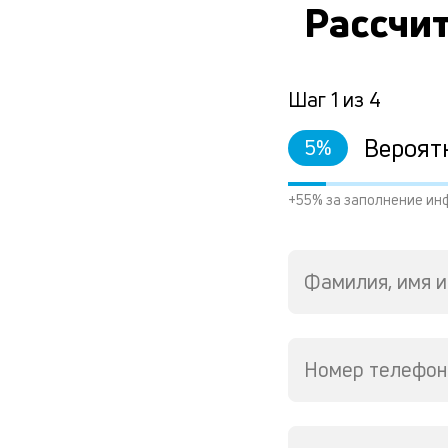
Рассчит
Шаг
1
из
4
Вероят
5
%
+55% за заполнение ин
Фамилия, имя и
Номер телефон