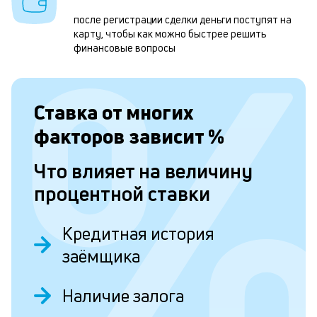
к
после регистрации сделки деньги поступят на
карту, чтобы как можно быстрее решить
н
финансовые вопросы
с
д
Ставка от
многих
1
м
факторов зависит
%
б
Что влияет на величину
п
процентной ставки
в
о
Кредитная история
и
заёмщика
о
Наличие залога
Л