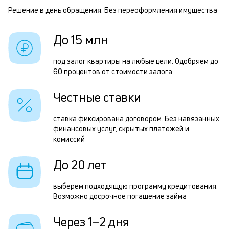
п
Решение в день обращения. Без переоформления имущества
Р
б
п
До 15 млн
и
о
к
з
под залог квартиры на любые цели. Одобряем до
к
60 процентов от стоимости залога
з
о
3
Честные ставки
м
ставка фиксирована договором. Без навязанных
в
финансовых услуг, скрытых платежей и
комиссий
д
о
До 20 лет
П
выберем подходящую программу кредитования.
з
Возможно досрочное погашение займа
п
Через 1–2 дня
з