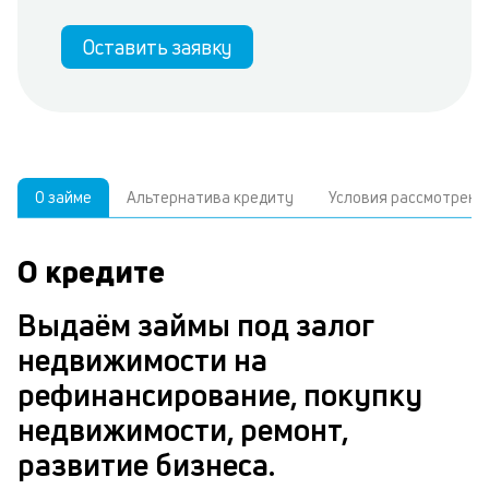
Оставить заявку
О займе
Альтернатива кредиту
Условия рассмотрени
О кредите
У
С
а
р
Выдаём займы под залог
п
з
недвижимости на
В
к
рефинансирование, покупку
д
в
недвижимости, ремонт,
ч
б
развитие бизнеса.
м