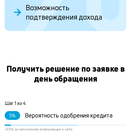
Возможность
к
подтверждения дохода
п
к
и
О
Ес
у
ва
Получить решение по заявке в
ко
то
день обращения
б
пр
эт
вр
ли
Шаг
1
из
4
ст
ст
Вероятность одобрения кредита
5
%
ф
пр
+55% за заполнение информации о себе
пр