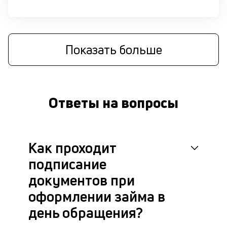
си
М
п
Показать больше
д
б
б
Ответы на вопросы
о
д
Как проходит
П
оц
подписание
за
на
документов при
за
оформлении займа в
по
за
день обращения?
н
с