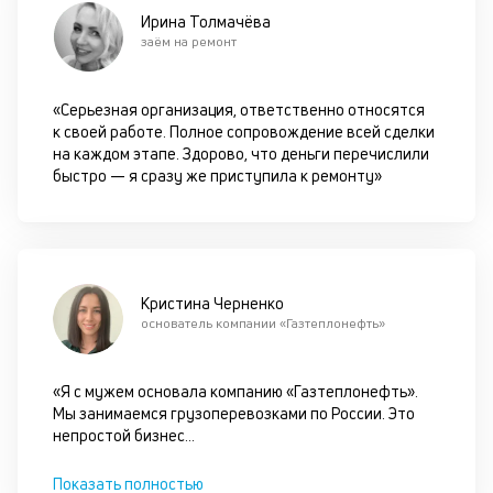
М
Ирина Толмачёва
ис
заём на ремонт
це
по
пр
«Серьезная организация, ответственно относятся
по
к своей работе. Полное сопровождение всей сделки
оп
на каждом этапе. Здорово, что деньги перечислили
ва
быстро — я сразу же приступила к ремонту»
кр
П
вс
в
сц
п
Кристина Черненко
за
основатель компании «Газтеплонефть»
кл
ч
он
«Я с мужем основала компанию «Газтеплонефть».
не
Мы занимаемся грузоперевозками по России. Это
ок
непростой бизнес
...
в
с
Показать полностью