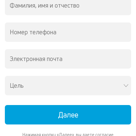
р
Фамилия, имя и отчество
о
в
за
Номер телефона
К
к
ч
Электронная почта
л
м
Цель
В
де
о
д
пе
Далее
о
св
по
Нажимая кнопку «Далее», вы даете согласие