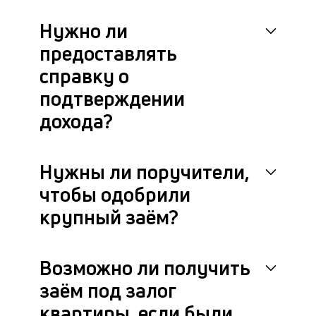
на
Нужно ли
бл
че
предоставлять
в
це
справку о
ан
подтверждении
м
др
дохода?
фа
Нужны ли поручители,
чтобы одобрили
крупный заём?
Возможно ли получить
заём под залог
квартиры, если были