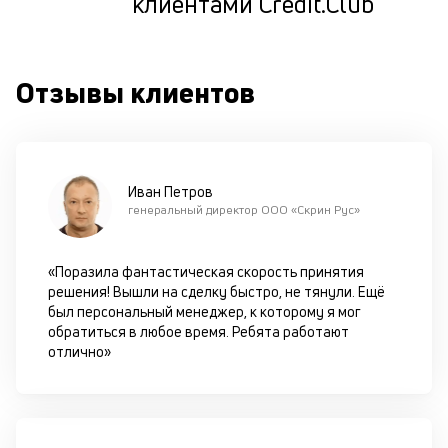
клиентами Credit.Club
т
по
ка
по
Отзывы клиентов
ш
на
од
н
су
Иван Петров
генеральный директор ООО «Скрин Рус»
П
м
«Поразила фантастическая скорость принятия
к
решения! Вышли на сделку быстро, не тянули. Ещё
был персональный менеджер, к которому я мог
у
обратиться в любое время. Ребята работают
д
отлично»
к
к