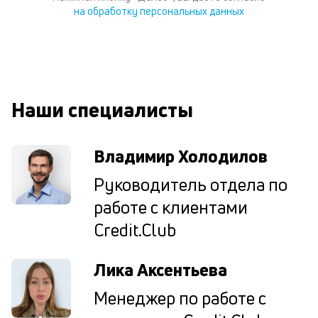
за
на обработку персональных данных
на
за
по
за
н
в
Wh
Наши специалисты
Vi
ил
Te
Владимир Холодилов
И
пе
Руководитель отдела по
ес
та
работе с клиентами
уд
Credit.Club
кл
О
п
Лика Аксентьева
в
сб
Менеджер по работе с
до
а