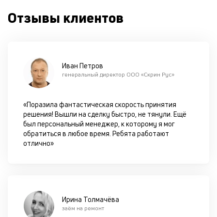
п
Отзывы клиентов
кр
за
ч
он
не
ок
Иван Петров
в
генеральный директор ООО «Скрин Рус»
с
си
«Поразила фантастическая скорость принятия
М
решения! Вышли на сделку быстро, не тянули. Ещё
был персональный менеджер, к которому я мог
п
обратиться в любое время. Ребята работают
отлично»
д
б
о
д
Ирина Толмачёва
заём на ремонт
П