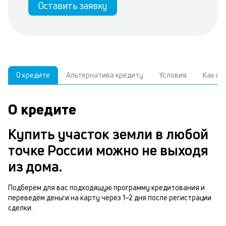
Оставить заявку
О кредите
Альтернатива кредиту
Условия
Как о
О кредите
У
С
а
р
Купить участок земли в любой
и
з
точке России можно не выходя
В
н
из дома.
д
п
ч
Подберём для вас подходящую программу кредитования и
з
переведём деньги на карту через 1–2 дня после регистрации
м
сделки.
у
п