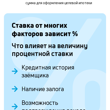
м
сумма для оформления целевой ипотеки
б
п
в
Ставка от
многих
о
факторов зависит
%
и
Что влияет на величину
о
процентной ставки
Л
Кредитная история
к
заёмщика
к
и
Наличие залога
Ес
Возможность
у
ва