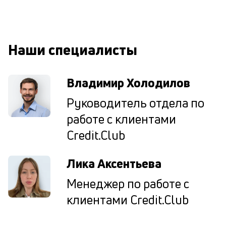
к
у
д
Наши специалисты
к
к
Владимир Холодилов
М
Руководитель отдела по
ис
работе с клиентами
це
по
Credit.Club
пр
по
оп
Лика Аксентьева
ва
кр
Менеджер по работе с
П
клиентами Credit.Club
вс
в
сц