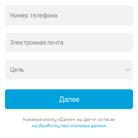
кр
в
Номер телефона
Wh
Vi
ил
Te
Электронная почта
П
со
д
и
по
Цель
ка
по
ш
на
Далее
од
н
су
Нажимая кнопку «Далее», вы даете согласие
П
на обработку персональных данных
м