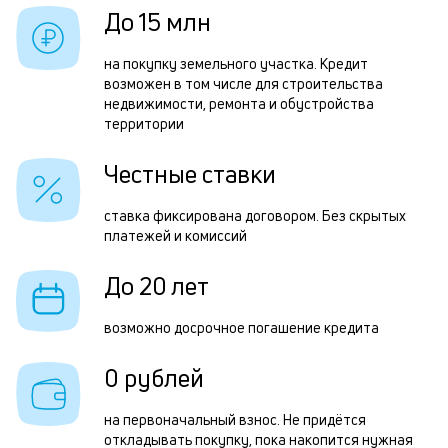
в
б
До 15 млн
б
и
на покупку земельного участка. Кредит
к
возможен в том числе для строительства
Р
недвижимости, ремонта и обустройства
к
территории
п
о
з
Честные ставки
з
ставка фиксирована договором. Без скрытых
п
платежей и комиссий
П
До 20 лет
к
н
возможно досрочное погашение кредита
с
0 рублей
д
1
на первоначальный взнос. Не придётся
откладывать покупку, пока накопится нужная