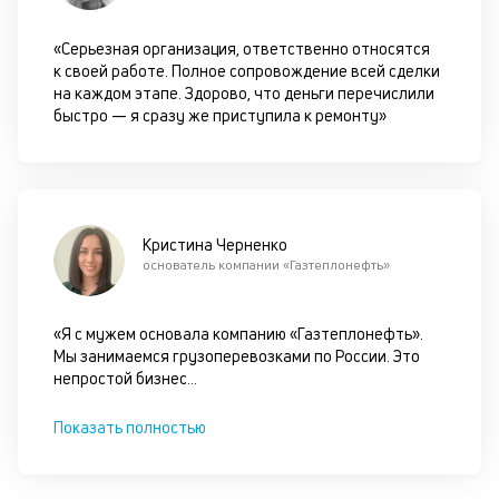
оц
за
«Серьезная организация, ответственно относятся
с
к своей работе. Полное сопровождение всей сделки
на
на каждом этапе. Здорово, что деньги перечислили
бл
быстро — я сразу же приступила к ремонту»
че
в
це
ан
м
др
Кристина Черненко
фа
основатель компании «Газтеплонефть»
«Я с мужем основала компанию «Газтеплонефть».
Мы занимаемся грузоперевозками по России. Это
непростой бизнес
...
Показать полностью