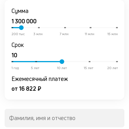
от
Сумма
по
ко
в
ре
200 тыс
3 млн
7 млн
11 млн
15 млн
К
Срок
ч
л
1 год
5 лет
10 лет
15 лет
20 лет
м
Ежемесячный платеж
В
от 16 822 ₽
ко
ср
д
о
св
Фамилия, имя и отчество
по
за
на