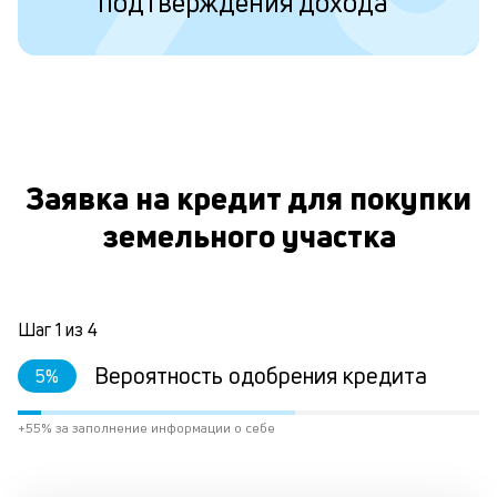
подтверждения дохода
ко
то
б
пр
эт
вр
ли
О
ст
ст
Заявка на кредит для покупки
ф
земельного участка
пр
ра
за
на
по
Шаг
1
из
4
кр
М
Вероятность одобрения кредита
5
%
из
де
+55% за заполнение информации о себе
по
и
со
со