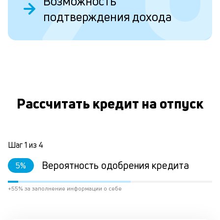
Возможность
ст
подтверждения дохода
ст
ф
пр
ра
за
О
на
по
кр
М
Рассчитать кредит на отпуск
из
де
по
и
со
Шаг
1
из
4
со
от
Вероятность одобрения кредита
5
%
по
ко
+55% за заполнение информации о себе
в
ре