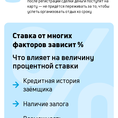
после регистрации сделки деньги поступят на
и
карту — не придётся переживать за то, чтобы
успеть организовать отдых ко сроку
о
Л
Ставка от
многих
к
факторов зависит
%
к
Что влияет на величину
и
процентной ставки
Ес
у
Кредитная история
ва
ко
заёмщика
то
б
пр
Наличие залога
эт
вр
ли