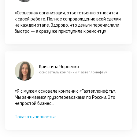
ан
м
«Серьезная организация, ответственно относятся
др
к своей работе. Полное сопровождение всей сделки
фа
на каждом этапе. Здорово, что деньги перечислили
быстро — я сразу же приступила к ремонту»
Кристина Черненко
основатель компании «Газтеплонефть»
«Я с мужем основала компанию «Газтеплонефть».
Мы занимаемся грузоперевозками по России. Это
непростой бизнес
...
Показать полностью