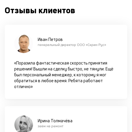
с
Отзывы клиентов
си
М
п
Иван Петров
д
генеральный директор ООО «Скрин Рус»
б
о
«Поразила фантастическая скорость принятия
решения! Вышли на сделку быстро, не тянули. Ещё
д
был персональный менеджер, к которому я мог
обратиться в любое время. Ребята работают
П
отлично»
оц
за
с
на
бл
че
Ирина Толмачёва
в
заём на ремонт
це