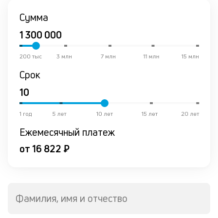
К
Сумма
ч
л
м
200 тыс
3 млн
7 млн
11 млн
15 млн
Срок
Д
о
св
по
за
1 год
5 лет
10 лет
15 лет
20 лет
на
Ежемесячный платеж
кр
в
от 16 822 ₽
Wh
Vi
ил
Te
П
Фамилия, имя и отчество
кл
со