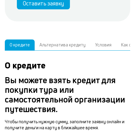
Оставить заявку
О кредите
Альтернатива кредиту
Условия
Как о
О кредите
У
С
а
р
Вы можете взять кредит для
к
з
покупки тура или
В
н
самостоятельной организации
д
о
путешествия.
ч
м
Чтобы получить нужную сумму, заполните заявку онлайн и
Р
получите деньги на карту в ближайшее время.
п
п