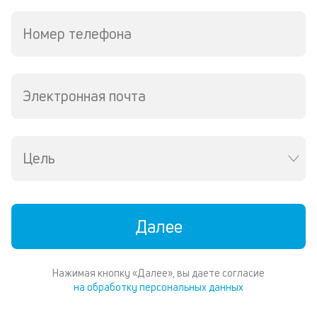
д
и
Номер телефона
по
ка
по
ш
на
Электронная почта
од
н
су
Цель
П
м
к
Далее
у
д
Нажимая кнопку «Далее», вы даете согласие
к
на обработку персональных данных
к