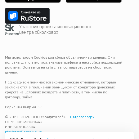
Участник проекта инновационного
центра «Сколково»
Мы используем Cookies для сбора обезличенных данных. Они 
полезны для статистики, анализа трафика и настройки подходящей 
рекламы. Оставаясь на сайте, вы соглашаетесь на сбор таких 
данных.
Под кредитом понимаются экономические отношения, которые 
заключаются в получении заёмщиком от кредитора денежных 
средств на условиях возврата и платности, в том числе по 
договору займа.
Варианты выдачи
© 2019—
2026
ООО «Кредит.Клаб»
Петрозаводск
ОГРН 1196658084743
ИНН 6678105594
platform@credit.club