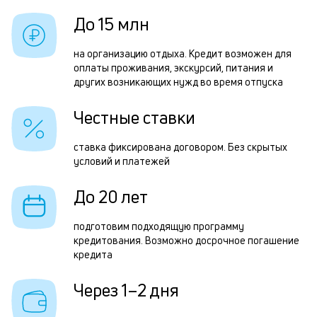
б
з
До 15 млн
и
з
к
на организацию отдыха. Кредит возможен для
п
оплаты проживания, экскурсий, питания и
к
других возникающих нужд во время отпуска
П
о
к
Честные ставки
н
ставка фиксирована договором. Без скрытых
с
условий и платежей
д
До 20 лет
1
м
подготовим подходящую программу
кредитования. Возможно досрочное погашение
б
кредита
п
Через 1–2 дня
в
о