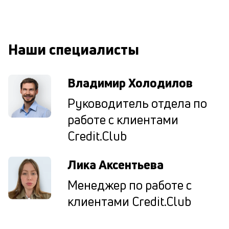
М
ис
це
по
Наши специалисты
пр
по
оп
Владимир Холодилов
ва
кр
Руководитель отдела по
П
вс
работе с клиентами
в
Credit.Club
сц
п
кр
Лика Аксентьева
в
ср
Менеджер по работе с
ч
он
клиентами Credit.Club
не
ок
в