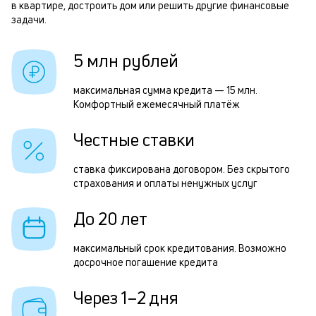
б
в квартире, достроить дом или решить другие финансовые
задачи.
и
р
к
5 млн рублей
к
Р
максимальная сумма кредита — 15 млн.
о
Комфортный ежемесячный платёж
п
з
Честные ставки
з
ставка фиксирована договором. Без скрытого
п
страхования и оплаты ненужных услуг
М
До 20 лет
п
к
максимальный срок кредитования. Возможно
досрочное погашение кредита
д
1
Через 1–2 дня
м