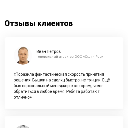
ш
на
од
Отзывы клиентов
н
су
П
м
Иван Петров
генеральный директор ООО «Скрин Рус»
к
у
«Поразила фантастическая скорость принятия
д
решения! Вышли на сделку быстро, не тянули. Ещё
к
был персональный менеджер, к которому я мог
обратиться в любое время. Ребята работают
к
отлично»
М
ис
це
по