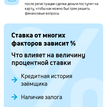
после регистрации сделки деньги поступят на
н
карту, чтобы как можно быстрее решить
к
финансовые вопросы
с
а
Ставка от
многих
п
факторов зависит
%
с
б
Что влияет на величину
п
процентной ставки
в
о
Кредитная история
б
заёмщика
и
Наличие залога
о
Д