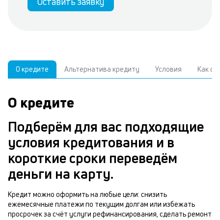
Оставить заявку
О кредите
Альтернатива кредиту
Условия
Как о
О кредите
У
С
а
р
Подберём для вас подходящие
п
з
условия кредитования и в
В
к
короткие сроки переведём
д
в
деньги на карту.
ч
б
м
Кредит можно оформить на любые цели: снизить
н
ежемесячные платежи по текущим долгам или избежать
п
просрочек за счёт услуги рефинансирования, сделать ремонт