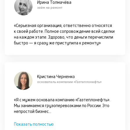
Ирина Толмачёва
пр
заём на ремонт
по
оп
ва
«Серьезная организация, ответственно относятся
кр
к своей работе. Полное сопровождение всей сделки
по
на каждом этапе. Здорово, что деньги перечислили
че
быстро — я сразу же приступила к ремонту»
ст
П
вс
в
сц
п
Кристина Черненко
кр
основатель компании «Газтеплонефть»
за
ч
он
«Я с мужем основала компанию «Газтеплонефть».
не
Мы занимаемся грузоперевозками по России. Это
ок
непростой бизнес
...
в
с
Показать полностью
си