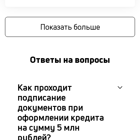
М
п
Показать больше
д
б
о
Ответы на вопросы
д
П
оц
Как проходит
за
с
подписание
на
бл
документов при
че
оформлении кредита
в
це
на сумму 5 млн
ан
рублей?
м