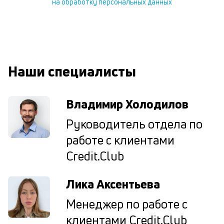
на обработку персональных данных
В
ко
ср
д
о
св
Наши специалисты
по
за
на
Владимир Холодилов
кр
в
Руководитель отдела по
Wh
Vi
работе с клиентами
ил
Te
Credit.Club
П
со
Лика Аксентьева
д
и
Менеджер по работе с
по
ка
клиентами Credit.Club
по