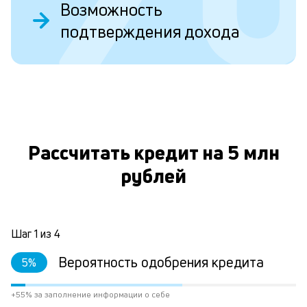
Возможность
у
подтверждения дохода
в
д
н
О
н
а
Рассчитать кредит на 5 млн
п
н
рублей
л
к
Шаг
1
из
4
Л
Вероятность одобрения кредита
5
%
к
+55% за заполнение информации о себе
к