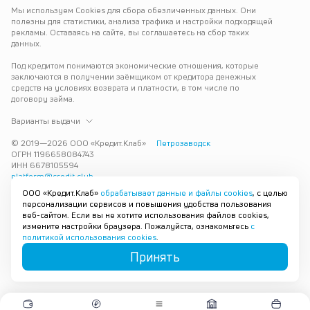
Мы используем Cookies для сбора обезличенных данных. Они 
полезны для статистики, анализа трафика и настройки подходящей 
рекламы. Оставаясь на сайте, вы соглашаетесь на сбор таких 
данных.
Под кредитом понимаются экономические отношения, которые 
заключаются в получении заёмщиком от кредитора денежных 
средств на условиях возврата и платности, в том числе по 
договору займа.
Варианты выдачи
© 2019—
2026
ООО «Кредит.Клаб»
Петрозаводск
ОГРН 1196658084743
ИНН 6678105594
platform@credit.club
ООО «Кредит.Клаб»
обрабатывает данные и файлы cookies
, с целью
Кредит под залог недвижимости в Петрозаводске до 15 млн рублей 
персонализации сервисов и повышения удобства пользования
— срочно и без лишних справок. Получите деньги под залог 
веб-сайтом. Если вы не хотите использования файлов cookies,
квартиры с плохой кредитной историей с одобрением за 30 минут. 
измените настройки браузера. Пожалуйста, ознакомьтесь
с
Рассмотрим заявку и предложим наиболее подходящие условия 
политикой использования cookies
.
под ваши возможности.
Принять
Карта сайта