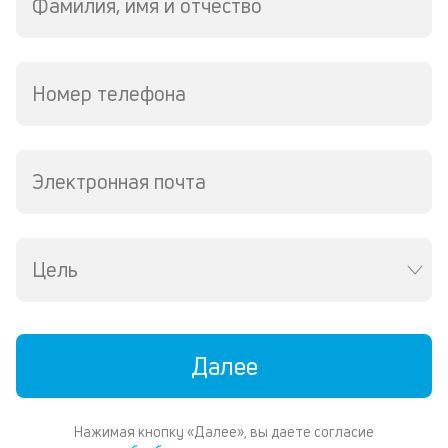
Фамилия, имя и отчество
р
5
ру
М
из
Номер телефона
де
по
и
со
Электронная почта
со
от
по
ко
в
Цель
ре
К
ч
Далее
л
м
Нажимая кнопку «Далее», вы даете согласие