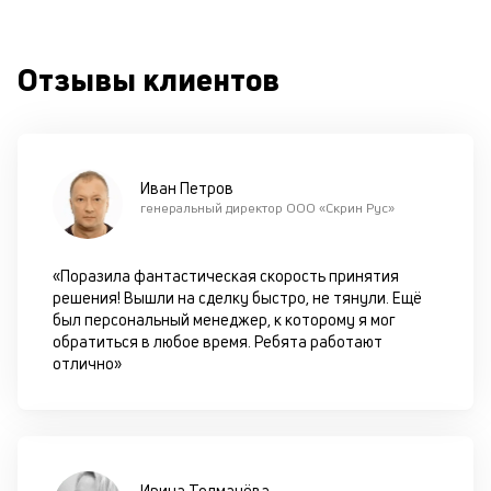
од
н
су
Отзывы клиентов
П
м
к
Иван Петров
у
генеральный директор ООО «Скрин Рус»
д
к
«Поразила фантастическая скорость принятия
решения! Вышли на сделку быстро, не тянули. Ещё
к
был персональный менеджер, к которому я мог
обратиться в любое время. Ребята работают
М
отлично»
ис
це
по
пр
по
Ирина Толмачёва