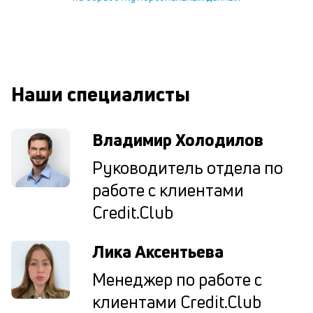
ср
д
о
св
по
за
Наши специалисты
на
кр
в
Владимир Холодилов
Wh
Vi
Руководитель отдела по
ил
Te
работе с клиентами
П
со
Credit.Club
д
и
Лика Аксентьева
по
ка
Менеджер по работе с
по
ш
клиентами Credit.Club
на