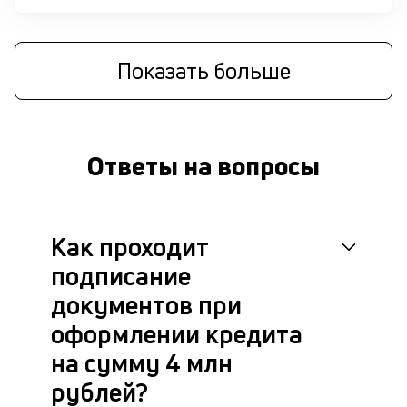
п
д
Показать больше
б
о
д
Ответы на вопросы
П
оц
за
с
Как проходит
на
бл
подписание
че
в
документов при
це
оформлении кредита
ан
м
на сумму 4 млн
др
рублей?
фа