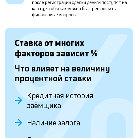
м
после регистрации сделки деньги поступят на
карту, чтобы как можно быстрее решить
н
финансовые вопросы
к
с
Ставка от
многих
а
п
факторов зависит
%
с
Что влияет на величину
б
процентной ставки
п
в
Кредитная история
о
заёмщика
б
и
Наличие залога
о