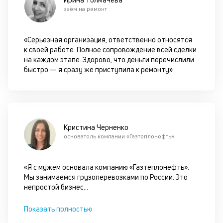
оп
заём на ремонт
ва
кр
по
«Серьезная организация, ответственно относятся
че
к своей работе. Полное сопровождение всей сделки
ст
на каждом этапе. Здорово, что деньги перечислили
П
быстро — я сразу же приступила к ремонту»
вс
в
сц
п
кр
за
Кристина Черненко
ч
основатель компании «Газтеплонефть»
он
не
ок
«Я с мужем основала компанию «Газтеплонефть».
в
Мы занимаемся грузоперевозками по России. Это
с
непростой бизнес
...
си
Показать полностью
М