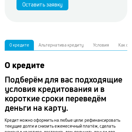
Оставить заявку
О кредите
Альтернатива кредиту
Условия
Как о
О кредите
У
С
а
р
Подберём для вас подходящие
п
з
условия кредитования и в
В
к
короткие сроки переведём
д
в
деньги на карту.
ч
б
м
Кредит можно оформить на любые цели: рефинансировать
н
текущие долги и снизить ежемесячный платёж, сделать
п
ремонт в квартире, достроить дом, получить деньги для