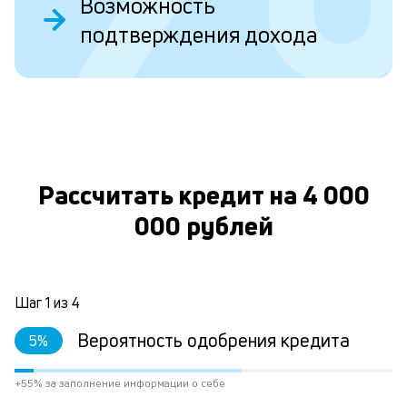
Возможность
Д
подтверждения дохода
у
в
д
н
О
н
а
Рассчитать кредит на 4 000
п
000 рублей
н
л
к
Шаг
1
из
4
Вероятность одобрения кредита
5
%
Л
к
+55% за заполнение информации о себе