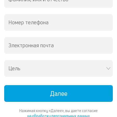
М
из
де
по
Номер телефона
и
со
со
от
Электронная почта
по
ко
в
ре
Цель
К
ч
л
Далее
м
В
Нажимая кнопку «Далее», вы даете согласие
ко
на обработку персональных данных