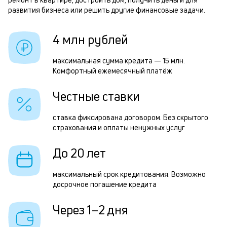
б
развития бизнеса или решить другие финансовые задачи.
и
р
4 млн рублей
к
к
максимальная сумма кредита — 15 млн.
Р
Комфортный ежемесячный платёж
о
п
Честные ставки
з
з
ставка фиксирована договором. Без скрытого
страхования и оплаты ненужных услуг
п
М
До 20 лет
п
максимальный срок кредитования. Возможно
к
досрочное погашение кредита
д
Через 1–2 дня
1