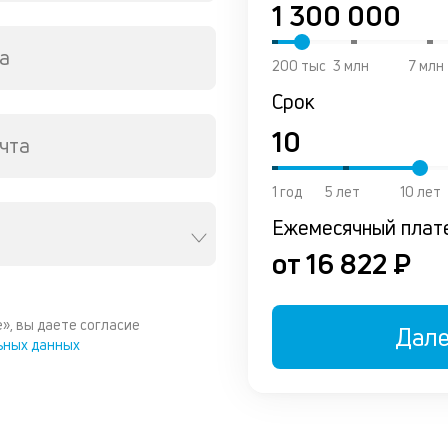
а
200 тыс
3 млн
7 млн
Срок
чта
1 год
5 лет
10 лет
Ежемесячный плат
от 16 822 ₽
», вы даете согласие
Дал
ьных данных