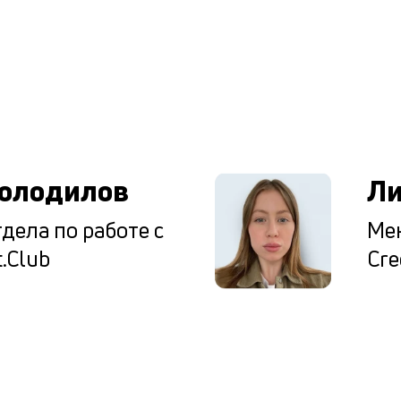
ы
олодилов
Ли
дела по работе с
Мен
.Club
Cre