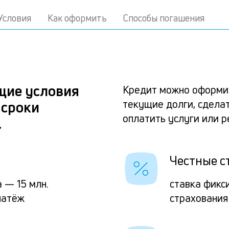
Условия
Как оформить
Способы погашения
щие условия
Кредит можно оформит
текущие долги, сделат
 сроки
оплатить услуги или 
.
Честные с
 — 15 млн.
ставка фикс
латёж
страхования