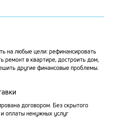
Ка
Ком
Усло
Спо
Реш
по
альт
расс
пога
ь на любые цели: рефинансировать
зая
ь ремонт в квартире, достроить дом,
потр
заяв
Вносит
за
решить другие финансовые проблемы.
кред
деньги
пол
Про
через
в
на 
Мо
тавки
мобил
банк
пол
прило
ирована договором. Без скрытого
 и оплаты ненужных услуг
банка
кре
на
Заёмщи
Мини
или
до
спис
Гражд