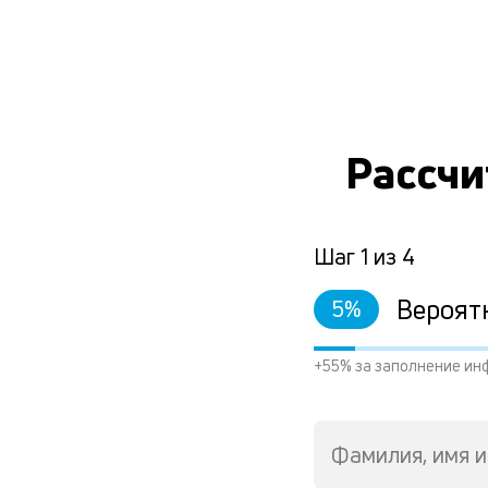
Рассчи
Шаг
1
из
4
Вероят
5
%
+55% за заполнение ин
Фамилия, имя и