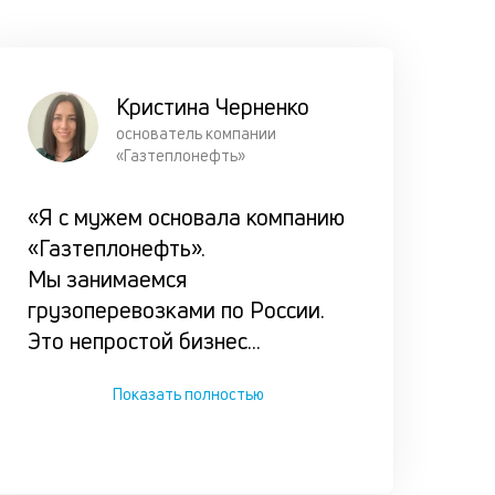
Прорабат
все возм
сценарии
Кристина Черненко
погашени
основатель компании
кредита
«Газтеплонефть»
заёмщико
чтобы он 
«Я с мужем основала компанию
оказался 
«Газтеплонефть».
сложной
Мы занимаемся
ситуации.
грузоперевозками по России.
Это непростой бизнес
...
Показать полностью