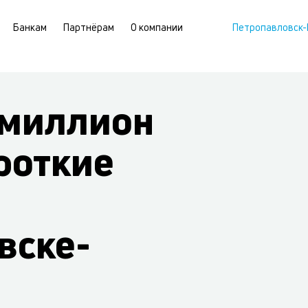
Банкам
Партнёрам
О компании
Петропавловск-
 миллион
роткие
вске-