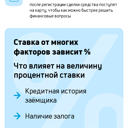
после регистрации сделки средства поступят
1
на карту, чтобы как можно быстрее решить
м
финансовые вопросы
б
п
Ставка от
многих
в
факторов зависит
%
о
и
Что влияет на величину
о
процентной ставки
Л
Кредитная история
к
заёмщика
к
Наличие залога
и