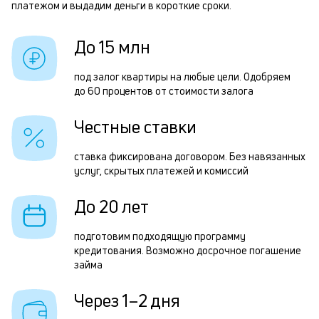
платежом и выдадим деньги в короткие сроки.
п
п
б
з
До 15 млн
и
з
к
под залог квартиры на любые цели. Одобряем
п
до 60 процентов от стоимости залога
к
п
о
Честные ставки
о
П
ставка фиксирована договором. Без навязанных
услуг, скрытых платежей и комиссий
з
п
До 20 лет
з
подготовим подходящую программу
к
кредитования. Возможно досрочное погашение
займа
н
с
Через 1–2 дня
д