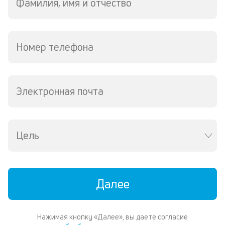
м
Фамилия, имя и отчество
В
ко
ср
Номер телефона
д
пе
о
св
Электронная почта
по
за
на
за
Цель
по
за
н
в
Wh
Далее
Vi
ил
Te
И
Нажимая кнопку «Далее», вы даете согласие
пе