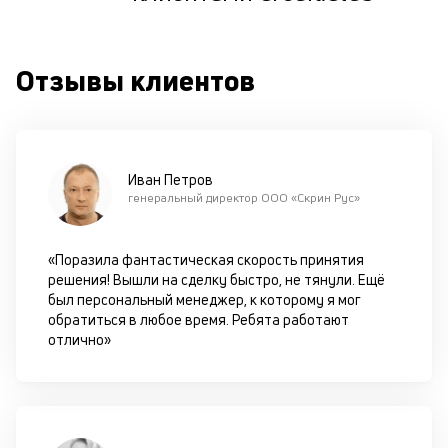
м
к
Отзывы клиентов
у
д
к
к
Иван Петров
генеральный директор ООО «Скрин Рус»
М
ис
це
«Поразила фантастическая скорость принятия
по
решения! Вышли на сделку быстро, не тянули. Ещё
пр
был персональный менеджер, к которому я мог
по
обратиться в любое время. Ребята работают
оп
отлично»
ва
кр
П
вс
в