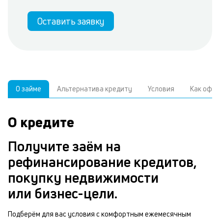
Оставить заявку
О займе
Альтернатива кредиту
Условия
Как офо
О кредите
У
С
а
р
Получите заём на
к
з
рефинансирование кредитов,
В
в
покупку недвижимости
д
б
или бизнес-цели.
ч
м
Подберём для вас условия с комфортным ежемесячным
Р