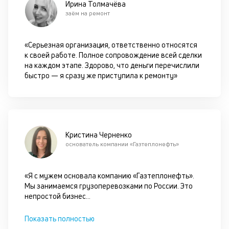
Ирина Толмачёва
сц
заём на ремонт
п
за
кл
«Серьезная организация, ответственно относятся
ч
к своей работе. Полное сопровождение всей сделки
он
на каждом этапе. Здорово, что деньги перечислили
не
быстро — я сразу же приступила к ремонту»
ок
в
с
си
М
Кристина Черненко
основатель компании «Газтеплонефть»
п
д
«Я с мужем основала компанию «Газтеплонефть».
б
Мы занимаемся грузоперевозками по России. Это
о
непростой бизнес
...
д
Показать полностью