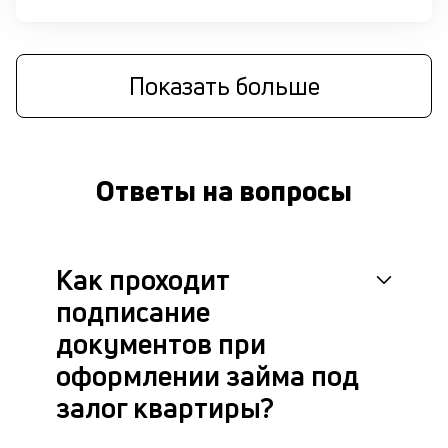
П
оц
за
на
Показать больше
за
по
за
н
с
Ответы на вопросы
на
бл
че
в
Как проходит
це
ан
подписание
м
др
документов при
фа
оформлении займа под
залог квартиры?