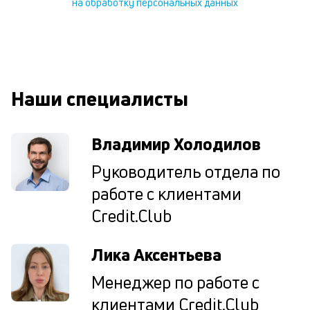
на обработку персональных данных
ес
та
уд
кл
О
п
Наши специалисты
в
сб
до
а
Владимир Холодилов
т
по
Руководитель отдела по
ка
работе с клиентами
по
ш
Credit.Club
на
од
н
Лика Аксентьева
су
Менеджер по работе с
П
клиентами Credit.Club