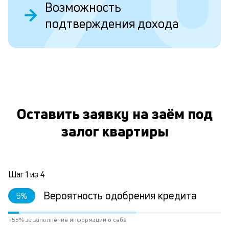
Ес
Возможность
у
подтверждения дохода
ва
ко
то
б
пр
эт
О
вр
ли
ст
Оставить заявку на заём под
ст
ф
залог квартиры
пр
ра
за
на
Шаг
1
из
4
по
за
Вероятность одобрения кредита
5
%
по
за
не
+55% за заполнение информации о себе
М