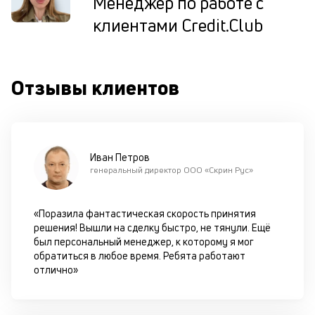
Менеджер по работе с
ок
в
клиентами Credit.Club
с
си
М
Отзывы клиентов
п
д
б
Иван Петров
о
генеральный директор ООО «Скрин Рус»
д
«Поразила фантастическая скорость принятия
П
решения! Вышли на сделку быстро, не тянули. Ещё
оц
был персональный менеджер, к которому я мог
за
обратиться в любое время. Ребята работают
с
отлично»
на
бл
че