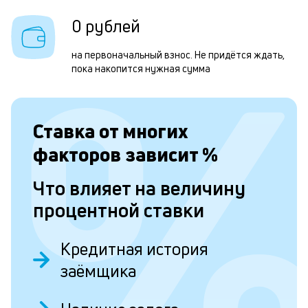
п
в
0 рублей
о
на первоначальный взнос. Не придётся ждать,
и
пока накопится нужная сумма
о
Ставка от
многих
Л
факторов зависит
%
к
к
Что влияет на величину
и
процентной ставки
Ес
у
Кредитная история
ва
заёмщика
ко
то
б