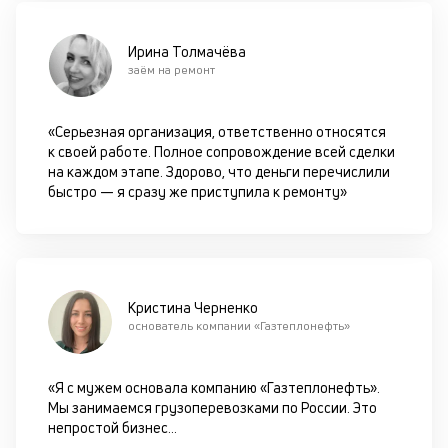
в
це
ан
Ирина Толмачёва
м
заём на ремонт
др
ф
«Серьезная организация, ответственно относятся
к своей работе. Полное сопровождение всей сделки
на каждом этапе. Здорово, что деньги перечислили
быстро — я сразу же приступила к ремонту»
Кристина Черненко
основатель компании «Газтеплонефть»
«Я с мужем основала компанию «Газтеплонефть».
Мы занимаемся грузоперевозками по России. Это
непростой бизнес
...