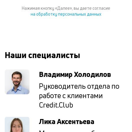
к
к
Нажимая кнопку «Далее», вы даете согласие
на обработку персональных данных
М
ис
це
по
пр
по
Наши специалисты
оп
ва
кр
Владимир Холодилов
П
вс
Руководитель отдела по
в
сц
работе с клиентами
п
Credit.Club
кр
за
ч
Лика Аксентьева
он
не