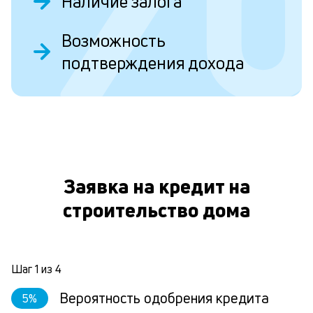
Наличие залога
пр
эт
вр
Возможность
ли
подтверждения дохода
ст
ст
ф
пр
ра
О
за
на
по
кр
Заявка на кредит на
М
из
строительство дома
де
по
и
со
Шаг
1
из
4
со
от
Вероятность одобрения кредита
5
%
по
ко