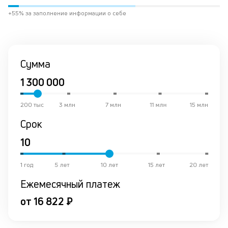
в
+55% за заполнение информации о себе
ре
К
ч
Сумма
л
м
200 тыс
3 млн
7 млн
11 млн
15 млн
Д
Срок
о
св
по
за
1 год
5 лет
10 лет
15 лет
20 лет
на
кр
Ежемесячный платеж
в
Wh
от 16 822 ₽
Vi
ил
Te