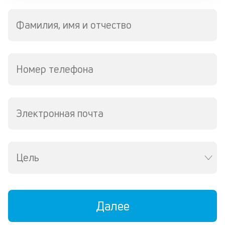
П
со
Фамилия, имя и отчество
д
и
по
ка
Номер телефона
по
ш
на
од
н
Электронная почта
су
П
Цель
м
к
у
Далее
д