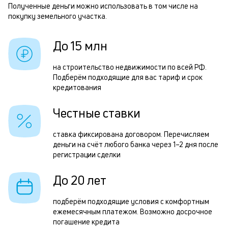
с
Полученные деньги можно использовать в том числе на
п
покупку земельного участка.
б
и
До 15 млн
Р
к
п
на строительство недвижимости по всей РФ.
к
Подберём подходящие для вас тариф и срок
з
кредитования
о
з
Честные ставки
п
П
ставка фиксирована договором. Перечисляем
деньги на счёт любого банка через 1–2 дня после
к
регистрации сделки
д
До 20 лет
1
м
подберём подходящие условия с комфортным
б
ежемесячным платежом. Возможно досрочное
погашение кредита