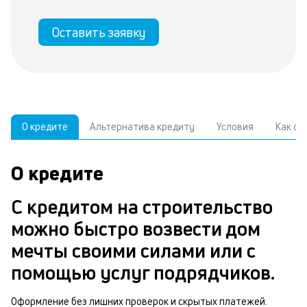
Оставить заявку
О кредите
Альтернатива кредиту
Условия
Как о
О кредите
У
С
а
р
С кредитом на строительство
к
з
можно быстро возвести дом
В
в
мечты своими силами или с
д
б
помощью услуг подрядчиков.
ч
н
м
Оформление без лишних проверок и скрытых платежей.