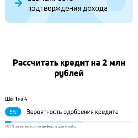
подтверждения дохода
у
в
д
н
О
н
а
Рассчитать кредит на 2 млн
п
рублей
н
л
к
Шаг
1
из
4
Вероятность одобрения кредита
5
%
Л
к
+55% за заполнение информации о себе
к