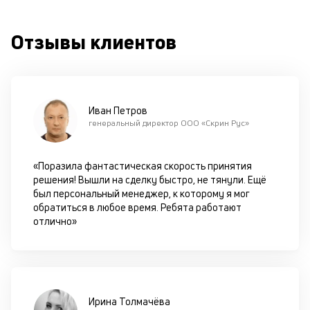
по
ш
Отзывы клиентов
на
од
н
су
П
Иван Петров
генеральный директор ООО «Скрин Рус»
м
к
«Поразила фантастическая скорость принятия
у
решения! Вышли на сделку быстро, не тянули. Ещё
был персональный менеджер, к которому я мог
д
обратиться в любое время. Ребята работают
к
отлично»
к
М
ис
Ирина Толмачёва
це