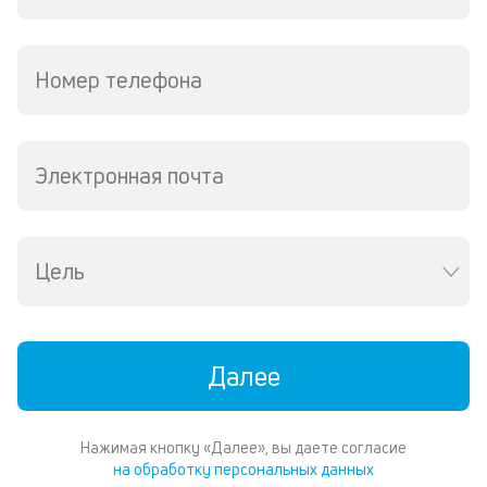
р
2
ру
М
Номер телефона
из
де
по
и
Электронная почта
со
со
от
по
ко
Цель
в
ре
К
Далее
ч
л
Нажимая кнопку «Далее», вы даете согласие
м
на обработку персональных данных