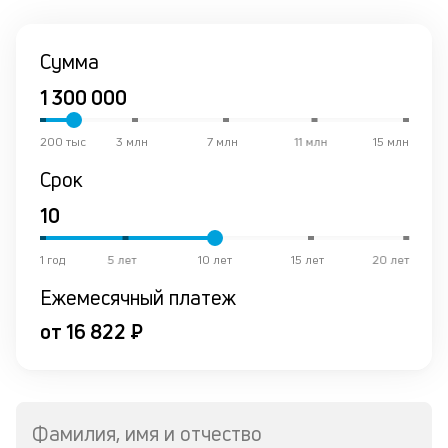
и
Сумма
Ес
у
ва
ко
200 тыс
3 млн
7 млн
11 млн
15 млн
то
б
Срок
пр
эт
вр
ли
1 год
5 лет
10 лет
15 лет
20 лет
ст
ст
Ежемесячный платеж
ф
от 16 822 ₽
пр
ра
за
на
по
Фамилия, имя и отчество
кр