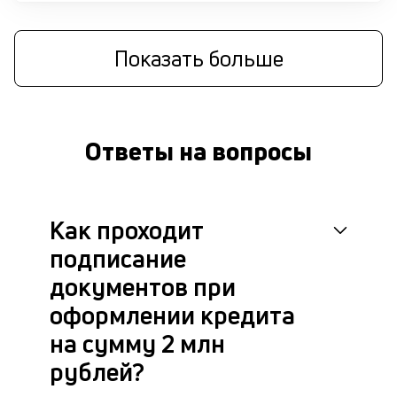
си
М
Показать больше
п
д
б
Ответы на вопросы
о
д
Как проходит
П
оц
подписание
за
с
документов при
на
оформлении кредита
бл
че
на сумму 2 млн
в
рублей?
це
ан