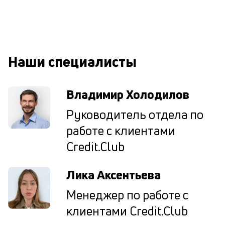
В
ко
ср
д
кл
Наши специалисты
о
св
по
Владимир Холодилов
за
на
Руководитель отдела по
кр
в
работе с клиентами
Wh
Vi
Credit.Club
ил
Te
Лика Аксентьева
П
со
Менеджер по работе с
д
и
клиентами Credit.Club
по
ка