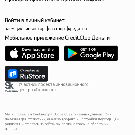
Войти в личный кабинет
заёмщик
|
инвестор
|
партнёр
|
кредитор
Мобильное приложение Credit.Club Деньги
Участник проекта инновационного
центра «Сколково»
Мы используем Cookies для сбора обезличенных данных. Они 
полезны для статистики, анализа трафика и настройки подходящей 
рекламы. Оставаясь на сайте, вы соглашаетесь на сбор таких 
данных.