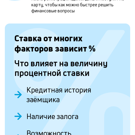
карту, чтобы как можно быстрее решить
н
финансовые вопросы
к
с
Ставка от
многих
а
п
факторов зависит
%
с
Что влияет на величину
б
процентной ставки
п
в
Кредитная история
о
заёмщика
б
и
Наличие залога
о
Возможность
Д