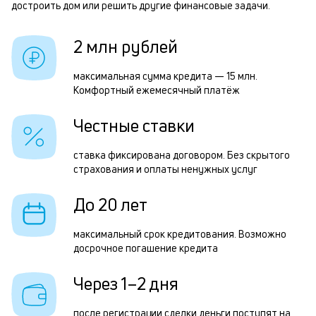
б
достроить дом или решить другие финансовые задачи.
и
р
2 млн рублей
к
к
максимальная сумма кредита — 15 млн.
Р
Комфортный ежемесячный платёж
о
п
Честные ставки
з
з
ставка фиксирована договором. Без скрытого
страхования и оплаты ненужных услуг
п
М
До 20 лет
п
максимальный срок кредитования. Возможно
к
досрочное погашение кредита
д
Через 1–2 дня
1
м
после регистрации сделки деньги поступят на