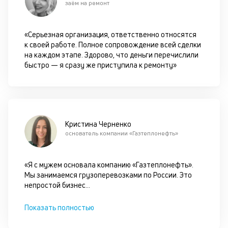
заём на ремонт
по
пр
по
«Серьезная организация, ответственно относятся
оп
к своей работе. Полное сопровождение всей сделки
ва
на каждом этапе. Здорово, что деньги перечислили
кр
быстро — я сразу же приступила к ремонту»
по
че
ст
П
вс
в
Кристина Черненко
сц
основатель компании «Газтеплонефть»
п
кр
за
«Я с мужем основала компанию «Газтеплонефть».
ч
Мы занимаемся грузоперевозками по России. Это
он
непростой бизнес
...
не
ок
Показать полностью
в
с