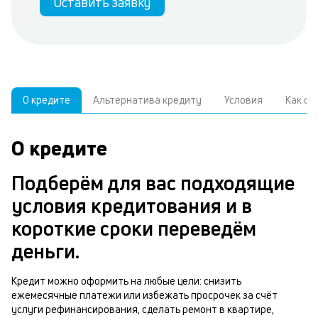
Оставить заявку
О кредите
Альтернатива кредиту
Условия
Как о
О кредите
У
С
а
р
Подберём для вас подходящие
п
з
условия кредитования и в
В
к
короткие сроки переведём
д
в
деньги.
ч
б
м
Кредит можно оформить на любые цели: снизить
н
ежемесячные платежи или избежать просрочек за счёт
п
услуги рефинансирования, сделать ремонт в квартире,
2