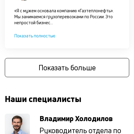
об
св
«Я с мужем основала компанию «Газтеплонефть».
по
Мы занимаемся грузоперевозками по России. Это
за
непростой бизнес
...
на
за
Показать полностью
по
за
ав
в
Wh
Показать больше
Vi
Te
И
ж
по
Наши специалисты
ес
кл
та
Владимир Холодилов
бу
уд
Руководитель отдела по
П