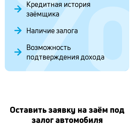
н
Кредитная история
т
заёмщика
в
Наличие залога
н
в
О
Возможность
в
подтверждения дохода
о
л
к
Оставить заявку на заём под
к
и
залог автомобиля
Пр