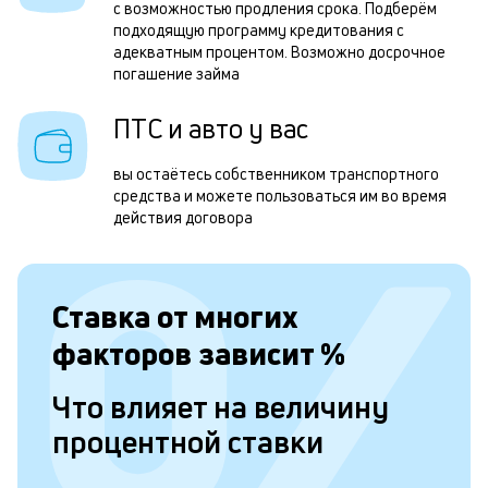
з
с возможностью продления срока. Подберём
подходящую программу кредитования с
п
адекватным процентом. Возможно досрочное
погашение займа
з
а
ПТС и авто у вас
н
вы остаётесь собственником транспортного
с
средства и можете пользоваться им во время
д
действия договора
5
т
Ставка от
многих
н
факторов зависит
%
в
и
Что влияет на величину
д
процентной ставки
и