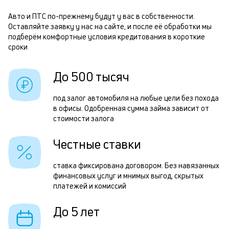
б
б
Авто и ПТС по-прежнему будут у вас в собственности.
Оставляйте заявку у нас на сайте, и после её обработки мы
и
О
подберём комфортные условия кредитования в короткие
к
сроки
з
к
н
До 500 тысяч
о
с
под залог автомобиля на любые цели без похода
и
в офисы. Одобренная сумма займа зависит от
ч
стоимости залога
п
Честные ставки
ставка фиксирована договором. Без навязанных
с
финансовых услуг и мнимых выгод, скрытых
в
платежей и комиссий
р
До 5 лет
О