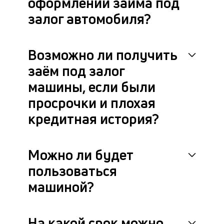
оформлении займа под
П
залог автомобиля?
м
к
Возможно ли получить
у
заём под залог
з
машины, если были
д
просрочки и плохая
к
кредитная история?
к
М
Можно ли будет
ис
пользоваться
и
по
машиной?
пр
ра
с
кл
На какой срок можно