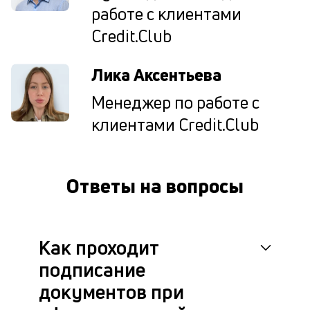
со
работе с клиентами
н
Credit.Club
д
дл
сд
Лика Аксентьева
а
т
Менеджер по работе с
по
ка
клиентами Credit.Club
ув
ш
на
од
Ответы на вопросы
и
то
су
ко
ну
Как проходит
О
подписание
по
л
документов при
во