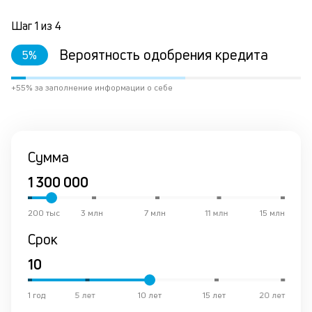
и
с
Шаг
1
из
4
за
в
Вероятность одобрения кредита
5
%
кр
ис
+55% за заполнение информации о себе
вр
ли
ст
ст
ф
Сумма
пр
ан
за
М
200 тыс
3 млн
7 млн
11 млн
15 млн
у
де
Срок
по
и
на
их
1 год
5 лет
10 лет
15 лет
20 лет
ос