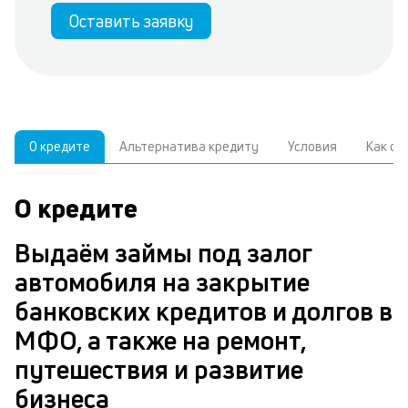
Оставить заявку
О кредите
Альтернатива кредиту
Условия
Как о
О кредите
У
С
а
р
Выдаём займы под залог
к
з
автомобиля на закрытие
В
банковских кредитов и долгов в
д
з
МФО, а также на ремонт,
ч
а
путешествия и развитие
м
в
бизнеса
п