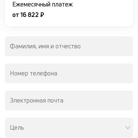
в
Ежемесячный платеж
со
от
от 16 822 ₽
к
по
н
пр
р
Фамилия, имя и отчество
о
в
за
Номер телефона
З
м
п
Электронная почта
б
о
д
Цель