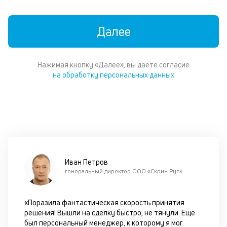
Уч
чт
м
Далее
б
во
в
м
Нажимая кнопку «Далее», вы даете согласие
фа
на обработку персональных данных
к
п
оц
бл
че
в
це
по
Иван Петров
м
генеральный директор ООО «Скрин Рус»
в
за
по
«Поразила фантастическая скорость принятия
за
решения! Вышли на сделку быстро, не тянули. Ещё
ав
был персональный менеджер, к которому я мог
в