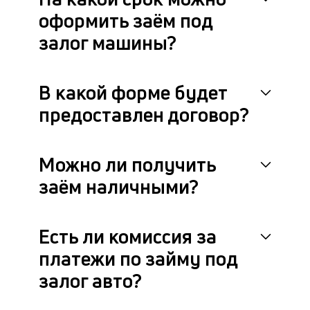
и
оформить заём под
в
за
залог машины?
от
си
п
В какой форме будет
п
че
предоставлен договор?
в
кр
П
вс
Можно ли получить
в
заём наличными?
сц
п
кл
за
Есть ли комиссия за
по
платежи по займу под
за
ав
залог авто?
ч
он
не