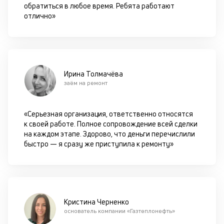
обратиться в любое время. Ребята работают
т
отлично»
чи
бе
п
до
К
Ирина Толмачёва
заём на ремонт
к
м
«Серьезная организация, ответственно относятся
п
к своей работе. Полное сопровождение всей сделки
на каждом этапе. Здорово, что деньги перечислили
ч
быстро — я сразу же приступила к ремонту»
л
м
М
оп
Кристина Черненко
с
основатель компании «Газтеплонефть»
об