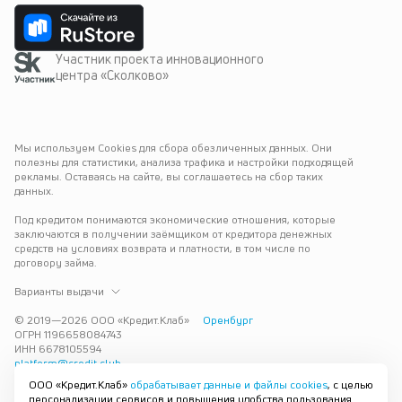
Участник проекта инновационного
центра «Сколково»
Мы используем Cookies для сбора обезличенных данных. Они 
полезны для статистики, анализа трафика и настройки подходящей 
рекламы. Оставаясь на сайте, вы соглашаетесь на сбор таких 
данных.
Под кредитом понимаются экономические отношения, которые 
заключаются в получении заёмщиком от кредитора денежных 
средств на условиях возврата и платности, в том числе по 
договору займа.
Варианты выдачи
© 2019—
2026
ООО «Кредит.Клаб»
Оренбург
ОГРН 1196658084743
ИНН 6678105594
platform@credit.club
ООО «Кредит.Клаб»
обрабатывает данные и файлы cookies
, с целью
Кредит под залог недвижимости в Оренбурге до 15 млн рублей — 
персонализации сервисов и повышения удобства пользования