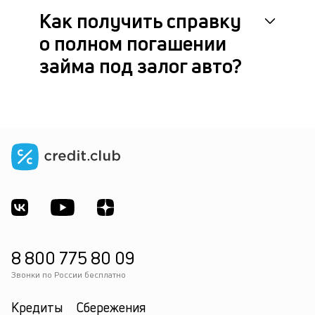
ок
Как получить справку
в
о полном погашении
с
ф
займа под залог авто?
по
8 800 775 80 09
Звонки по России бесплатно
Кредиты
Сбережения