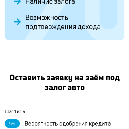
Наличие залога
О
з
Возможность
д
подтверждения дохода
е
в
к
и
е
Оставить заявку на заём под
п
О
залог авто
Н
за
в
ви
Шаг
1
из
4
а
по
Вероятность одобрения кредита
5
%
сд