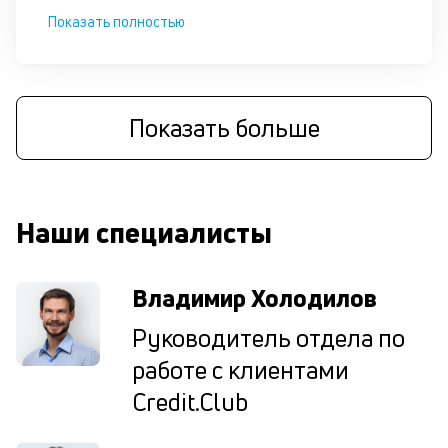
по
Показать полностью
и
за
до
П
Показать больше
к
с
к
Наши специалисты
у
Владимир Холодилов
М
не
Руководитель отдела по
пр
п
работе с клиентами
кл
в
Credit.Club
за
по