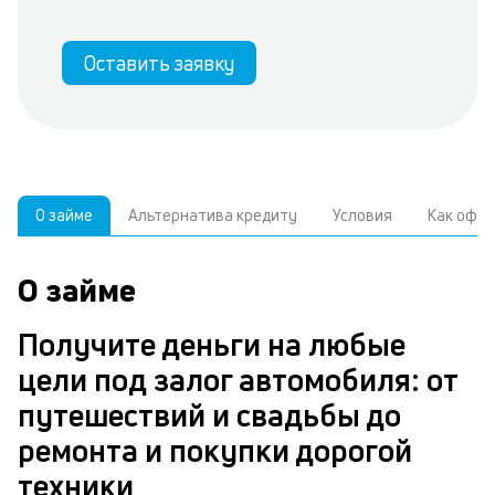
Оставить заявку
О займе
Альтернатива кредиту
Условия
Как офо
О займе
А
У
С
к
р
Получите деньги на любые
о
цели под залог автомобиля: от
В
з
з
путешествий и свадьбы до
д
а
н
ремонта и покупки дорогой
ч
в
техники