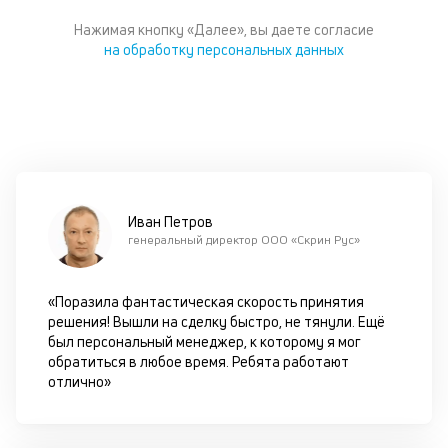
Нажимая кнопку «Далее», вы даете согласие
Ра
на обработку персональных данных
р
ав
гл
ч
он
б
в
ис
те
Иван Петров
со
генеральный директор ООО «Скрин Рус»
М
«Поразила фантастическая скорость принятия
C
решения! Вышли на сделку быстро, не тянули. Ещё
в
был персональный менеджер, к которому я мог
обратиться в любое время. Ребята работают
г
отлично»
п