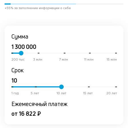
тр
к
+55% за заполнение информации о себе
з
бо
ги
Эт
зн
Сумма
чт
ес
у
че
200 тыс
3 млн
7 млн
11 млн
15 млн
б
Срок
до
и
пр
он
не
1 год
5 лет
10 лет
15 лет
20 лет
ст
Ежемесячный платеж
ст
ф
от 16 822 ₽
дл
од
за