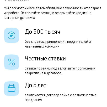
м
б
п
Мы рассмотрим все автомобили, вне зависимости от возраст
и пробега. Оставляйте заявку и оформляйте кредит на
б
П
выгодных условиях
и
з
к
До 500 тысяч
д
к
5
без справок, привлечения поручителей и
о
навязанных комиссий
т
р
Честные ставки
п
ставка по займу под залог авто прописана и
з
закреплена в договоре
а
До 5 лет
н
в
заключается договор займа с возможностью
продления
и