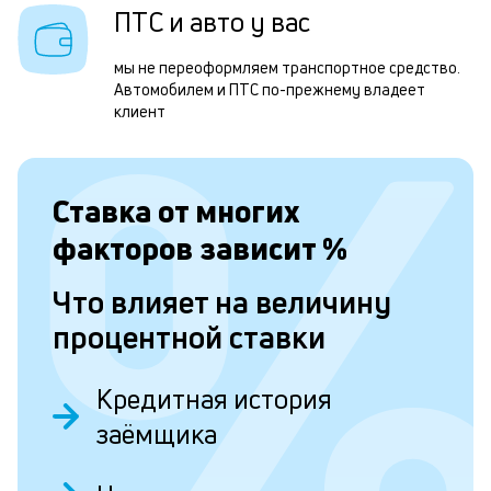
д
ПТС и авто у вас
Д
мы не переоформляем транспортное средство.
э
Автомобилем и ПТС по-прежнему владеет
клиент
о
з
н
Ставка от
многих
с
факторов зависит
%
и
д
Что влияет на величину
п
процентной ставки
р
Кредитная история
п
заёмщика
н