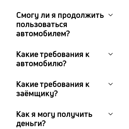
по
по
Смогу ли я продолжить
за
пользоваться
ав
и
автомобилем?
П
ос
у
вл
Какие требования к
автомобилю?
Какие требования к
заёмщику?
Как я могу получить
деньги?