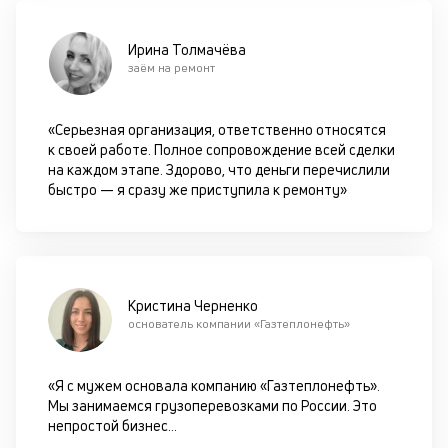
П
м
пр
Ирина Толмачёва
и
заём на ремонт
от
на
вс
«Серьезная организация, ответственно относятся
в
к своей работе. Полное сопровождение всей сделки
по
на каждом этапе. Здорово, что деньги перечислили
за
быстро — я сразу же приступила к ремонту»
по
за
ав
по
ка
ув
Кристина Черненко
ш
основатель компании «Газтеплонефть»
на
од
б
«Я с мужем основала компанию «Газтеплонефть».
су
Мы занимаемся грузоперевозками по России. Это
п
непростой бизнес
...
с