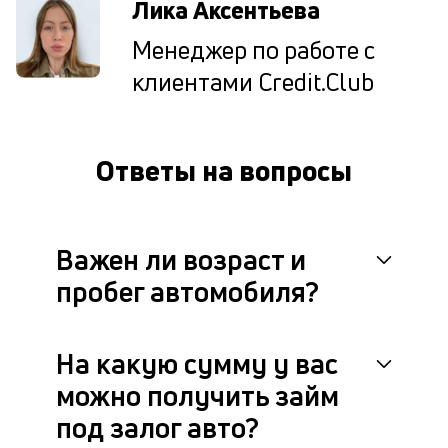
Лика Аксентьева
за
ав
Менеджер по работе с
но
и
клиентами Credit.Club
пр
р
сц
п
Ответы на вопросы
до
ч
че
не
по
Важен ли возраст и
в
пробег автомобиля?
с
ф
си
В
На какую сумму у вас
мо
м
можно получить займ
на
под залог авто?
ав
по