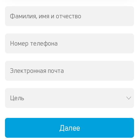
м
вс
Фамилия, имя и отчество
ра
ск
вс
с
по
Номер телефона
и
в
де
Электронная почта
П
и
в
Цель
а
н
и
Далее
з