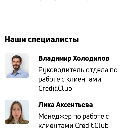
В
ко
ср
д
о
Наши специалисты
св
по
за
Владимир Холодилов
на
кр
Руководитель отдела по
в
Wh
работе с клиентами
Vi
ил
Credit.Club
Te
П
Лика Аксентьева
со
д
Менеджер по работе с
и
по
клиентами Credit.Club
ка