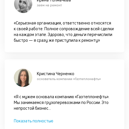
по
заём на ремонт
пр
по
оп
«Серьезная организация, ответственно относятся
ва
к своей работе. Полное сопровождение всей сделки
кр
на каждом этапе. Здорово, что деньги перечислили
по
быстро — я сразу же приступила к ремонту»
че
ст
П
вс
в
сц
Кристина Черненко
п
основатель компании «Газтеплонефть»
кр
за
ч
«Я с мужем основала компанию «Газтеплонефть».
он
Мы занимаемся грузоперевозками по России. Это
не
непростой бизнес
...
ок
в
Показать полностью
с
си