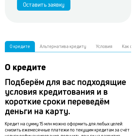
Оставить заявку
О кредите
Альтернатива кредиту
Условия
Как о
О кредите
У
С
а
р
Подберём для вас подходящие
п
з
условия кредитования и в
В
к
короткие сроки переведём
д
в
деньги на карту.
ч
б
м
Кредит на сумму 15 млн можно оформить для любых целей:
н
снизить ежемесячные платежи по текущим кредитам за счёт
п
услуги рефинансирования, получить деньги на развитие