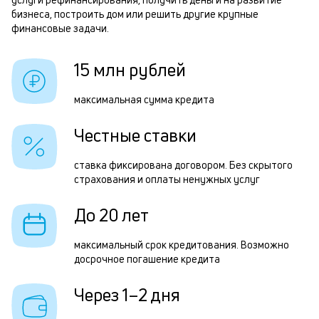
1
б
бизнеса, построить дом или решить другие крупные
финансовые задачи.
и
р
к
15 млн рублей
к
Р
максимальная сумма кредита
о
п
Честные ставки
з
з
ставка фиксирована договором. Без скрытого
страхования и оплаты ненужных услуг
п
М
До 20 лет
п
максимальный срок кредитования. Возможно
к
досрочное погашение кредита
д
Через 1–2 дня
1