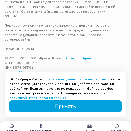
Мы используем Cookies для сбора обезличенных данных. Они 
полезны для статистики, анализа трафика и настройки подходящей 
рекламы. Оставаясь на сайте, вы соглашаетесь на сбор таких 
данных.
Под кредитом понимаются экономические отношения, которые 
заключаются в получении заёмщиком от кредитора денежных 
средств на условиях возврата и платности, в том числе по 
договору займа.
Варианты выдачи
© 2019—
2026
ООО «Кредит.Клаб»
Орехово-Зуево
ОГРН 1196658084743
ИНН 6678105594
platform@credit.club
ООО «Кредит.Клаб»
обрабатывает данные и файлы cookies
, с целью
Кредит под залог недвижимости в Орехово-Зуеве до 15 млн рублей 
персонализации сервисов и повышения удобства пользования
— срочно и без лишних справок. Получите деньги под залог 
веб-сайтом. Если вы не хотите использования файлов cookies,
квартиры с плохой кредитной историей с одобрением за 30 минут. 
измените настройки браузера. Пожалуйста, ознакомьтесь
с
Рассмотрим заявку и предложим наиболее подходящие условия 
политикой использования cookies
.
под ваши возможности.
Принять
Карта сайта
Кредиты
Сбережения
Меню
Банкам
О компании