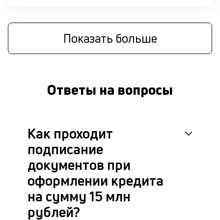
М
п
Показать больше
к
н
1
Ответы на вопросы
м
б
о
Как проходит
д
подписание
документов при
П
оформлении кредита
оц
за
на сумму 15 млн
с
на
рублей?
бл