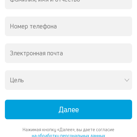
р
1
ру
М
Номер телефона
из
де
по
и
Электронная почта
со
со
от
по
ко
Цель
в
ре
К
Далее
ч
л
Нажимая кнопку «Далее», вы даете согласие
м
на обработку персональных данных