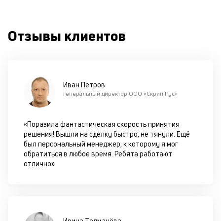
по
ш
на
Отзывы клиентов
од
н
су
П
Иван Петров
м
генеральный директор ООО «Скрин Рус»
к
у
«Поразила фантастическая скорость принятия
решения! Вышли на сделку быстро, не тянули. Ещё
д
был персональный менеджер, к которому я мог
к
обратиться в любое время. Ребята работают
отлично»
к
М
ис
це
Ирина Толмачёва