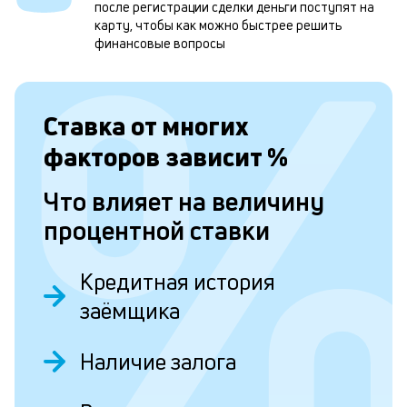
м
после регистрации сделки деньги поступят на
карту, чтобы как можно быстрее решить
н
финансовые вопросы
к
с
Ставка от
многих
а
п
факторов зависит
%
с
Что влияет на величину
б
процентной ставки
п
в
Кредитная история
о
заёмщика
б
и
Наличие залога
о