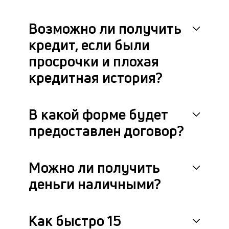
че
в
Возможно ли получить
це
ан
кредит, если были
м
просрочки и плохая
др
фа
кредитная история?
В какой форме будет
предоставлен договор?
Можно ли получить
деньги наличными?
Как быстро 15