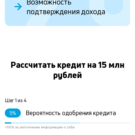
Возможность
Д
подтверждения дохода
у
в
д
н
О
н
а
Рассчитать кредит на 15 млн
п
рублей
н
л
к
Шаг
1
из
4
Вероятность одобрения кредита
5
%
Л
к
+55% за заполнение информации о себе