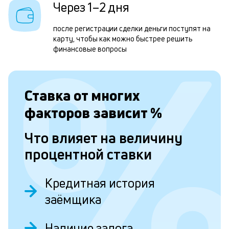
р
Через 1–2 дня
н
после регистрации сделки деньги поступят на
к
карту, чтобы как можно быстрее решить
с
финансовые вопросы
а
п
Ставка от
многих
с
факторов зависит
%
б
п
Что влияет на величину
в
процентной ставки
о
б
Кредитная история
и
заёмщика
о
Наличие залога