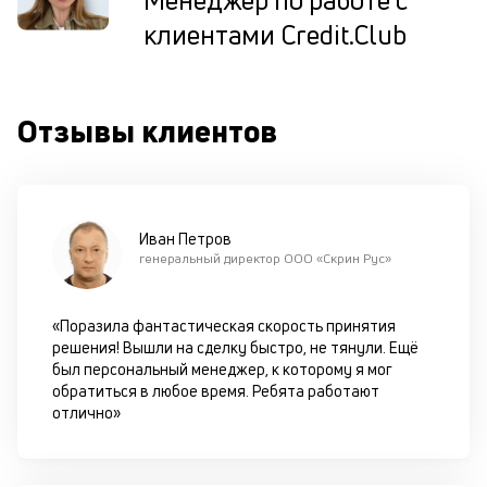
Менеджер по работе с
ис
клиентами Credit.Club
це
по
пр
по
Отзывы клиентов
оп
ва
кр
по
че
ст
Иван Петров
П
генеральный директор ООО «Скрин Рус»
вс
в
сц
«Поразила фантастическая скорость принятия
п
решения! Вышли на сделку быстро, не тянули. Ещё
кр
был персональный менеджер, к которому я мог
за
обратиться в любое время. Ребята работают
ч
отлично»
он
не
ок