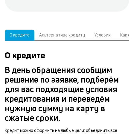
О кредите
Альтернатива кредиту
Условия
Как о
О кредите
У
С
а
р
В день обращения сообщим
п
з
решение по заявке, подберём
В
к
для вас подходящие условия
д
в
кредитования и переведём
ч
б
нужную сумму на карту в
м
н
сжатые сроки.
п
б
Кредит можно оформить на любые цели: объединить все