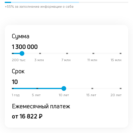
ра
+55% за заполнение информации о себе
за
на
по
кр
М
Сумма
из
де
по
и
200 тыс
3 млн
7 млн
11 млн
15 млн
со
со
Срок
от
по
ко
в
1 год
5 лет
10 лет
15 лет
20 лет
ре
Ежемесячный платеж
К
от 16 822 ₽
ч
л