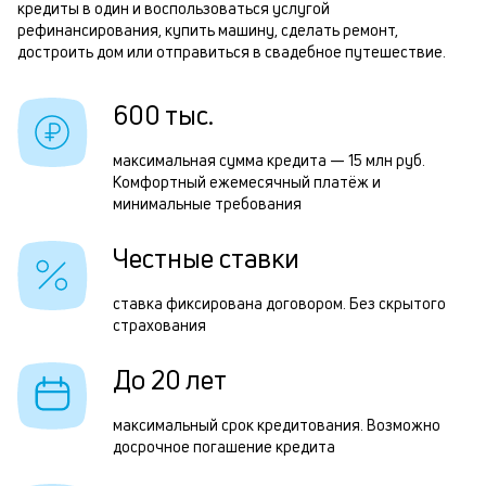
кредиты в один и воспользоваться услугой
и
рефинансирования, купить машину, сделать ремонт,
т
к
достроить дом или отправиться в свадебное путешествие.
к
Р
600 тыс.
о
п
максимальная сумма кредита — 15 млн руб.
з
Комфортный ежемесячный платёж и
минимальные требования
з
п
Честные ставки
М
ставка фиксирована договором. Без скрытого
п
страхования
к
До 20 лет
д
1
максимальный срок кредитования. Возможно
досрочное погашение кредита
м