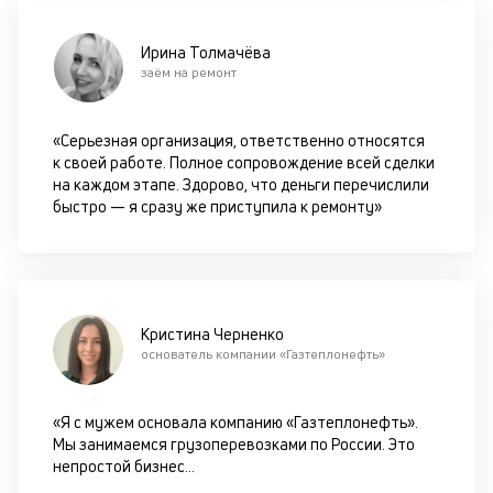
в
с
си
Ирина Толмачёва
заём на ремонт
М
п
«Серьезная организация, ответственно относятся
к своей работе. Полное сопровождение всей сделки
д
на каждом этапе. Здорово, что деньги перечислили
б
быстро — я сразу же приступила к ремонту»
о
д
П
Кристина Черненко
оц
основатель компании «Газтеплонефть»
за
с
на
«Я с мужем основала компанию «Газтеплонефть».
бл
Мы занимаемся грузоперевозками по России. Это
че
непростой бизнес
...
в