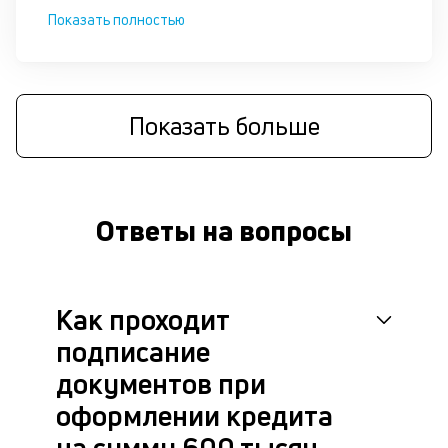
це
Показать полностью
ан
м
др
фа
Показать больше
Ответы на вопросы
Как проходит
подписание
документов при
оформлении кредита
на сумму 600 тысяч