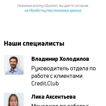
по
Нажимая кнопку «Далее», вы даете согласие
ка
на обработку персональных данных
по
ш
на
од
н
су
Наши специалисты
П
м
Владимир Холодилов
к
Руководитель отдела по
у
работе с клиентами
д
Credit.Club
к
к
Лика Аксентьева
М