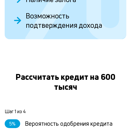
Л
Возможность
к
подтверждения дохода
к
О
и
Ес
у
ва
ко
Рассчитать кредит на 600
то
б
тысяч
пр
эт
вр
ли
ст
Шаг
1
из
4
ст
ф
Вероятность одобрения кредита
5
%
пр