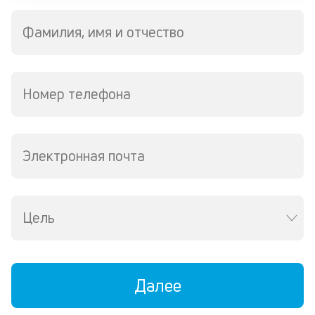
м
Фамилия, имя и отчество
В
ко
ср
д
Номер телефона
кл
о
св
по
Электронная почта
за
на
кр
в
Цель
Wh
Vi
ил
Te
П
Далее
со
д
и