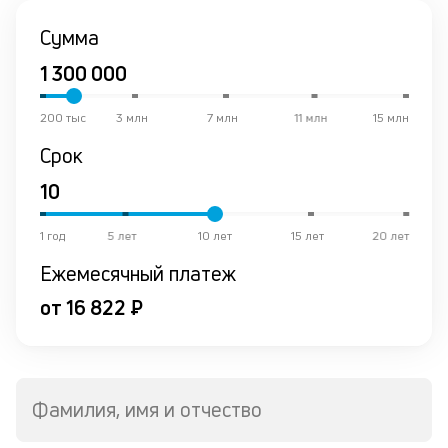
и
Сумма
Ес
у
ва
ко
200 тыс
3 млн
7 млн
11 млн
15 млн
то
б
Срок
пр
эт
вр
ли
1 год
5 лет
10 лет
15 лет
20 лет
ст
ст
Ежемесячный платеж
ф
от 16 822 ₽
пр
ра
за
на
по
Фамилия, имя и отчество
кр
р
1