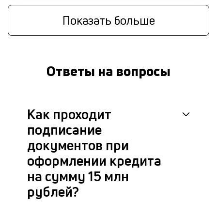
М
п
Показать больше
к
н
1
Ответы на вопросы
м
б
о
Как проходит
д
подписание
документов при
П
оформлении кредита
оц
за
на сумму 15 млн
с
на
рублей?
бл
че
в