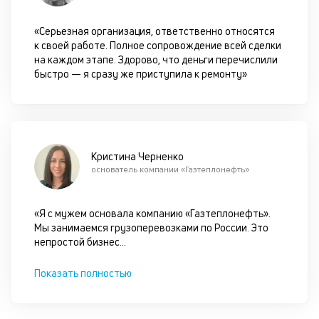
по
оп
«Серьезная организация, ответственно относятся
ва
к своей работе. Полное сопровождение всей сделки
кр
на каждом этапе. Здорово, что деньги перечислили
по
быстро — я сразу же приступила к ремонту»
че
ст
П
вс
в
сц
Кристина Черненко
п
основатель компании «Газтеплонефть»
кр
за
ч
«Я с мужем основала компанию «Газтеплонефть».
он
Мы занимаемся грузоперевозками по России. Это
не
непростой бизнес
...
ок
в
Показать полностью
с
си