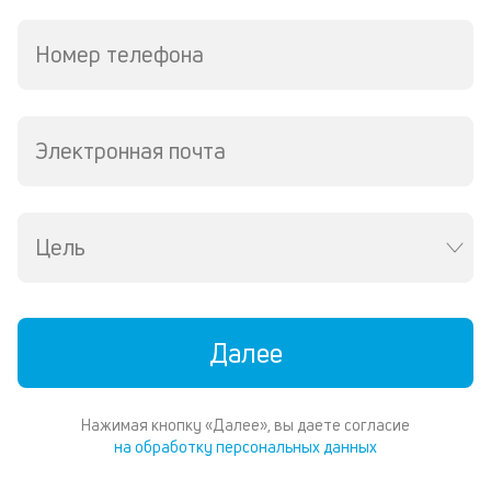
ру
М
Номер телефона
из
де
по
и
Электронная почта
со
со
от
по
ко
Цель
в
ре
К
Далее
ч
л
Нажимая кнопку «Далее», вы даете согласие
м
на обработку персональных данных
В