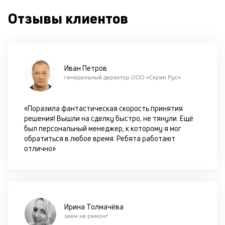
на
Отзывы клиентов
од
н
су
П
Иван Петров
м
генеральный директор ООО «Скрин Рус»
к
у
«Поразила фантастическая скорость принятия
решения! Вышли на сделку быстро, не тянули. Ещё
д
был персональный менеджер, к которому я мог
к
обратиться в любое время. Ребята работают
отлично»
к
М
ис
це
Ирина Толмачёва
по
заём на ремонт
пр