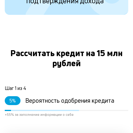
подтверждения дохода
у
в
д
н
О
н
а
Рассчитать кредит на 15 млн
п
рублей
н
л
к
Шаг
1
из
4
Вероятность одобрения кредита
5
%
Л
к
+55% за заполнение информации о себе
к