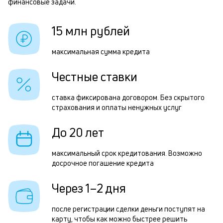
финансовые задачи.
и
р
к
15 млн рублей
к
Р
максимальная сумма кредита
о
п
Честные ставки
з
з
ставка фиксирована договором. Без скрытого
страхования и оплаты ненужных услуг
п
М
До 20 лет
п
максимальный срок кредитования. Возможно
к
досрочное погашение кредита
д
Через 1–2 дня
1
м
после регистрации сделки деньги поступят на
карту, чтобы как можно быстрее решить