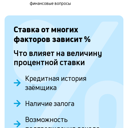
н
финансовые вопросы
к
с
Ставка от
многих
а
п
факторов зависит
%
с
Что влияет на величину
б
процентной ставки
п
в
Кредитная история
о
заёмщика
б
и
Наличие залога
о
Возможность
Д