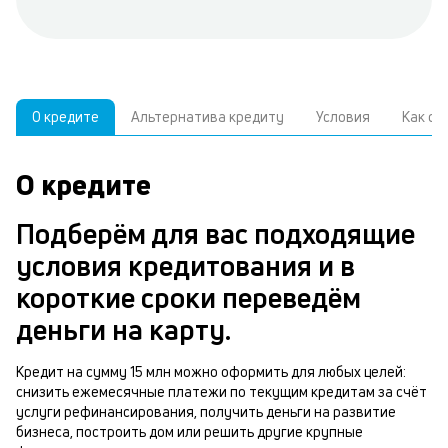
О кредите
Альтернатива кредиту
Условия
Как о
О кредите
У
С
а
р
Подберём для вас подходящие
п
з
условия кредитования и в
В
к
короткие сроки переведём
д
в
деньги на карту.
ч
б
м
Кредит на сумму 15 млн можно оформить для любых целей:
н
снизить ежемесячные платежи по текущим кредитам за счёт
п
услуги рефинансирования, получить деньги на развитие
1
б
бизнеса, построить дом или решить другие крупные