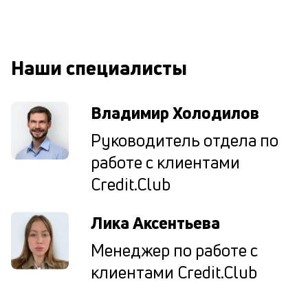
ко
ср
д
о
Наши специалисты
св
по
за
Владимир Холодилов
на
кр
Руководитель отдела по
в
Wh
работе с клиентами
Vi
ил
Credit.Club
Te
П
Лика Аксентьева
со
д
Менеджер по работе с
и
по
клиентами Credit.Club
ка
по
ш