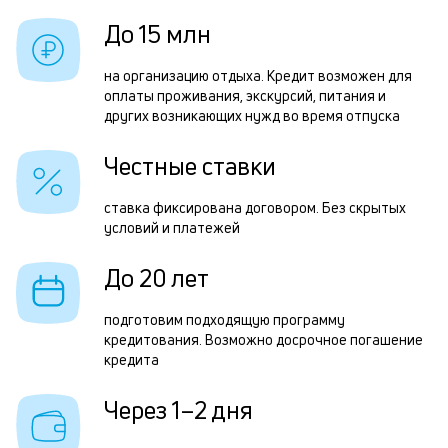
б
з
До 15 млн
и
з
к
на организацию отдыха. Кредит возможен для
п
оплаты проживания, экскурсий, питания и
к
других возникающих нужд во время отпуска
П
о
к
Честные ставки
н
ставка фиксирована договором. Без скрытых
с
условий и платежей
д
До 20 лет
1
м
подготовим подходящую программу
кредитования. Возможно досрочное погашение
б
кредита
п
Через 1–2 дня
в
о