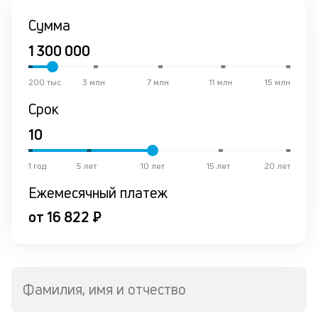
К
Сумма
ч
л
м
200 тыс
3 млн
7 млн
11 млн
15 млн
Срок
Д
о
св
по
за
1 год
5 лет
10 лет
15 лет
20 лет
на
Ежемесячный платеж
кр
в
от 16 822 ₽
Wh
Vi
ил
Te
П
Фамилия, имя и отчество
кл
со