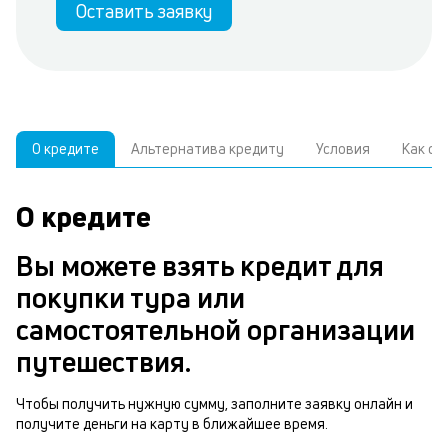
Оставить заявку
О кредите
Альтернатива кредиту
Условия
Как о
О кредите
У
С
а
р
Вы можете взять кредит для
к
з
покупки тура или
В
н
самостоятельной организации
д
о
путешествия.
ч
м
Чтобы получить нужную сумму, заполните заявку онлайн и
Р
получите деньги на карту в ближайшее время.
п
п