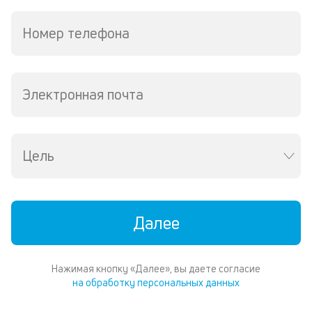
д
и
Номер телефона
по
ка
по
ш
на
Электронная почта
од
н
су
Цель
П
м
к
Далее
у
д
Нажимая кнопку «Далее», вы даете согласие
к
на обработку персональных данных
к