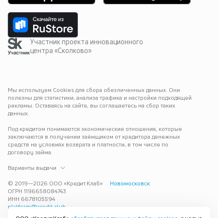
Участник проекта инновационного
центра «Сколково»
Мы используем Cookies для сбора обезличенных данных. Они 
полезны для статистики, анализа трафика и настройки подходящей 
рекламы. Оставаясь на сайте, вы соглашаетесь на сбор таких 
данных.
Под кредитом понимаются экономические отношения, которые 
заключаются в получении заёмщиком от кредитора денежных 
средств на условиях возврата и платности, в том числе по 
договору займа.
Варианты выдачи
© 2019—
2026
ООО «Кредит.Клаб»
Новомосковск
ОГРН 1196658084743
ИНН 6678105594
platform@credit.club