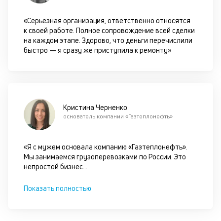
ан
м
«Серьезная организация, ответственно относятся
др
к своей работе. Полное сопровождение всей сделки
фа
на каждом этапе. Здорово, что деньги перечислили
быстро — я сразу же приступила к ремонту»
Кристина Черненко
основатель компании «Газтеплонефть»
«Я с мужем основала компанию «Газтеплонефть».
Мы занимаемся грузоперевозками по России. Это
непростой бизнес
...
Показать полностью