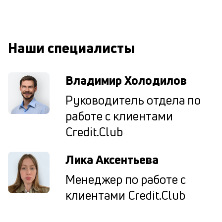
М
ис
це
по
Наши специалисты
пр
по
оп
Владимир Холодилов
ва
кр
Руководитель отдела по
П
вс
работе с клиентами
в
Credit.Club
сц
п
кр
Лика Аксентьева
в
ср
Менеджер по работе с
ч
он
клиентами Credit.Club
не
ок
в