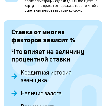
после регистрации сделки деньги поступят на
и
карту — не придётся переживать за то, чтобы
успеть организовать отдых ко сроку
о
Л
Ставка от
многих
к
факторов зависит
%
к
Что влияет на величину
и
процентной ставки
Ес
у
Кредитная история
ва
ко
заёмщика
то
б
пр
Наличие залога
эт
вр
ли