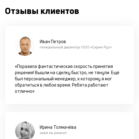
с
Отзывы клиентов
си
М
п
Иван Петров
д
генеральный директор ООО «Скрин Рус»
б
о
«Поразила фантастическая скорость принятия
решения! Вышли на сделку быстро, не тянули. Ещё
д
был персональный менеджер, к которому я мог
обратиться в любое время. Ребята работают
П
отлично»
оц
за
с
на
бл
че
Ирина Толмачёва
в
заём на ремонт
це