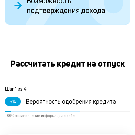
Возможность
ст
подтверждения дохода
ст
ф
пр
ра
за
О
на
по
кр
М
Рассчитать кредит на отпуск
из
де
по
и
со
Шаг
1
из
4
со
от
Вероятность одобрения кредита
5
%
по
ко
+55% за заполнение информации о себе
в
ре