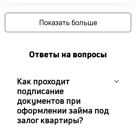
бл
че
в
це
Показать больше
ан
м
др
фа
Ответы на вопросы
Как проходит
подписание
документов при
оформлении займа под
залог квартиры?