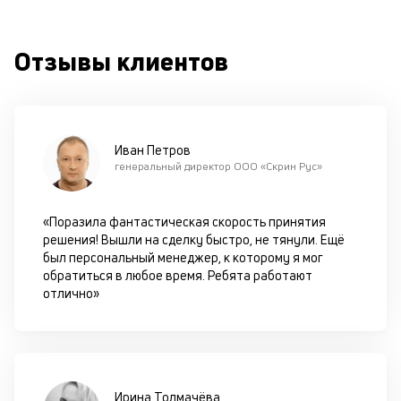
к
Отзывы клиентов
М
ис
це
по
пр
Иван Петров
по
генеральный директор ООО «Скрин Рус»
оп
ва
кр
«Поразила фантастическая скорость принятия
П
решения! Вышли на сделку быстро, не тянули. Ещё
вс
был персональный менеджер, к которому я мог
в
обратиться в любое время. Ребята работают
сц
отлично»
п
за
кл
ч
он
не
Ирина Толмачёва