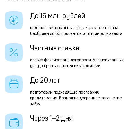
Р
б
п
До 15 млн рублей
и
з
к
з
под залог квартиры на любые цели без отказа.
к
Одобряем до 60 процентов от стоимости залога
п
о
п
Честные ставки
о
ставка фиксирована договором. Без навязанных
П
услуг, скрытых платежей и комиссий
з
До 20 лет
н
с
подготовим подходящую программу
кредитования. Возможно досрочное погашение
д
займа
1
Через 1–2 дня
м