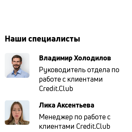
сб
до
а
т
по
ка
Наши специалисты
по
ш
на
Владимир Холодилов
од
н
Руководитель отдела по
су
работе с клиентами
П
Credit.Club
м
к
Лика Аксентьева
у
Менеджер по работе с
д
клиентами Credit.Club
к