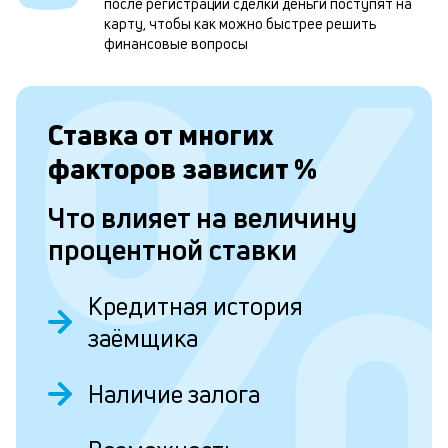
б
после регистрации сделки деньги поступят на
карту, чтобы как можно быстрее решить
п
финансовые вопросы
в
о
Ставка от
многих
и
о
факторов зависит
%
Что влияет на величину
Л
процентной ставки
к
к
Кредитная история
и
заёмщика
Ес
у
Наличие залога
ва
ко
то