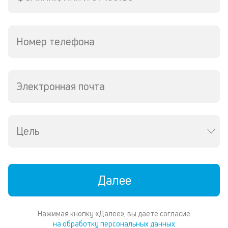
ср
д
пе
о
Номер телефона
св
по
за
на
за
Электронная почта
в
Wh
Vi
ил
Цель
Te
И
пе
ес
та
Далее
уд
кл
О
Нажимая кнопку «Далее», вы даете согласие
п
на обработку персональных данных
в