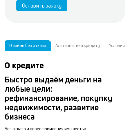
Оставить заявку
О займе без отказа
Альтернатива кредиту
Условия
О кредите
У
С
а
р
Быстро выдаём деньги на
п
з
любые цели:
В
к
рефинансирование, покупку
д
в
недвижимости, развитие
ч
б
бизнеса
м
п
Без отказа и переоформления имущества