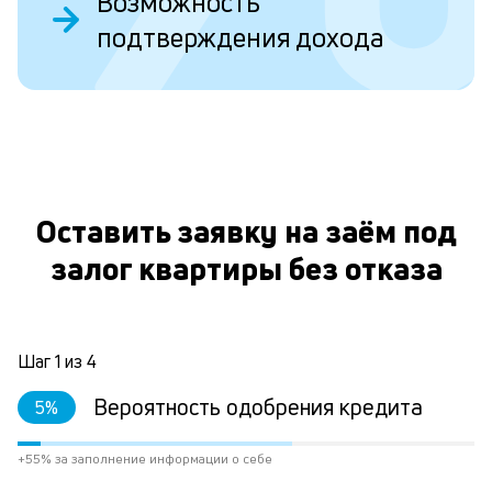
Возможность
б
подтверждения дохода
пр
эт
вр
ли
ст
ст
О
ф
пр
ра
Оставить заявку на заём под
за
залог квартиры без отказа
на
по
за
по
за
Шаг
1
из
4
не
М
Вероятность одобрения кредита
5
%
из
де
по
+55% за заполнение информации о себе
и