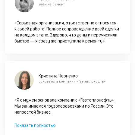
ок
заём на ремонт
в
с
си
«Серьезная организация, ответственно относятся
к своей работе. Полное сопровождение всей сделки
М
на каждом этапе. Здорово, что деньги перечислили
быстро — я сразу же приступила к ремонту»
п
д
б
о
Кристина Черненко
д
основатель компании «Газтеплонефть»
П
«Я с мужем основала компанию «Газтеплонефть».
оц
Мы занимаемся грузоперевозками по России. Это
за
непростой бизнес
...
на
за
с
Показать полностью
на