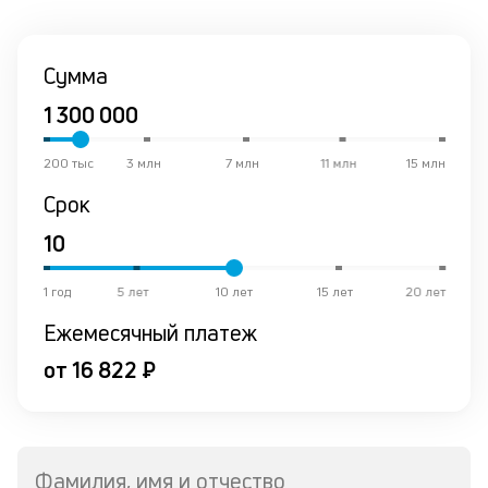
со
со
от
Сумма
по
ко
в
р
о
200 тыс
3 млн
7 млн
11 млн
15 млн
в
Срок
ср
К
к
1 год
5 лет
10 лет
15 лет
20 лет
ч
Ежемесячный платеж
л
от 16 822 ₽
м
В
ко
Фамилия, имя и отчество