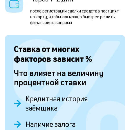
м
после регистрации сделки средства поступят
б
на карту, чтобы как можно быстрее решить
п
финансовые вопросы
в
о
Ставка от
многих
и
факторов зависит
%
о
Что влияет на величину
Л
процентной ставки
к
к
Кредитная история
и
заёмщика
Ес
Наличие залога
у