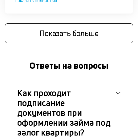
Показать полностью
че
в
це
ан
м
Показать больше
др
фа
Ответы на вопросы
Как проходит
подписание
документов при
оформлении займа под
залог квартиры?