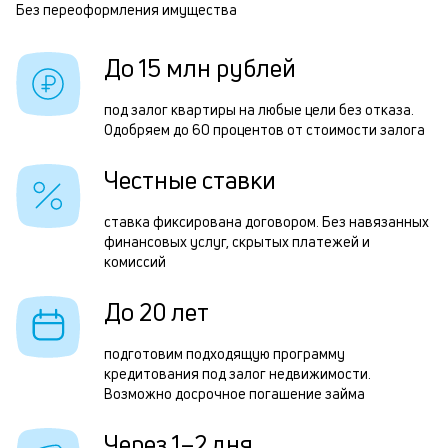
п
Без переоформления имущества
Р
б
з
До 15 млн рублей
и
п
к
п
под залог квартиры на любые цели без отказа.
к
Одобряем до 60 процентов от стоимости залога
о
о
П
Честные ставки
з
ставка фиксирована договором. Без навязанных
п
финансовых услуг, скрытых платежей и
комиссий
з
к
До 20 лет
н
подготовим подходящую программу
с
кредитования под залог недвижимости.
Возможно досрочное погашение займа
д
1
Через 1–2 дня