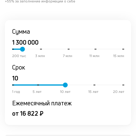
+55% за заполнение информации о себе
о
в
ср
Сумма
К
к
ч
200 тыс
3 млн
7 млн
11 млн
15 млн
л
Срок
м
В
ко
1 год
5 лет
10 лет
15 лет
20 лет
ср
Ежемесячный платеж
д
пе
от 16 822 ₽
о
св
по
за