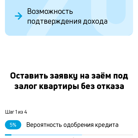
ва
ко
Возможность
то
подтверждения дохода
б
пр
эт
вр
ли
О
ст
ст
фа
М
Оставить заявку на заём под
из
де
залог квартиры без отказа
по
и
со
со
Шаг
1
из
4
от
по
Вероятность одобрения кредита
5
%
ко
в
р