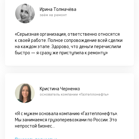
Ирина Толмачёва
М
заём на ремонт
п
д
«Серьезная организация, ответственно относятся
б
к своей работе. Полное сопровождение всей сделки
на каждом этапе. Здорово, что деньги перечислили
о
быстро — я сразу же приступила к ремонту»
д
П
оц
за
Кристина Черненко
на
основатель компании «Газтеплонефть»
за
по
за
«Я с мужем основала компанию «Газтеплонефть».
н
Мы занимаемся грузоперевозками по России. Это
с
непростой бизнес
...
на
бл