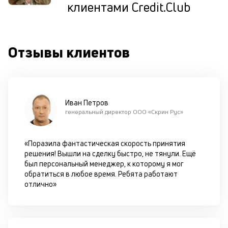
клиентами Credit.Club
ис
це
по
пр
Отзывы клиентов
по
оп
ва
кр
П
вс
Иван Петров
в
генеральный директор ООО «Скрин Рус»
сц
п
за
«Поразила фантастическая скорость принятия
кл
решения! Вышли на сделку быстро, не тянули. Ещё
ч
был персональный менеджер, к которому я мог
он
обратиться в любое время. Ребята работают
не
отлично»
ок
в
с
си