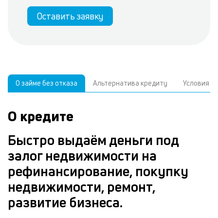
Оставить заявку
О займе без отказа
Альтернатива кредиту
Условия
О кредите
У
С
а
р
Быстро выдаём деньги под
п
з
залог недвижимости на
В
к
рефинансирование, покупку
д
в
недвижимости, ремонт,
ч
б
развитие бизнеса.
м