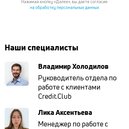
Нажимая кнопку «Далее», вы даете согласие
по
на обработку персональных данных
ка
по
ш
на
од
н
Наши специалисты
су
П
Владимир Холодилов
м
Руководитель отдела по
к
работе с клиентами
у
Credit.Club
д
к
Лика Аксентьева
к
Менеджер по работе с
М