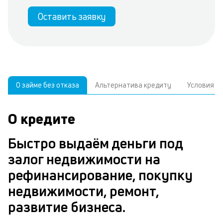
Оставить заявку
О займе без отказа
Альтернатива кредиту
Условия
О кредите
У
С
а
р
Быстро выдаём деньги под
п
з
залог недвижимости на
В
к
рефинансирование, покупку
д
в
недвижимости, ремонт,
ч
б
развитие бизнеса.
м