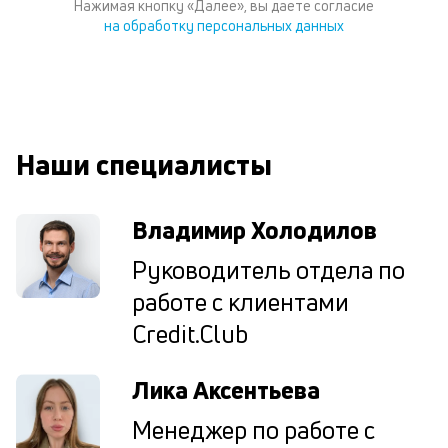
Нажимая кнопку «Далее», вы даете согласие
по
на обработку персональных данных
ка
по
ш
на
од
н
Наши специалисты
су
П
Владимир Холодилов
м
Руководитель отдела по
к
работе с клиентами
у
Credit.Club
д
к
Лика Аксентьева
к
Менеджер по работе с
М