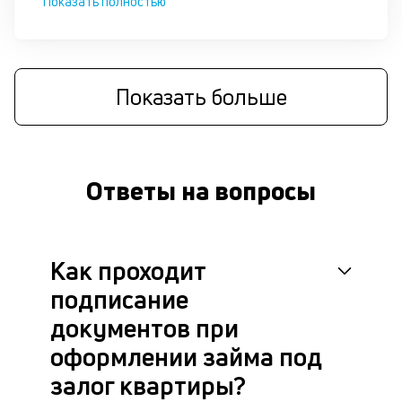
Показать полностью
че
в
це
ан
м
Показать больше
др
фа
Ответы на вопросы
Как проходит
подписание
документов при
оформлении займа под
залог квартиры?