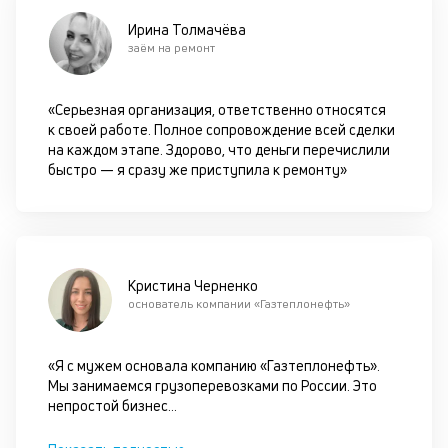
Ирина Толмачёва
М
заём на ремонт
п
д
«Серьезная организация, ответственно относятся
б
к своей работе. Полное сопровождение всей сделки
на каждом этапе. Здорово, что деньги перечислили
о
быстро — я сразу же приступила к ремонту»
д
П
оц
за
Кристина Черненко
на
основатель компании «Газтеплонефть»
за
по
за
«Я с мужем основала компанию «Газтеплонефть».
н
Мы занимаемся грузоперевозками по России. Это
с
непростой бизнес
...
на
бл