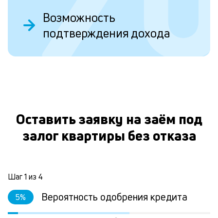
ва
ко
Возможность
то
подтверждения дохода
б
пр
эт
вр
ли
О
ст
ст
фа
М
Оставить заявку на заём под
из
де
залог квартиры без отказа
по
и
со
со
Шаг
1
из
4
от
по
Вероятность одобрения кредита
5
%
ко
в
р