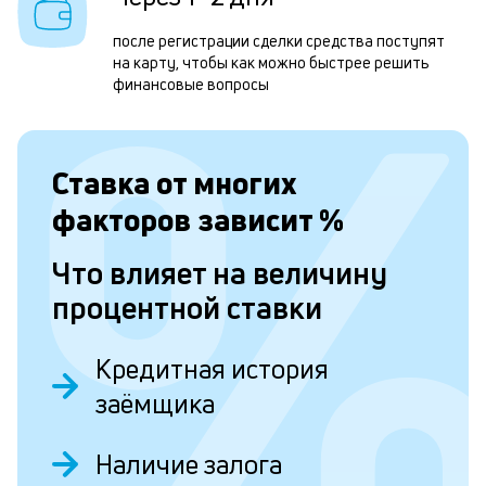
м
после регистрации сделки средства поступят
б
на карту, чтобы как можно быстрее решить
п
финансовые вопросы
в
о
Ставка от
многих
и
факторов зависит
%
о
Что влияет на величину
Л
процентной ставки
к
к
Кредитная история
и
заёмщика
Ес
Наличие залога
у