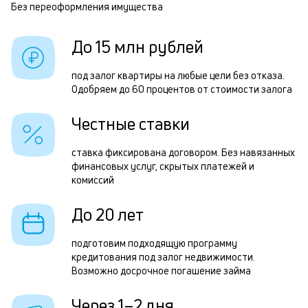
п
Без переоформления имущества
Р
б
з
До 15 млн рублей
и
п
к
п
под залог квартиры на любые цели без отказа.
к
Одобряем до 60 процентов от стоимости залога
о
о
П
Честные ставки
з
ставка фиксирована договором. Без навязанных
п
финансовых услуг, скрытых платежей и
комиссий
з
к
До 20 лет
н
подготовим подходящую программу
с
кредитования под залог недвижимости.
Возможно досрочное погашение займа
д
1
Через 1–2 дня