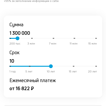
+55% за заполнение информации о себе
о
в
ср
Сумма
К
к
ч
200 тыс
3 млн
7 млн
11 млн
15 млн
л
Срок
м
В
ко
1 год
5 лет
10 лет
15 лет
20 лет
ср
Ежемесячный платеж
д
пе
от 16 822 ₽
о
св
по
за