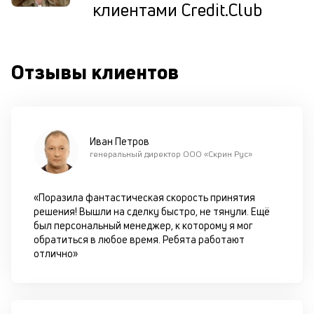
клиентами Credit.Club
ис
це
по
пр
Отзывы клиентов
по
оп
ва
кр
П
вс
Иван Петров
в
генеральный директор ООО «Скрин Рус»
сц
п
за
«Поразила фантастическая скорость принятия
кл
решения! Вышли на сделку быстро, не тянули. Ещё
ч
был персональный менеджер, к которому я мог
он
обратиться в любое время. Ребята работают
не
отлично»
ок
в
с
си