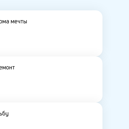
дома мечты
ремонт
ьбу