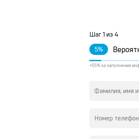
Шаг
1
из
4
Вероят
5
%
+55% за заполнение ин
Фамилия, имя и
Номер телефон