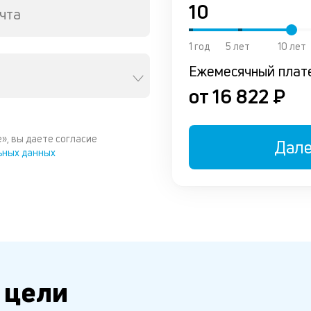
чта
1 год
5 лет
10 лет
Ежемесячный плат
от 16 822 ₽
», вы даете согласие
Дал
ьных данных
 цели