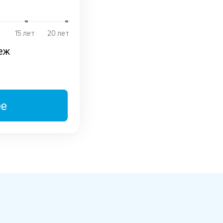
15 лет
20 лет
еж
ее