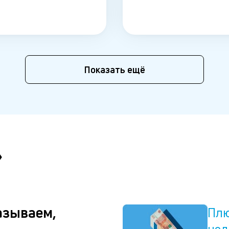
Показать ещё
»
азываем,
Плю