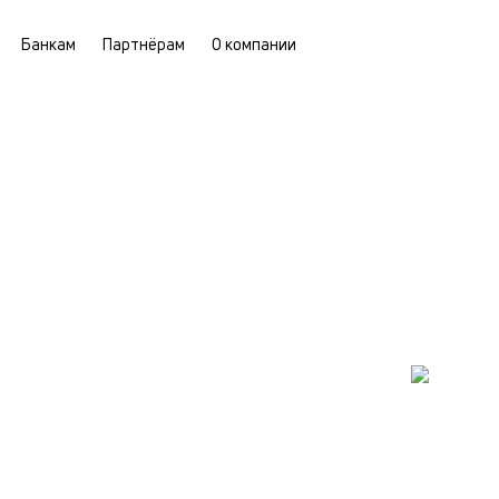
Банкам
Партнёрам
О компании
алог квартиры
и в Ногинске
сий