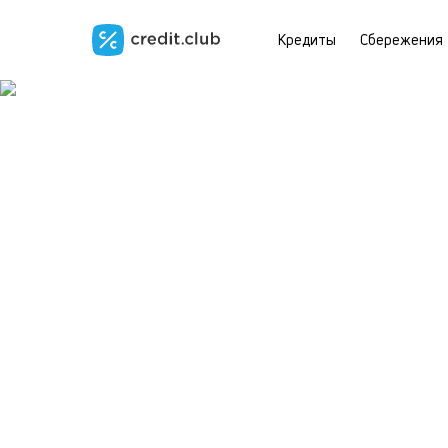
Кредиты
Сбережения
Кредит под з
на любые цел
Без страховок и скрытых комис
Любая кредитная история
Быстрое решение