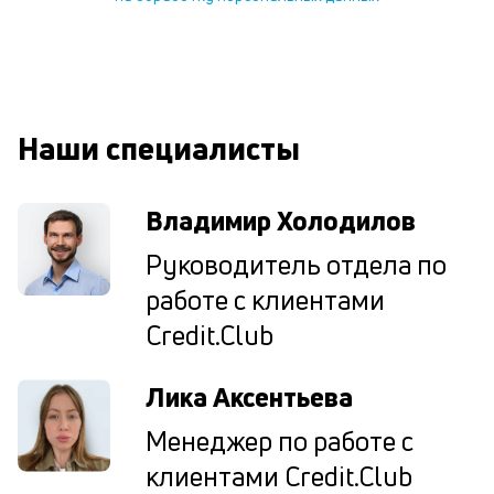
В
ко
ср
д
о
Наши специалисты
св
по
за
Владимир Холодилов
на
кр
Руководитель отдела по
в
Wh
работе с клиентами
Vi
ил
Credit.Club
Te
П
Лика Аксентьева
со
д
Менеджер по работе с
и
по
клиентами Credit.Club
ка