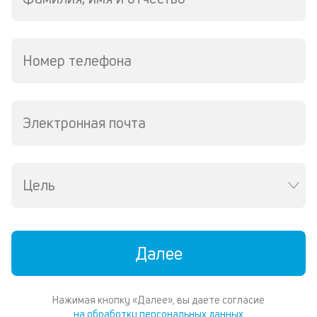
р
1
ру
М
Номер телефона
из
де
по
и
Электронная почта
со
со
от
по
ко
Цель
в
ре
К
Далее
ч
л
Нажимая кнопку «Далее», вы даете согласие
м
на обработку персональных данных