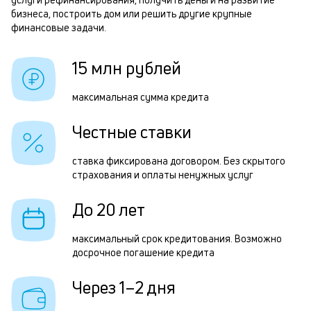
1
б
бизнеса, построить дом или решить другие крупные
финансовые задачи.
и
р
к
15 млн рублей
к
Р
максимальная сумма кредита
о
п
Честные ставки
з
з
ставка фиксирована договором. Без скрытого
страхования и оплаты ненужных услуг
п
М
До 20 лет
п
максимальный срок кредитования. Возможно
к
досрочное погашение кредита
д
Через 1–2 дня
1