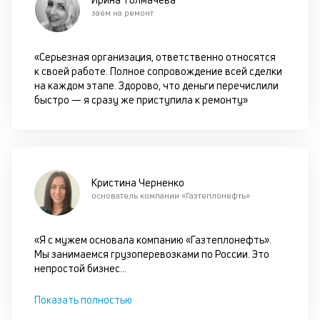
по
заём на ремонт
пр
по
оп
«Серьезная организация, ответственно относятся
ва
к своей работе. Полное сопровождение всей сделки
кр
на каждом этапе. Здорово, что деньги перечислили
по
быстро — я сразу же приступила к ремонту»
че
ст
П
вс
в
сц
Кристина Черненко
п
основатель компании «Газтеплонефть»
кр
за
ч
«Я с мужем основала компанию «Газтеплонефть».
он
Мы занимаемся грузоперевозками по России. Это
не
непростой бизнес
...
ок
в
Показать полностью
с
си