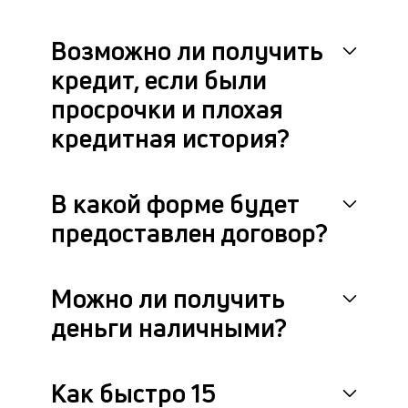
че
в
Возможно ли получить
це
ан
кредит, если были
м
просрочки и плохая
др
фа
кредитная история?
В какой форме будет
предоставлен договор?
Можно ли получить
деньги наличными?
Как быстро 15