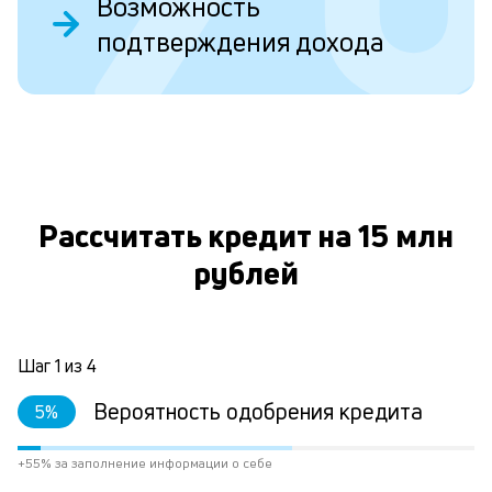
Возможность
Д
подтверждения дохода
у
в
д
н
О
н
а
Рассчитать кредит на 15 млн
п
рублей
н
л
к
Шаг
1
из
4
Вероятность одобрения кредита
5
%
Л
к
+55% за заполнение информации о себе