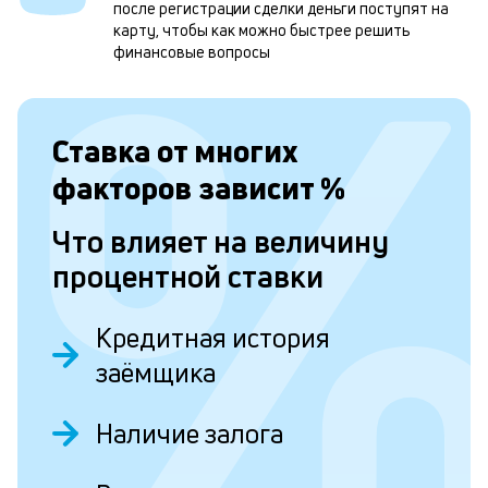
м
после регистрации сделки деньги поступят на
карту, чтобы как можно быстрее решить
н
финансовые вопросы
к
с
Ставка от
многих
а
п
факторов зависит
%
с
Что влияет на величину
б
процентной ставки
п
в
Кредитная история
о
заёмщика
б
и
Наличие залога
о