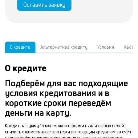
Оставить заявку
О кредите
Альтернатива кредиту
Условия
Как о
О кредите
У
С
а
р
Подберём для вас подходящие
п
з
условия кредитования и в
В
к
короткие сроки переведём
д
в
деньги на карту.
ч
б
м
Кредит на сумму 15 млн можно оформить для любых целей:
н
снизить ежемесячные платежи по текущим кредитам за счёт
п
услуги рефинансирования, получить деньги на развитие