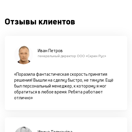
по
ш
на
Отзывы клиентов
од
н
су
П
Иван Петров
м
генеральный директор ООО «Скрин Рус»
к
у
«Поразила фантастическая скорость принятия
решения! Вышли на сделку быстро, не тянули. Ещё
д
был персональный менеджер, к которому я мог
к
обратиться в любое время. Ребята работают
отлично»
к
М
ис
це
Ирина Толмачёва