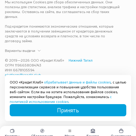
Мы используем Cookies для сбора обезличенных данных. Они 
полезны для статистики, анализа трафика и настройки подходящей 
рекламы. Оставаясь на сайте, вы соглашаетесь на сбор таких 
данных.
Под кредитом понимаются экономические отношения, которые 
заключаются в получении заёмщиком от кредитора денежных 
средств на условиях возврата и платности, в том числе по 
договору займа.
Варианты выдачи
© 2019—
2026
ООО «Кредит.Клаб»
Нижний Тагил
ОГРН 1196658084743
ИНН 6678105594
platform@credit.club
ООО «Кредит.Клаб»
обрабатывает данные и файлы cookies
, с целью
Кредит под залог недвижимости в Нижнем Тагиле до 15 млн рублей 
персонализации сервисов и повышения удобства пользования
— срочно и без лишних справок. Получите деньги под залог 
веб-сайтом. Если вы не хотите использования файлов cookies,
квартиры с плохой кредитной историей с одобрением за 30 минут. 
измените настройки браузера. Пожалуйста, ознакомьтесь
с
Рассмотрим заявку и предложим наиболее подходящие условия 
политикой использования cookies
.
под ваши возможности.
Принять
Карта сайта
Кредиты
Сбережения
Меню
Банкам
О компании