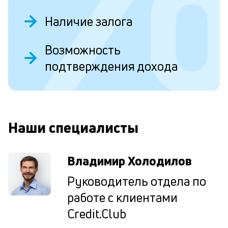
эт
вр
Наличие залога
ли
ст
ст
Возможность
ф
подтверждения дохода
пр
ра
О
за
на
по
кр
Наши специалисты
М
из
де
по
Владимир Холодилов
и
со
Руководитель отдела по
со
работе с клиентами
от
по
Credit.Club
ко
в