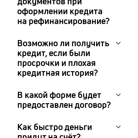
документов при
в
с
оформлении кредита
си
на рефинансирование?
М
п
Возможно ли получить
д
кредит, если были
б
просрочки и плохая
о
кредитная история?
д
П
В какой форме будет
оц
предоставлен договор?
за
с
на
бл
Как быстро деньги
че
придут на счёт?
в