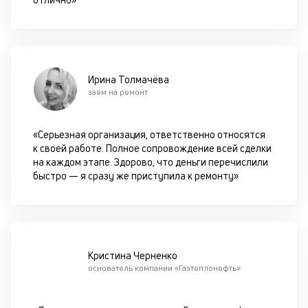
со
д
и
по
ка
Ирина Толмачёва
по
заём на ремонт
ш
на
од
«Серьезная организация, ответственно относятся
н
к своей работе. Полное сопровождение всей сделки
су
на каждом этапе. Здорово, что деньги перечислили
быстро — я сразу же приступила к ремонту»
П
м
к
у
Кристина Черненко
д
основатель компании «Газтеплонефть»
к