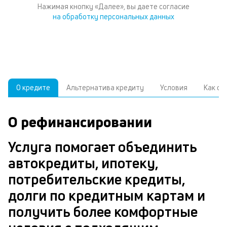
Нажимая кнопку «Далее», вы даете согласие
на обработку персональных данных
О кредите
Альтернатива кредиту
Условия
Как о
О рефинансировании
У
С
а
р
Услуга помогает объединить
н
з
автокредиты, ипотеку,
В
потребительские кредиты,
д
долги по кредитным картам и
ч
Р
получить более комфортные
м
п