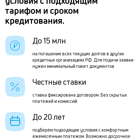
условия с подходящим
п
з
тарифом и сроком
б
з
кредитования.
и
п
к
П
До 15 млн
к
д
о
1
на погашение всех текущих долгов в других
кредитных организациях РФ. Для подачи заявки
м
нужен минимальный пакет документов
ч
Честные ставки
р
д
ставка фиксирована договором. Без скрытых
платежей и комиссий
к
б
До 20 лет
с
подберём подходящие условия с комфортным
с
ежемесячным платежом. Возможно досрочное