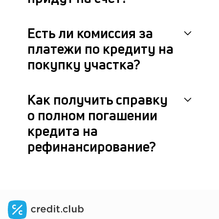
це
ан
м
Есть ли комиссия за
др
ф
платежи по кредиту на
покупку участка?
Как получить справку
о полном погашении
кредита на
рефинансирование?