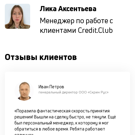
ре
Лика Аксентьева
Менеджер по работе с
К
клиентами Credit.Club
ч
л
м
Отзывы клиентов
Д
о
св
по
за
Иван Петров
на
генеральный директор ООО «Скрин Рус»
кр
в
Wh
«Поразила фантастическая скорость принятия
Vi
решения! Вышли на сделку быстро, не тянули. Ещё
ил
был персональный менеджер, к которому я мог
Te
обратиться в любое время. Ребята работают
П
отлично»