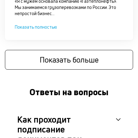
«Я с мужем основала компанию «Газтеплонефть».
к
Мы занимаемся грузоперевозками по России. Это
непростой бизнес
...
М
ис
Показать полностью
це
по
пр
по
оп
Показать больше
ва
кр
П
вс
в
Ответы на вопросы
сц
п
кр
за
ч
Как проходит
он
подписание
не
ок