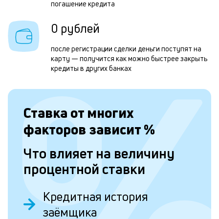
погашение кредита
н
в
0 рублей
и
после регистрации сделки деньги поступят на
д
карту — получится как можно быстрее закрыть
кредиты в других банках
Л
к
Ставка от
многих
к
факторов зависит
%
и
Что влияет на величину
Ес
у
процентной ставки
ва
ко
то
Кредитная история
б
заёмщика
пр