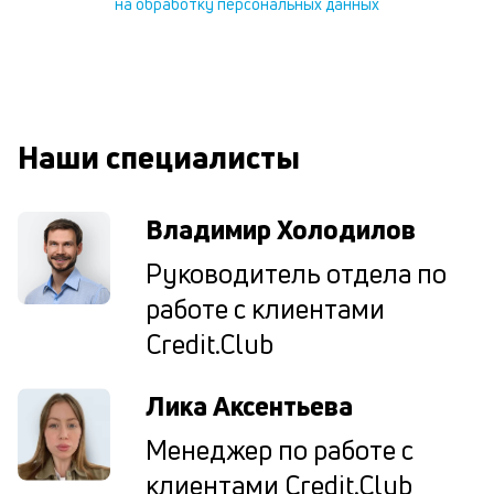
на обработку персональных данных
В
ко
ср
д
о
св
Наши специалисты
по
за
на
Владимир Холодилов
кр
в
Руководитель отдела по
Wh
Vi
работе с клиентами
ил
Te
Credit.Club
П
со
Лика Аксентьева
д
и
Менеджер по работе с
по
ка
клиентами Credit.Club
по