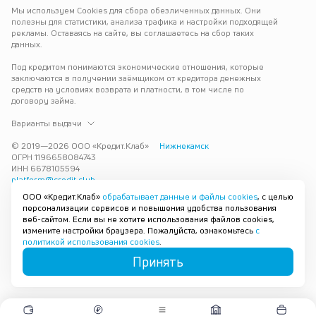
Мы используем Cookies для сбора обезличенных данных. Они 
полезны для статистики, анализа трафика и настройки подходящей 
рекламы. Оставаясь на сайте, вы соглашаетесь на сбор таких 
данных.
Под кредитом понимаются экономические отношения, которые 
заключаются в получении заёмщиком от кредитора денежных 
средств на условиях возврата и платности, в том числе по 
договору займа.
Варианты выдачи
© 2019—
2026
ООО «Кредит.Клаб»
Нижнекамск
ОГРН 1196658084743
ИНН 6678105594
platform@credit.club
ООО «Кредит.Клаб»
обрабатывает данные и файлы cookies
, с целью
Кредит под залог недвижимости в Нижнекамске до 15 млн рублей 
персонализации сервисов и повышения удобства пользования
— срочно и без лишних справок. Получите деньги под залог 
веб-сайтом. Если вы не хотите использования файлов cookies,
квартиры с плохой кредитной историей с одобрением за 30 минут. 
измените настройки браузера. Пожалуйста, ознакомьтесь
с
Рассмотрим заявку и предложим наиболее подходящие условия 
политикой использования cookies
.
под ваши возможности.
Принять
Карта сайта