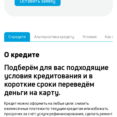
Оставить заявку
О кредите
Альтернатива кредиту
Условия
Как о
О кредите
У
С
а
р
Подберём для вас подходящие
п
з
условия кредитования и в
В
к
короткие сроки переведём
д
в
деньги на карту.
ч
б
м
Кредит можно оформить на любые цели: снизить
н
ежемесячные платежи по текущим кредитам или избежать
п
просрочек за счёт услуги рефинансирования, сделать ремонт