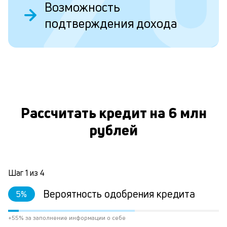
Возможность
у
подтверждения дохода
в
д
н
О
н
а
Рассчитать кредит на 6 млн
п
н
рублей
л
к
Шаг
1
из
4
Л
Вероятность одобрения кредита
5
%
к
+55% за заполнение информации о себе
к