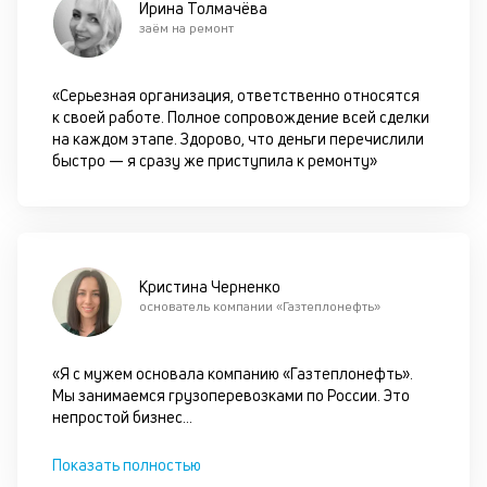
Ирина Толмачёва
пр
заём на ремонт
по
оп
ва
«Серьезная организация, ответственно относятся
кр
к своей работе. Полное сопровождение всей сделки
по
на каждом этапе. Здорово, что деньги перечислили
че
быстро — я сразу же приступила к ремонту»
ст
П
вс
в
сц
п
Кристина Черненко
кр
основатель компании «Газтеплонефть»
за
ч
он
«Я с мужем основала компанию «Газтеплонефть».
не
Мы занимаемся грузоперевозками по России. Это
ок
непростой бизнес
...
в
с
Показать полностью
си