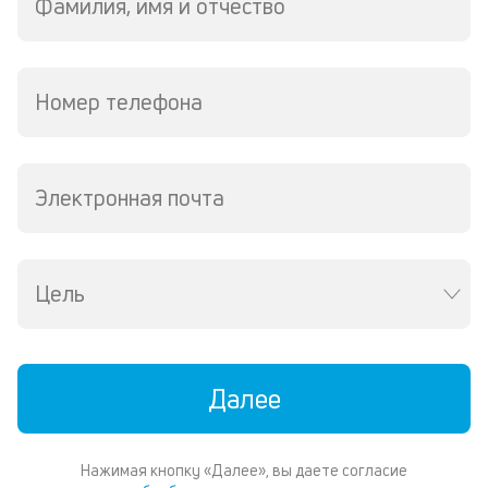
Фамилия, имя и отчество
р
6
ру
М
из
Номер телефона
де
по
и
со
Электронная почта
со
от
по
ко
в
Цель
ре
К
ч
Далее
л
м
Нажимая кнопку «Далее», вы даете согласие