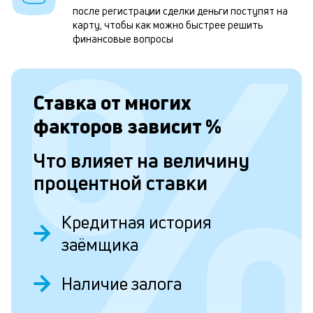
после регистрации сделки деньги поступят на
н
карту, чтобы как можно быстрее решить
к
финансовые вопросы
с
а
Ставка от
многих
п
факторов зависит
%
с
б
Что влияет на величину
п
процентной ставки
в
о
Кредитная история
б
заёмщика
и
Наличие залога
о
Д