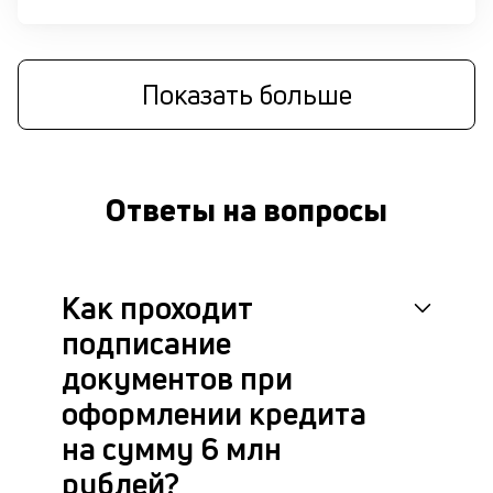
М
п
Показать больше
д
б
о
Ответы на вопросы
д
П
оц
Как проходит
за
с
подписание
на
бл
документов при
че
оформлении кредита
в
це
на сумму 6 млн
ан
рублей?
м