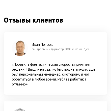
ш
на
од
Отзывы клиентов
н
су
П
м
Иван Петров
генеральный директор ООО «Скрин Рус»
к
у
«Поразила фантастическая скорость принятия
д
решения! Вышли на сделку быстро, не тянули. Ещё
к
был персональный менеджер, к которому я мог
обратиться в любое время. Ребята работают
к
отлично»
М
ис
це
по