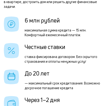
б
в квартире, достроить дом или решить другие финансовые
задачи.
и
р
к
6 млн рублей
к
Р
максимальная сумма кредита — 15 млн.
о
Комфортный ежемесячный платёж
п
з
Честные ставки
з
ставка фиксирована договором. Без скрытого
п
страхования и оплаты ненужных услуг
М
До 20 лет
п
к
— максимальный срок кредитования. Возможно
досрочное погашение кредита
д
1
Через 1–2 дня
м