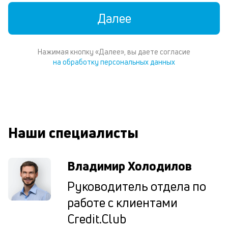
уд
Далее
кл
Ес
н
по
Нажимая кнопку «Далее», вы даете согласие
пе
на обработку персональных данных
м
п
со
д
и
по
Наши специалисты
ка
по
ш
Владимир Холодилов
на
од
Руководитель отдела по
н
су
работе с клиентами
Credit.Club
П