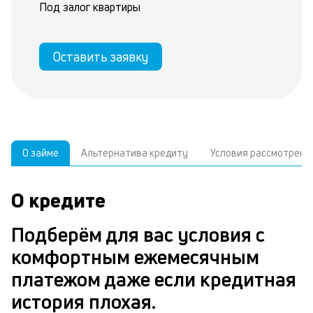
Под залог квартиры
Оставить заявку
О займе
Альтернатива кредиту
Условия рассмотрени
О кредите
У
С
а
р
Подберём для вас условия с
п
з
комфортным ежемесячным
В
к
платежом даже если кредитная
д
в
история плохая.
ч