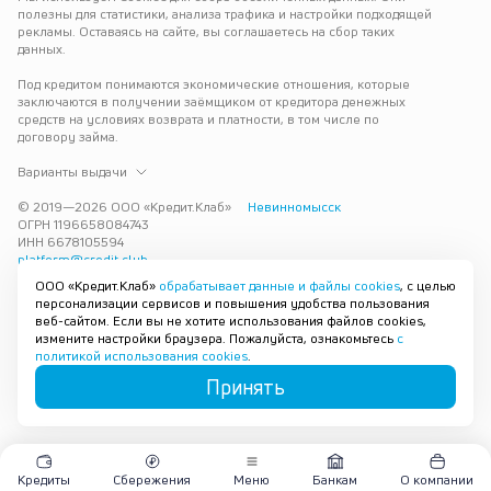
полезны для статистики, анализа трафика и настройки подходящей 
рекламы. Оставаясь на сайте, вы соглашаетесь на сбор таких 
данных.
Под кредитом понимаются экономические отношения, которые 
заключаются в получении заёмщиком от кредитора денежных 
средств на условиях возврата и платности, в том числе по 
договору займа.
Варианты выдачи
© 2019—
2026
ООО «Кредит.Клаб»
Невинномысск
ОГРН 1196658084743
ИНН 6678105594
platform@credit.club
ООО «Кредит.Клаб»
обрабатывает данные и файлы cookies
, с целью
Кредит под залог недвижимости в Невинномысске до 15 млн 
персонализации сервисов и повышения удобства пользования
рублей — срочно и без лишних справок. Получите деньги под 
веб-сайтом. Если вы не хотите использования файлов cookies,
залог квартиры с плохой кредитной историей с одобрением за 30 
измените настройки браузера. Пожалуйста, ознакомьтесь
с
минут. Рассмотрим заявку и предложим наиболее подходящие 
политикой использования cookies
.
условия под ваши возможности.
Принять
Карта сайта
Кредиты
Сбережения
Меню
Банкам
О компании