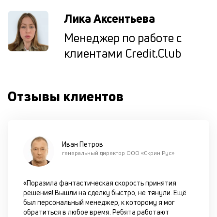
м
Лика Аксентьева
к
Менеджер по работе с
у
клиентами Credit.Club
д
к
к
Отзывы клиентов
М
ис
це
по
пр
Иван Петров
по
генеральный директор ООО «Скрин Рус»
оп
ва
кр
«Поразила фантастическая скорость принятия
П
решения! Вышли на сделку быстро, не тянули. Ещё
вс
был персональный менеджер, к которому я мог
в
обратиться в любое время. Ребята работают