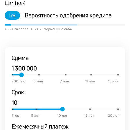
Шаг
1
из
4
на
по
Вероятность одобрения кредита
5
%
за
М
из
+55% за заполнение информации о себе
де
по
и
со
Сумма
со
от
по
ко
в
200 тыс
3 млн
7 млн
11 млн
15 млн
р
Срок
о
в
де
1 год
5 лет
10 лет
15 лет
20 лет
К
Ежемесячный платеж
к