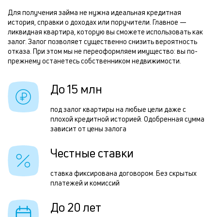
б
м
Для получения займа не нужна идеальная кредитная
история, справки о доходах или поручители. Главное —
п
Р
ликвидная квартира, которую вы сможете использовать как
б
залог. Залог позволяет существенно снизить вероятность
п
отказа. При этом мы не переоформляем имущество: вы по-
и
з
прежнему останетесь собственником недвижимости.
к
з
к
До 15 млн
п
о
п
под залог квартиры на любые цели даже с
плохой кредитной историей. Одобренная сумма
о
зависит от цены залога
П
Честные ставки
з
п
ставка фиксирована договором. Без скрытых
платежей и комиссий
з
н
До 20 лет