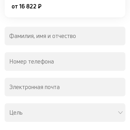
ч
от 16 822 ₽
л
м
Фамилия, имя и отчество
В
ко
в
д
Номер телефона
о
св
по
за
в
Электронная почта
Wh
Vi
ил
Te
Цель
И
пе
ес
та