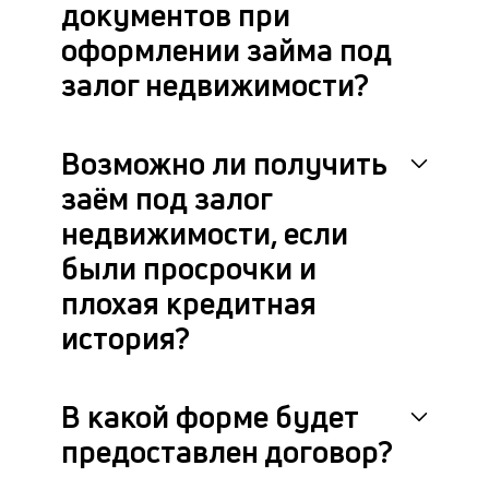
документов при
Эт
оформлении займа под
с
ве
залог недвижимости?
от
по
за
Возможно ли получить
заём под залог
недвижимости, если
были просрочки и
плохая кредитная
история?
В какой форме будет
предоставлен договор?