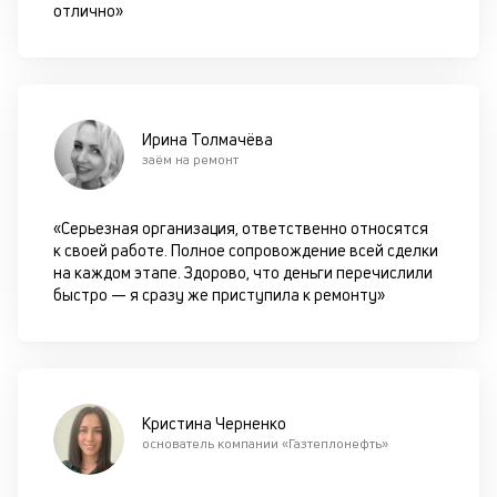
сц
отлично»
п
за
кл
ч
он
Ирина Толмачёва
не
заём на ремонт
ок
в
с
«Серьезная организация, ответственно относятся
си
к своей работе. Полное сопровождение всей сделки
на каждом этапе. Здорово, что деньги перечислили
М
быстро — я сразу же приступила к ремонту»
п
д
б
б
Кристина Черненко
основатель компании «Газтеплонефть»
о