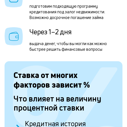
н
подготовим подходящую программу
с
кредитования под залог недвижимости.
д
Возможно досрочное погашение займа
1
Через 1–2 дня
м
выдача денег, чтобы вы могли как можно
б
быстрее решить финансовые вопросы
п
в
о
Ставка от
многих
с
факторов зависит
%
о
Что влияет на величину
д
процентной ставки
и
п
Кредитная история