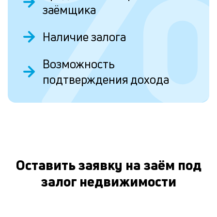
заёмщика
Л
к
Наличие залога
п
к
Возможность
и
подтверждения дохода
О
Пл
кр
ис
и
пр
вр
ли
Оставить заявку на заём под
ст
ст
залог недвижимости
ф
пр
ра
за