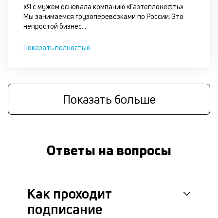
д
«Я с мужем основала компанию «Газтеплонефть».
и
Мы занимаемся грузоперевозками по России. Это
непростой бизнес
...
с
Показать полностью
П
оц
за
на
за
Показать больше
по
за
н
с
на
Ответы на вопросы
бл
че
в
це
ан
Как проходит
м
подписание
др
фа