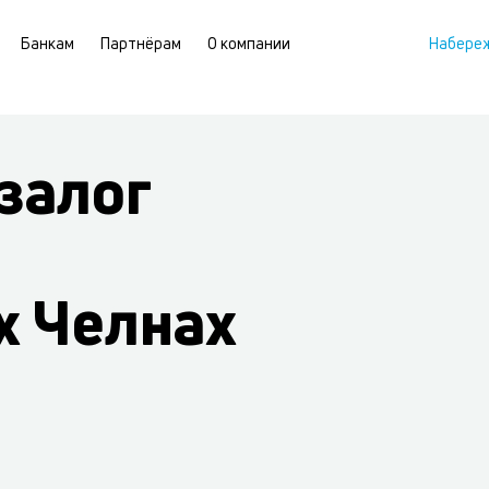
Банкам
Партнёрам
О компании
Набере
залог
 Челнах