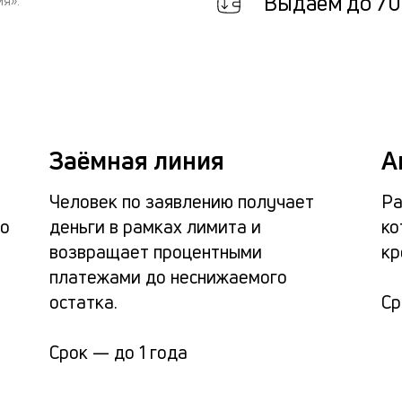
Выдаем до 70
я».
Заёмная линия
А
Человек по заявлению получает
Ра
ло
деньги в рамках лимита и
ко
возвращает процентными
кр
платежами до неснижаемого
остатка.
С
Срок —
до 1 года