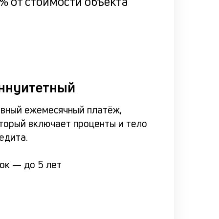
% от стоимости объекта
ннуитетный
вный ежемесячный платёж,
торый включает проценты и тело
едита.
рок —
до 5 лет