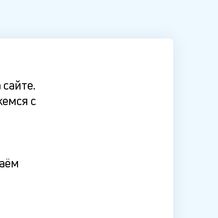
 сайте.
жемся с
даём