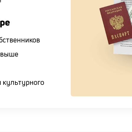
м
ире
бственников
и выше
 культурного