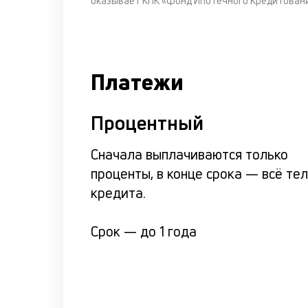
оказывает КПК «Фонд Ипотечного Кредитовани
Платежи
Процентный
Сначала выплачиваются только
проценты, в конце срока — всё те
кредита.
Срок —
до 1 года