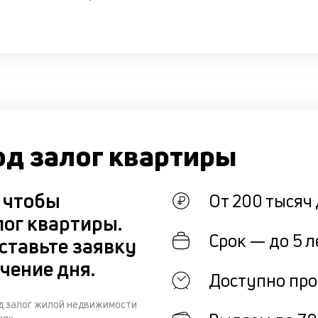
од залог квартиры
, чтобы
От 200 тысяч 
лог квартиры.
Срок — до 5 л
ставьте заявку
чение дня.
Доступно про
од залог жилой недвижимости