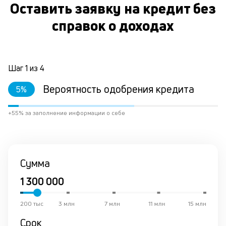
Оставить заявку на кредит без
ст
ф
справок о доходах
пр
ра
за
на
по
Шаг
1
из
4
за
по
Вероятность одобрения кредита
5
%
за
не
+55% за заполнение информации о себе
М
из
де
по
и
Сумма
со
со
от
по
200 тыс
3 млн
7 млн
11 млн
15 млн
ко
в
Срок