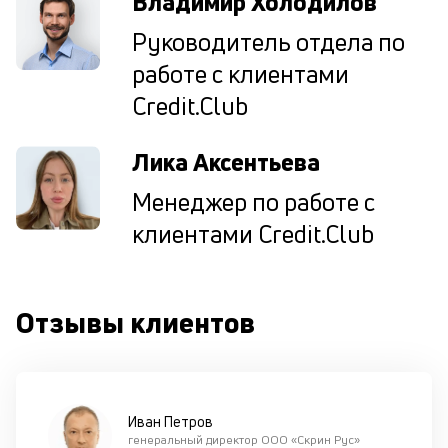
Владимир Холодилов
ш
на
Руководитель отдела по
од
работе с клиентами
н
су
Credit.Club
П
Лика Аксентьева
м
Менеджер по работе с
к
клиентами Credit.Club
у
д
к
Отзывы клиентов
к
М
ис
це
Иван Петров
по
генеральный директор ООО «Скрин Рус»