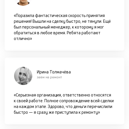
пр
по
оп
«Поразила фантастическая скорость принятия
ва
решения! Вышли на сделку быстро, не тянули. Ещё
кр
был персональный менеджер, к которому я мог
П
обратиться в любое время. Ребята работают
вс
отлично»
в
сц
п
за
кл
ч
Ирина Толмачёва
он
заём на ремонт
не
ок
в
«Серьезная организация, ответственно относятся
с
к своей работе. Полное сопровождение всей сделки
си
на каждом этапе. Здорово, что деньги перечислили
быстро — я сразу же приступила к ремонту»
М
п