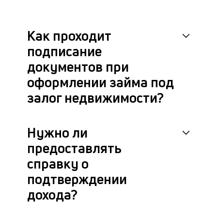
бл
че
в
Как проходит
це
ан
подписание
м
документов при
др
фа
оформлении займа под
залог недвижимости?
Нужно ли
предоставлять
справку о
подтверждении
дохода?