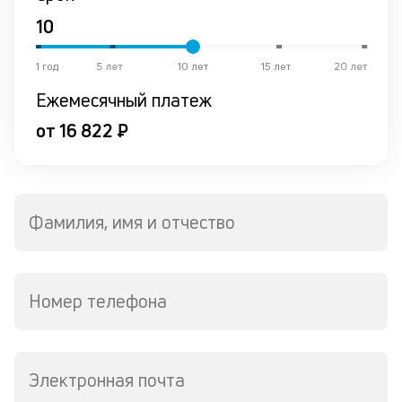
р
о
в
де
1 год
5 лет
10 лет
15 лет
20 лет
Ежемесячный платеж
К
к
от 16 822 ₽
ч
л
м
Фамилия, имя и отчество
В
ко
в
Номер телефона
д
о
св
по
Электронная почта
за
в