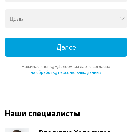
Wh
Vi
ил
Цель
Te
И
пе
ес
Далее
та
уд
кл
Ес
Нажимая кнопку «Далее», вы даете согласие
н
на обработку персональных данных
по
пе
м
п
со
д
Наши специалисты
и
по
ка
по