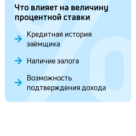
п
Что влияет на величину
процентной ставки
Л
к
Кредитная история
п
заёмщика
к
и
Наличие залога
О
Ес
Возможность
у
ва
подтверждения дохода
ко
то
б
пр
эт
вр
ли
ст