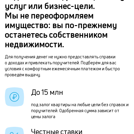
в
услуг или бизнес-цели.
ч
б
Мы не переоформляем
м
имущество: вы по-прежнему
п
Р
останетесь собственником
б
п
недвижимости.
и
з
к
Для получения денег не нужно предоставлять справки
з
о доходах и привлекать поручителей. Подберём для вас
к
п
условия с комфортным ежемесячным платежом и быстро
о
проведём выдачу.
п
о
До 15 млн
П
под залог квартиры на любые цели без справок и
з
поручителей. Одобренная сумма зависит от
п
цены залога
з
Честные ставки