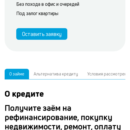
Без похода в офис и очередей
Под залог квартиры
Оставить заявку
О займе
Альтернатива кредиту
Условия рассмотрени
О кредите
У
С
а
р
Получите заём на
п
з
рефинансирование, покупку
В
к
недвижимости, ремонт, оплату
д