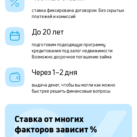
н
н
ставка фиксирована договором. Без скрытых
платежей и комиссий
с
д
До 20 лет
1
подготовим подходящую программу
м
кредитования под залог недвижимости.
Возможно досрочное погашение займа
б
п
Через 1–2 дня
в
выдача денег, чтобы вы могли как можно
о
быстрее решить финансовые вопросы
с
о
Ставка от
многих
д
факторов зависит
%
и