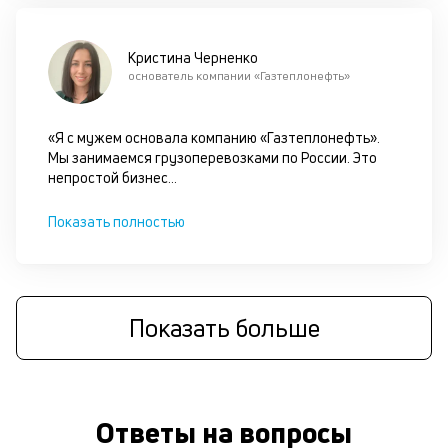
д
б
Кристина Черненко
основатель компании «Газтеплонефть»
б
о
«Я с мужем основала компанию «Газтеплонефть».
д
Мы занимаемся грузоперевозками по России. Это
непростой бизнес
...
и
с
Показать полностью
П
оц
за
Показать больше
на
за
по
за
н
Ответы на вопросы
с
на