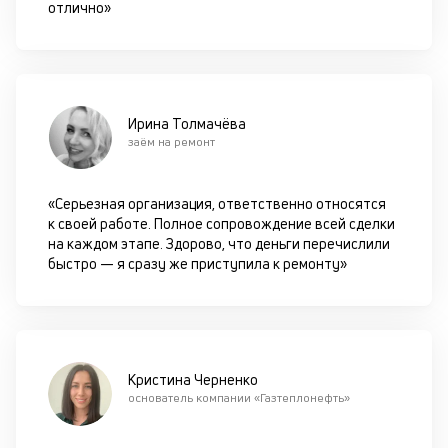
П
отлично»
м
к
у
Ирина Толмачёва
д
заём на ремонт
к
«Серьезная организация, ответственно относятся
М
к своей работе. Полное сопровождение всей сделки
ис
на каждом этапе. Здорово, что деньги перечислили
це
быстро — я сразу же приступила к ремонту»
по
пр
по
оп
ва
кр
Кристина Черненко
П
основатель компании «Газтеплонефть»
вс
в