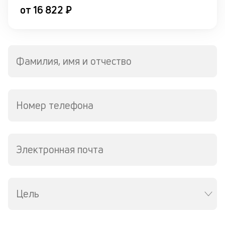
по
от 16 822 ₽
и
со
со
от
по
Фамилия, имя и отчество
ко
в
ко
ср
в
Номер телефона
р
о
в
де
Электронная почта
К
к
Цель
ч
л