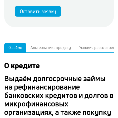
Оставить заявку
О займе
Альтернатива кредиту
Условия рассмотрени
О кредите
У
С
а
р
Выдаём долгосрочные займы
п
з
на рефинансирование
В
к
банковских кредитов и долгов в
д
в
микрофинансовых
ч
организациях, а также покупку
м
Р