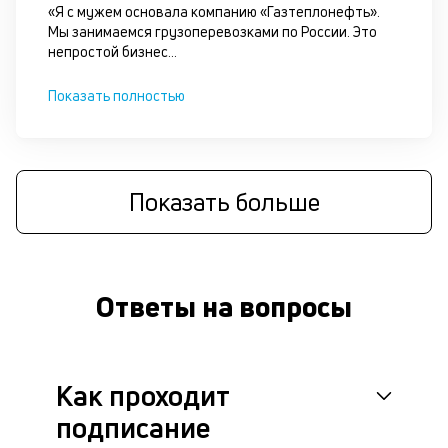
сц
«Я с мужем основала компанию «Газтеплонефть».
п
Мы занимаемся грузоперевозками по России. Это
до
непростой бизнес
...
за
кл
Показать полностью
ч
он
не
ок
в
Показать больше
с
си
М
Ответы на вопросы
п
д
б
Как проходит
б
подписание
д