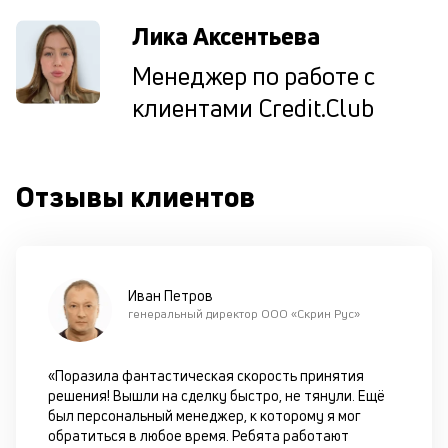
И
пе
Лика Аксентьева
ес
та
Менеджер по работе с
уд
клиентами Credit.Club
кл
О
п
в
Отзывы клиентов
сб
до
а
т
по
ка
Иван Петров
по
генеральный директор ООО «Скрин Рус»
ш
на
од
«Поразила фантастическая скорость принятия
н
решения! Вышли на сделку быстро, не тянули. Ещё
су
был персональный менеджер, к которому я мог
обратиться в любое время. Ребята работают