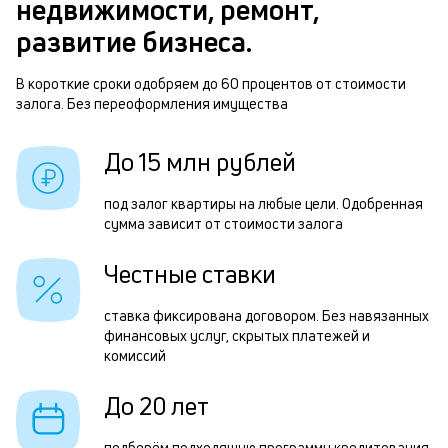
недвижимости, ремонт,
п
п
развитие бизнеса.
б
о
и
В короткие сроки одобряем до 60 процентов от стоимости
з
залога. Без переоформления имущества
к
з
к
п
До 15 млн рублей
о
п
под залог квартиры на любые цели. Одобренная
о
сумма зависит от стоимости залога
В
Честные ставки
в
о
ставка фиксирована договором. Без навязанных
финансовых услуг, скрытых платежей и
з
комиссий
и
До 20 лет
в
д
подберём подходящую программу кредитования