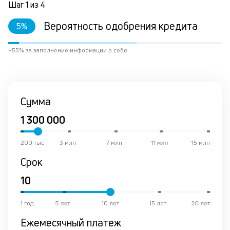
Шаг
1
из
4
ва
ко
Вероятность одобрения кредита
5
%
то
б
пр
+55% за заполнение информации о себе
эт
вр
ли
ст
ст
Сумма
ф
пр
пр
он
200 тыс
3 млн
7 млн
11 млн
15 млн
за
Срок
на
по
до
за
М
1 год
5 лет
10 лет
15 лет
20 лет
из
Ежемесячный платеж
де