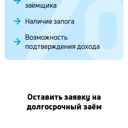
заёмщика
б
п
Наличие залога
в
о
Возможность
и
подтверждения дохода
О
о
Л
к
п
Оставить заявку на
к
долгосрочный заём
и
Ес
у