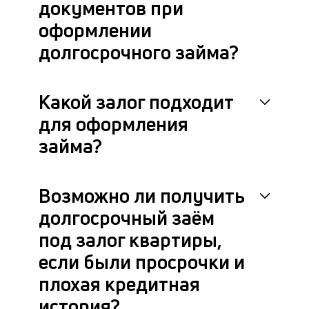
документов при
П
оформлении
оц
долгосрочного займа?
он
за
на
до
Какой залог подходит
за
по
для оформления
за
займа?
н
с
на
бл
Возможно ли получить
че
долгосрочный заём
в
це
под залог квартиры,
ан
м
если были просрочки и
др
плохая кредитная
фа
история?