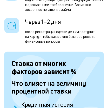
с адекватными требованиями. Возможно
н
досрочное погашение займа
д
Через 1–2 дня
с
П
после регистрации сделки деньги поступят
д
на карту, чтобы как можно быстрее решить
финансовые вопросы
з
п
з
Ставка от
многих
к
факторов зависит
%
н
Что влияет на величину
с
процентной ставки
д
1
Кредитная история
м