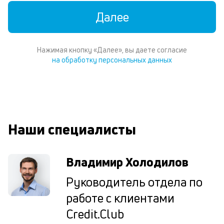
м
Далее
В
ко
ср
Нажимая кнопку «Далее», вы даете согласие
д
на обработку персональных данных
пе
о
св
по
за
на
Наши специалисты
до
за
по
за
Владимир Холодилов
н
в
Руководитель отдела по
Wh
работе с клиентами
Vi
ил
Credit.Club
Te