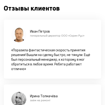
с
Отзывы клиентов
си
М
п
Иван Петров
д
генеральный директор ООО «Скрин Рус»
б
о
«Поразила фантастическая скорость принятия
решения! Вышли на сделку быстро, не тянули. Ещё
д
был персональный менеджер, к которому я мог
обратиться в любое время. Ребята работают
П
отлично»
оц
за
с
на
бл
че
Ирина Толмачёва
в
заём на ремонт
це