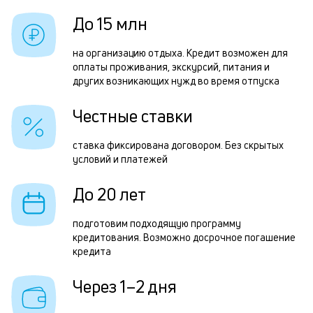
б
з
До 15 млн
и
з
к
на организацию отдыха. Кредит возможен для
п
оплаты проживания, экскурсий, питания и
к
других возникающих нужд во время отпуска
П
о
к
Честные ставки
н
ставка фиксирована договором. Без скрытых
с
условий и платежей
д
До 20 лет
1
м
подготовим подходящую программу
кредитования. Возможно досрочное погашение
б
кредита
п
Через 1–2 дня
в
о