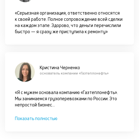
ан
м
«Серьезная организация, ответственно относятся
др
к своей работе. Полное сопровождение всей сделки
фа
на каждом этапе. Здорово, что деньги перечислили
быстро — я сразу же приступила к ремонту»
Кристина Черненко
основатель компании «Газтеплонефть»
«Я с мужем основала компанию «Газтеплонефть».
Мы занимаемся грузоперевозками по России. Это
непростой бизнес
...
Показать полностью