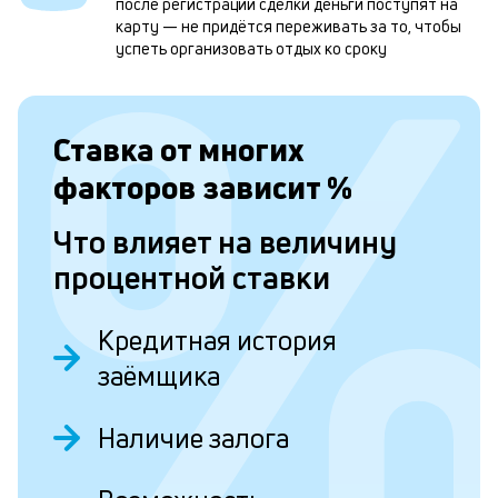
после регистрации сделки деньги поступят на
и
карту — не придётся переживать за то, чтобы
успеть организовать отдых ко сроку
о
Л
Ставка от
многих
к
факторов зависит
%
к
Что влияет на величину
и
процентной ставки
Ес
у
Кредитная история
ва
ко
заёмщика
то
б
пр
Наличие залога
эт
вр
ли