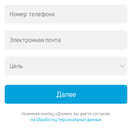
д
и
Номер телефона
по
ка
по
ш
на
Электронная почта
од
н
су
Цель
П
м
к
Далее
у
д
Нажимая кнопку «Далее», вы даете согласие
к
на обработку персональных данных
к