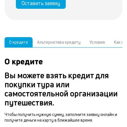
Оставить заявку
О кредите
Альтернатива кредиту
Условия
Как о
О кредите
У
С
а
р
Вы можете взять кредит для
к
з
покупки тура или
В
н
самостоятельной организации
д
о
путешествия.
ч
м
Чтобы получить нужную сумму, заполните заявку онлайн и
Р
получите деньги на карту в ближайшее время.
п
п