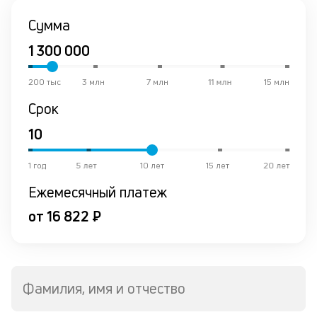
К
Сумма
ч
л
м
200 тыс
3 млн
7 млн
11 млн
15 млн
Срок
Д
о
св
по
за
1 год
5 лет
10 лет
15 лет
20 лет
на
Ежемесячный платеж
кр
в
от 16 822 ₽
Wh
Vi
ил
Te
П
Фамилия, имя и отчество
кл
со