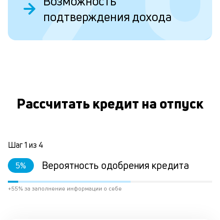
Возможность
ст
подтверждения дохода
ст
ф
пр
ра
за
О
на
по
кр
М
Рассчитать кредит на отпуск
из
де
по
и
со
Шаг
1
из
4
со
от
Вероятность одобрения кредита
5
%
по
ко
+55% за заполнение информации о себе
в
ре