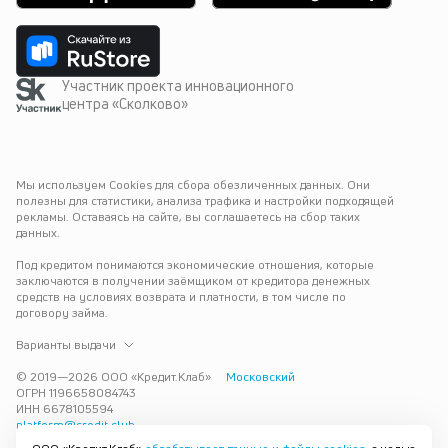
Участник проекта инновационного
центра «Сколково»
Мы используем Cookies для сбора обезличенных данных. Они 
полезны для статистики, анализа трафика и настройки подходящей 
рекламы. Оставаясь на сайте, вы соглашаетесь на сбор таких 
данных.
Под кредитом понимаются экономические отношения, которые 
заключаются в получении заёмщиком от кредитора денежных 
средств на условиях возврата и платности, в том числе по 
договору займа.
Варианты выдачи
© 2019—
2026
ООО «Кредит.Клаб»
Московский
ОГРН 1196658084743
ИНН 6678105594
platform@credit.club