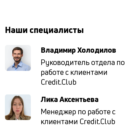
М
ис
це
по
Наши специалисты
пр
по
оп
Владимир Холодилов
ва
кр
Руководитель отдела по
П
вс
работе с клиентами
в
Credit.Club
сц
п
кр
Лика Аксентьева
в
ср
Менеджер по работе с
ч
он
клиентами Credit.Club
не
ок
в