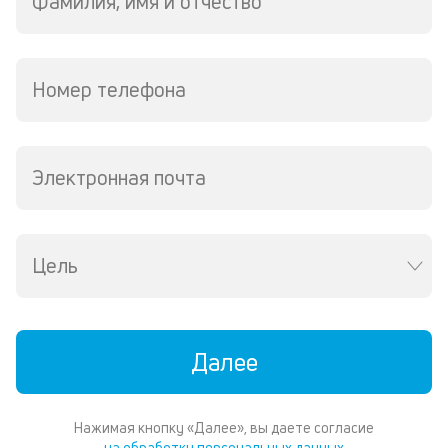
Фамилия, имя и отчество
л
м
Номер телефона
В
ко
ср
д
Электронная почта
кл
о
св
по
за
Цель
на
кр
в
Wh
Vi
Далее
ил
Te
П
Нажимая кнопку «Далее», вы даете согласие
со
на обработку персональных данных