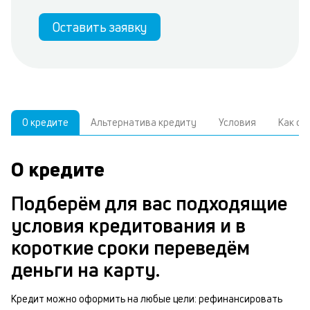
Оставить заявку
О кредите
Альтернатива кредиту
Условия
Как о
О кредите
У
С
а
р
Подберём для вас подходящие
п
з
условия кредитования и в
В
к
короткие сроки переведём
д
в
деньги на карту.
ч
б
м
Кредит можно оформить на любые цели: рефинансировать