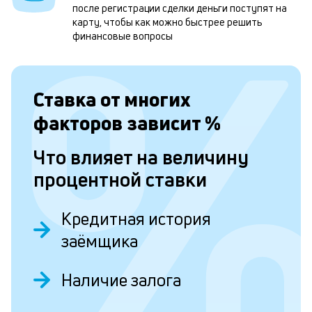
1
после регистрации сделки деньги поступят на
м
карту, чтобы как можно быстрее решить
финансовые вопросы
н
к
с
Ставка от
многих
а
факторов зависит
%
п
Что влияет на величину
с
процентной ставки
б
п
Кредитная история
в
заёмщика
о
б
Наличие залога
и