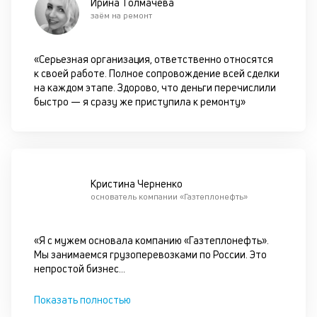
Ирина Толмачёва
ок
заём на ремонт
в
с
си
«Серьезная организация, ответственно относятся
к своей работе. Полное сопровождение всей сделки
М
на каждом этапе. Здорово, что деньги перечислили
быстро — я сразу же приступила к ремонту»
п
д
б
о
Кристина Черненко
д
основатель компании «Газтеплонефть»
П
«Я с мужем основала компанию «Газтеплонефть».
оц
Мы занимаемся грузоперевозками по России. Это
за
непростой бизнес
...
с
на
Показать полностью
бл
че