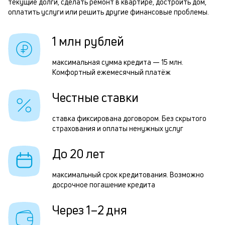
н
текущие долги, сделать ремонт в квартире, достроить дом,
п
оплатить услуги или решить другие финансовые проблемы.
1
б
и
1 млн рублей
р
к
максимальная сумма кредита — 15 млн.
к
Комфортный ежемесячный платёж
Р
о
п
Честные ставки
з
ставка фиксирована договором. Без скрытого
з
страхования и оплаты ненужных услуг
п
До 20 лет
М
п
максимальный срок кредитования. Возможно
досрочное погашение кредита
к
д
Через 1–2 дня