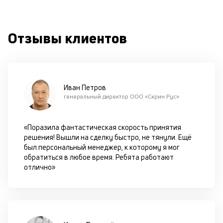
М
ис
це
Отзывы клиентов
по
пр
по
оп
ва
Иван Петров
кр
генеральный директор ООО «Скрин Рус»
по
че
ст
«Поразила фантастическая скорость принятия
П
решения! Вышли на сделку быстро, не тянули. Ещё
вс
был персональный менеджер, к которому я мог
в
обратиться в любое время. Ребята работают
сц
отлично»
п
кр
за
ч
он
не