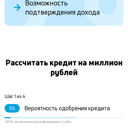
о
Возможность
подтверждения дохода
Л
к
к
и
О
Ес
Рассчитать кредит на миллион
у
ва
рублей
ко
то
б
пр
Шаг
1
из
4
эт
вр
Вероятность одобрения кредита
5
%
ли
ст
ст
+55% за заполнение информации о себе
ф