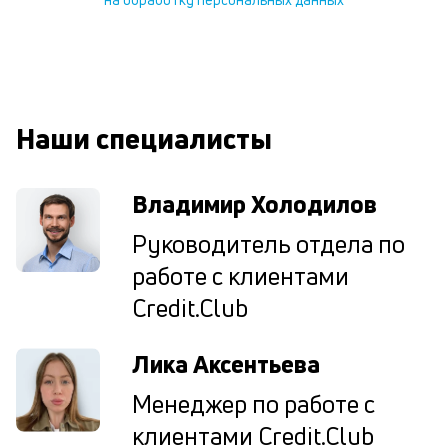
д
и
по
ка
по
ш
на
Наши специалисты
од
н
су
Владимир Холодилов
П
Руководитель отдела по
м
работе с клиентами
к
Credit.Club
у
Лика Аксентьева
д
к
Менеджер по работе с
к
клиентами Credit.Club