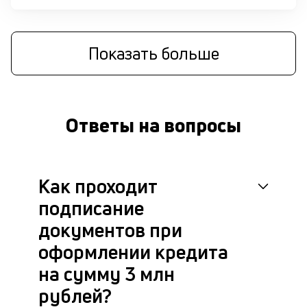
п
д
Показать больше
б
о
д
Ответы на вопросы
П
оц
за
с
Как проходит
на
бл
подписание
че
в
документов при
це
оформлении кредита
ан
м
на сумму 3 млн
др
рублей?
фа