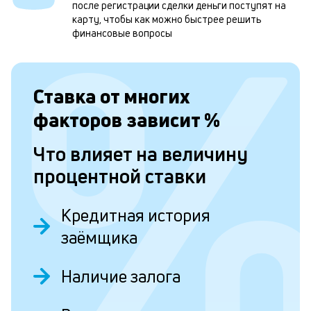
м
после регистрации сделки деньги поступят на
карту, чтобы как можно быстрее решить
н
финансовые вопросы
к
с
Ставка от
многих
а
п
факторов зависит
%
с
Что влияет на величину
б
процентной ставки
п
в
Кредитная история
о
заёмщика
б
и
Наличие залога
о