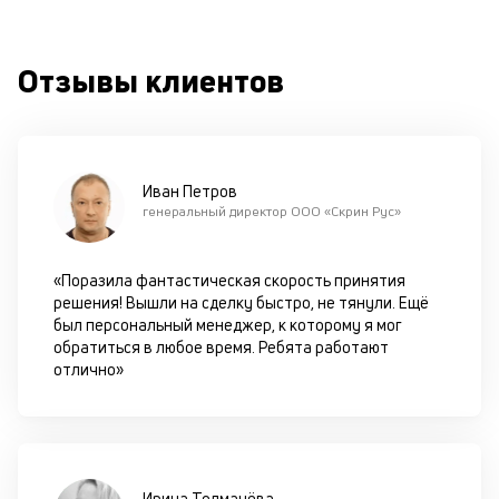
од
н
су
Отзывы клиентов
П
м
к
Иван Петров
у
генеральный директор ООО «Скрин Рус»
д
к
«Поразила фантастическая скорость принятия
решения! Вышли на сделку быстро, не тянули. Ещё
к
был персональный менеджер, к которому я мог
обратиться в любое время. Ребята работают
М
отлично»
ис
це
по
пр
по
Ирина Толмачёва