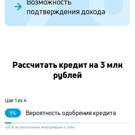
Возможность
Д
подтверждения дохода
у
в
д
н
О
н
а
Рассчитать кредит на 3 млн
п
рублей
н
л
к
Шаг
1
из
4
Вероятность одобрения кредита
5
%
Л
к
+55% за заполнение информации о себе