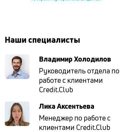
ср
д
о
св
по
за
Наши специалисты
на
кр
в
Владимир Холодилов
Wh
Vi
Руководитель отдела по
ил
Te
работе с клиентами
П
со
Credit.Club
д
и
Лика Аксентьева
по
ка
Менеджер по работе с
по
ш
клиентами Credit.Club
на