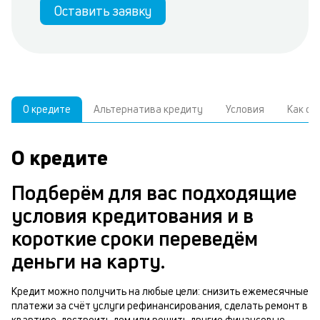
Оставить заявку
О кредите
Альтернатива кредиту
Условия
Как о
О кредите
У
С
а
р
Подберём для вас подходящие
п
з
условия кредитования и в
В
к
короткие сроки переведём
д
в
деньги на карту.
ч
б
м
Кредит можно получить на любые цели: снизить ежемесячные
н
платежи за счёт услуги рефинансирования, сделать ремонт в
п
квартире, достроить дом или решить другие финансовые