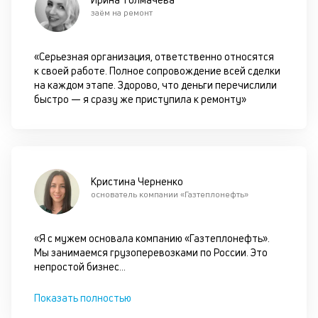
оп
заём на ремонт
ва
кр
по
«Серьезная организация, ответственно относятся
че
к своей работе. Полное сопровождение всей сделки
ст
на каждом этапе. Здорово, что деньги перечислили
П
быстро — я сразу же приступила к ремонту»
вс
в
сц
п
кр
за
Кристина Черненко
ч
основатель компании «Газтеплонефть»
он
не
ок
«Я с мужем основала компанию «Газтеплонефть».
в
Мы занимаемся грузоперевозками по России. Это
с
непростой бизнес
...
си
Показать полностью
М