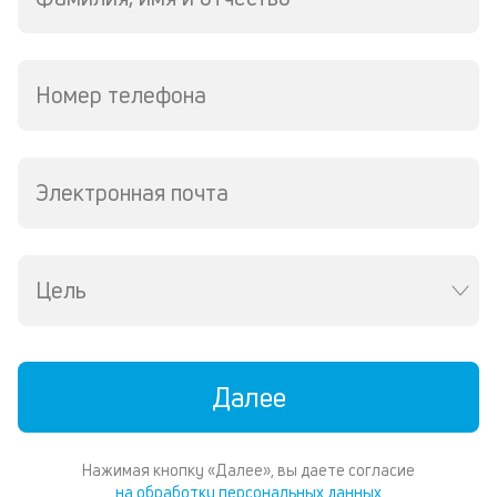
М
из
де
по
Номер телефона
и
со
со
от
Электронная почта
по
ко
в
ре
Цель
К
ч
л
Далее
м
В
Нажимая кнопку «Далее», вы даете согласие
ко
на обработку персональных данных