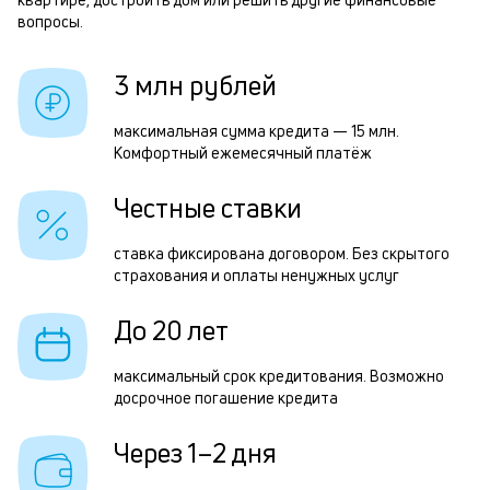
3
б
вопросы.
и
р
3 млн рублей
к
к
максимальная сумма кредита — 15 млн.
Р
Комфортный ежемесячный платёж
о
п
Честные ставки
з
з
ставка фиксирована договором. Без скрытого
страхования и оплаты ненужных услуг
п
М
До 20 лет
п
максимальный срок кредитования. Возможно
к
досрочное погашение кредита
д
Через 1–2 дня
1