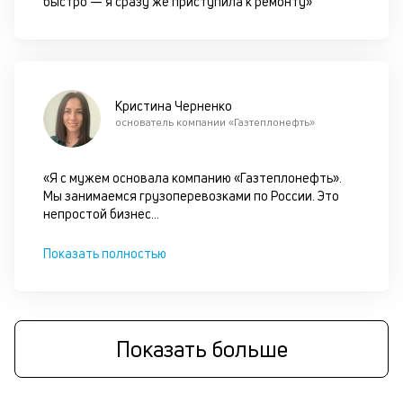
быстро — я сразу же приступила к ремонту»
б
о
д
Кристина Черненко
и
основатель компании «Газтеплонефть»
с
«Я с мужем основала компанию «Газтеплонефть».
П
Мы занимаемся грузоперевозками по России. Это
оц
непростой бизнес
...
за
на
за
Показать полностью
по
за
н
с
на
Показать больше
бл
че
в