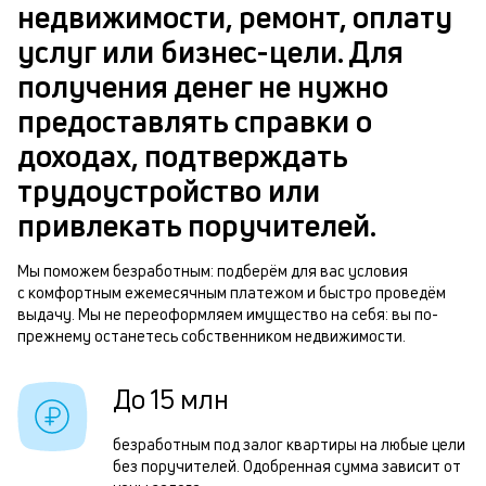
в
недвижимости, ремонт, оплату
ч
б
услуг или бизнес-цели. Для
м
получения денег не нужно
п
Р
предоставлять справки о
б
п
доходах, подтверждать
и
з
трудоустройство или
к
з
привлекать поручителей.
к
п
о
Мы поможем безработным: подберём для вас условия
п
с комфортным ежемесячным платежом и быстро проведём
о
выдачу. Мы не переоформляем имущество на себя: вы по-
прежнему останетесь собственником недвижимости.
П
з
До 15 млн
п
безработным под залог квартиры на любые цели
з
без поручителей. Одобренная сумма зависит от