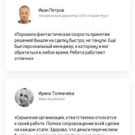
кр
Иван Петров
П
генеральный директор ООО «Скрин Рус»
вс
в
сц
«Поразила фантастическая скорость принятия
п
решения! Вышли на сделку быстро, не тянули. Ещё
за
был персональный менеджер, к которому я мог
кл
обратиться в любое время. Ребята работают
ч
отлично»
он
не
ок
в
с
си
Ирина Толмачёва
заём на ремонт
М
п
«Серьезная организация, ответственно относятся
д
к своей работе. Полное сопровождение всей сделки
на каждом этапе. Здорово, что деньги перечислили
б