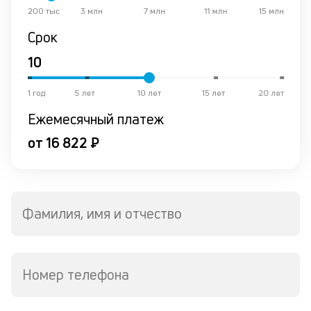
200 тыс
3 млн
7 млн
11 млн
15 млн
о
в
Срок
де
К
1 год
5 лет
10 лет
15 лет
20 лет
к
Ежемесячный платеж
ч
л
от 16 822 ₽
м
Д
о
Фамилия, имя и отчество
св
по
за
в
Номер телефона
Wh
Vi
ил