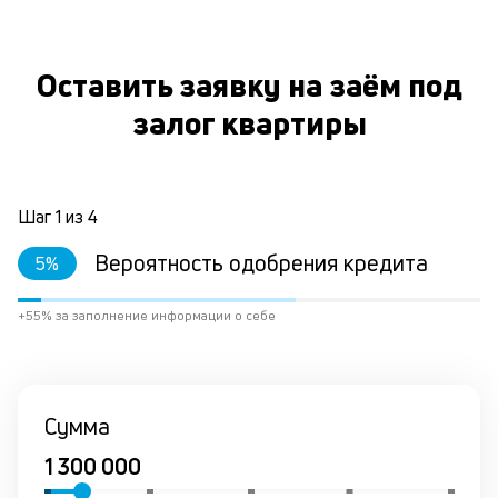
ст
ф
пр
Оставить заявку на заём под
ра
за
залог квартиры
на
по
за
по
за
Шаг
1
из
4
не
М
Вероятность одобрения кредита
5
%
из
де
+55% за заполнение информации о себе
по
и
со
со
от
Сумма
по
ко
в
р