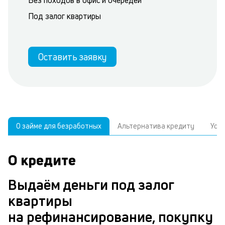
Без походов в офис и очередей
Под залог квартиры
Оставить заявку
О займе для безработных
Альтернатива кредиту
Усл
О кредите
У
С
а
р
Выдаём деньги под залог
п
з
квартиры
В
к
на рефинансирование, покупку
д