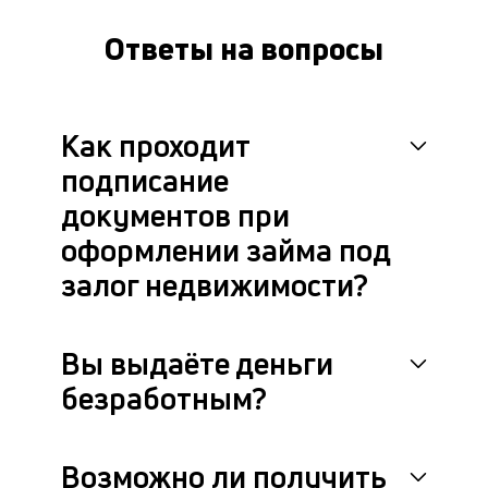
це
ан
Ответы на вопросы
м
др
фа
Как проходит
подписание
документов при
оформлении займа под
залог недвижимости?
Вы выдаёте деньги
безработным?
Возможно ли получить