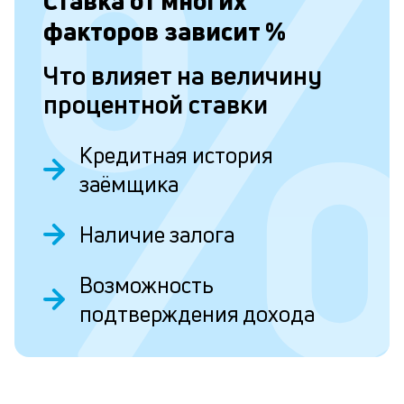
Ставка от
многих
п
факторов зависит
%
Л
Что влияет на величину
к
процентной ставки
п
к
Кредитная история
и
заёмщика
О
Ес
Наличие залога
у
ва
ко
Возможность
то
б
подтверждения дохода
пр
эт
вр
ли
ст