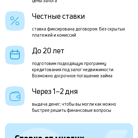
н
цены залога
н
Честные ставки
с
д
ставка фиксирована договором. Без скрытых
платежей и комиссий
1
м
До 20 лет
б
подготовим подходящую программу
п
кредитования под залог недвижимости.
Возможно досрочное погашение займа
в
о
Через 1–2 дня
с
выдача денег, чтобы вы могли как можно
о
быстрее решить финансовые вопросы
д
и