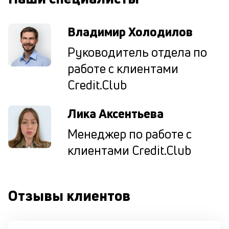
н
су
Владимир Холодилов
П
Руководитель отдела по
м
работе с клиентами
к
Credit.Club
у
д
Лика Аксентьева
к
Менеджер по работе с
к
клиентами Credit.Club
М
ис
це
по
Отзывы клиентов
пр
по
оп
ва