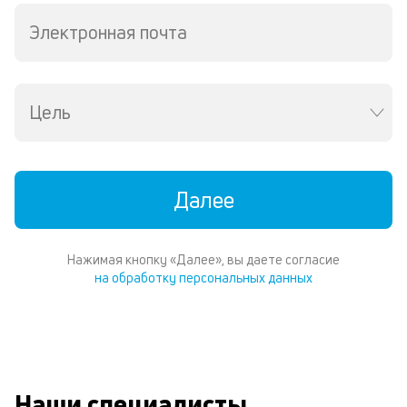
Te
Электронная почта
И
пе
ес
та
уд
Цель
кл
Ес
н
по
пе
Далее
м
п
со
Нажимая кнопку «Далее», вы даете согласие
д
на обработку персональных данных
и
по
ка
по
ш
на
од
Наши специалисты