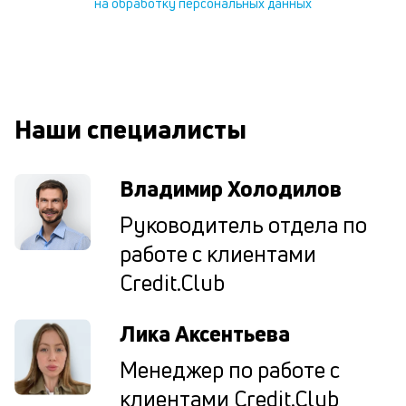
на обработку персональных данных
В
ко
ср
д
о
св
Наши специалисты
по
за
на
Владимир Холодилов
кр
в
Руководитель отдела по
Wh
Vi
работе с клиентами
ил
Te
Credit.Club
П
со
Лика Аксентьева
д
и
Менеджер по работе с
по
ка
клиентами Credit.Club
по