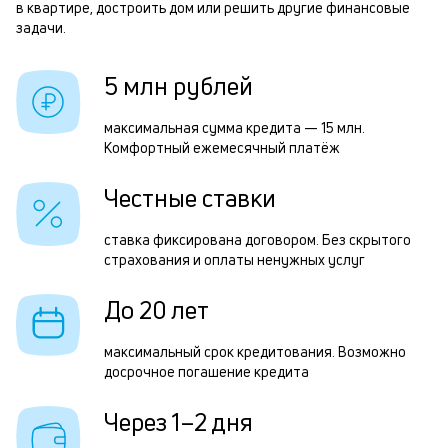
б
в квартире, достроить дом или решить другие финансовые
задачи.
и
р
к
5 млн рублей
к
Р
максимальная сумма кредита — 15 млн.
о
Комфортный ежемесячный платёж
п
з
Честные ставки
з
ставка фиксирована договором. Без скрытого
п
страхования и оплаты ненужных услуг
М
До 20 лет
п
к
максимальный срок кредитования. Возможно
досрочное погашение кредита
д
1
Через 1–2 дня
м