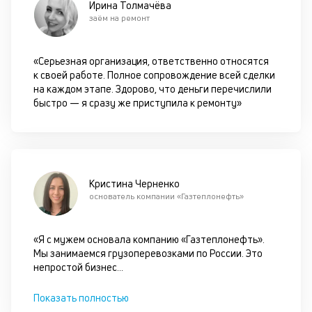
Ирина Толмачёва
пр
заём на ремонт
по
оп
ва
«Серьезная организация, ответственно относятся
кр
к своей работе. Полное сопровождение всей сделки
по
на каждом этапе. Здорово, что деньги перечислили
че
быстро — я сразу же приступила к ремонту»
ст
П
вс
в
сц
п
Кристина Черненко
кр
основатель компании «Газтеплонефть»
за
ч
он
«Я с мужем основала компанию «Газтеплонефть».
не
Мы занимаемся грузоперевозками по России. Это
ок
непростой бизнес
...
в
с
Показать полностью
си