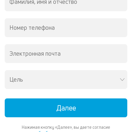
Фамилия, имя и отчество
р
5
ру
М
из
Номер телефона
де
по
и
со
Электронная почта
со
от
по
ко
в
Цель
ре
К
ч
Далее
л
м
Нажимая кнопку «Далее», вы даете согласие