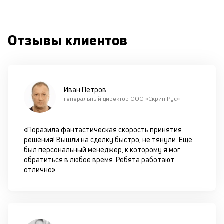
ш
на
од
Отзывы клиентов
н
су
П
м
Иван Петров
генеральный директор ООО «Скрин Рус»
к
у
«Поразила фантастическая скорость принятия
д
решения! Вышли на сделку быстро, не тянули. Ещё
к
был персональный менеджер, к которому я мог
обратиться в любое время. Ребята работают
к
отлично»
М
ис
це
по