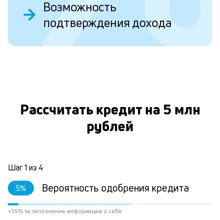
Возможность
у
подтверждения дохода
в
д
н
О
н
а
Рассчитать кредит на 5 млн
п
н
рублей
л
к
Шаг
1
из
4
Л
Вероятность одобрения кредита
5
%
к
+55% за заполнение информации о себе
к