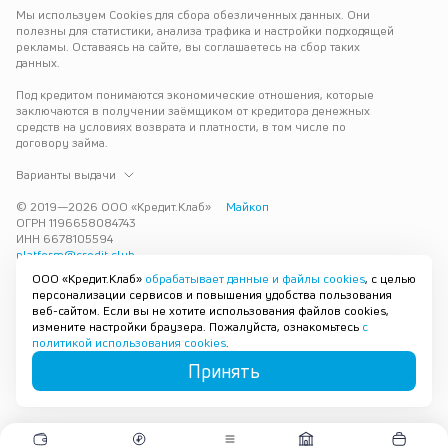
Мы используем Cookies для сбора обезличенных данных. Они 
полезны для статистики, анализа трафика и настройки подходящей 
рекламы. Оставаясь на сайте, вы соглашаетесь на сбор таких 
данных.
Под кредитом понимаются экономические отношения, которые 
заключаются в получении заёмщиком от кредитора денежных 
средств на условиях возврата и платности, в том числе по 
договору займа.
Варианты выдачи
© 2019—
2026
ООО «Кредит.Клаб»
Майкоп
ОГРН 1196658084743
ИНН 6678105594
platform@credit.club
ООО «Кредит.Клаб»
обрабатывает данные и файлы cookies
, с целью
Кредит под залог недвижимости в Майкопе до 15 млн рублей — 
персонализации сервисов и повышения удобства пользования
срочно и без лишних справок. Получите деньги под залог 
веб-сайтом. Если вы не хотите использования файлов cookies,
квартиры с плохой кредитной историей с одобрением за 30 минут. 
измените настройки браузера. Пожалуйста, ознакомьтесь
с
Рассмотрим заявку и предложим наиболее подходящие условия 
политикой использования cookies
.
под ваши возможности.
Принять
Карта сайта