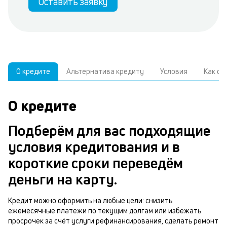
Оставить заявку
О кредите
Альтернатива кредиту
Условия
Как о
О кредите
У
С
а
р
Подберём для вас подходящие
п
з
условия кредитования и в
В
к
короткие сроки переведём
д
в
деньги на карту.
ч
б
м
Кредит можно оформить на любые цели: снизить
н
ежемесячные платежи по текущим долгам или избежать
п
просрочек за счёт услуги рефинансирования, сделать ремонт