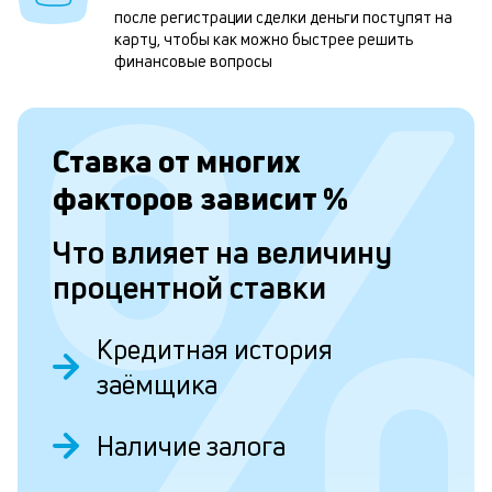
после регистрации сделки деньги поступят на
н
карту, чтобы как можно быстрее решить
к
финансовые вопросы
с
а
Ставка от
многих
п
факторов зависит
%
с
б
Что влияет на величину
п
процентной ставки
в
о
Кредитная история
б
заёмщика
и
Наличие залога
о
Д