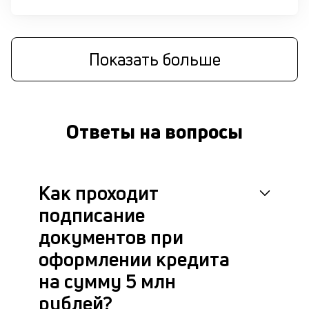
М
п
Показать больше
д
б
о
Ответы на вопросы
д
П
оц
Как проходит
за
с
подписание
на
бл
документов при
че
оформлении кредита
в
це
на сумму 5 млн
ан
рублей?
м