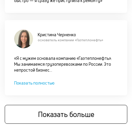
быстро — я сразу же приступила к ремонту»
б
о
д
Кристина Черненко
и
основатель компании «Газтеплонефть»
с
«Я с мужем основала компанию «Газтеплонефть».
П
Мы занимаемся грузоперевозками по России. Это
оц
непростой бизнес
...
за
на
за
Показать полностью
по
за
н
с
на
Показать больше
бл
че
в