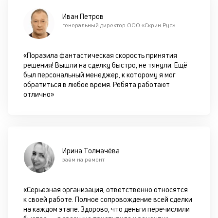
кр
Иван Петров
П
генеральный директор ООО «Скрин Рус»
вс
в
сц
«Поразила фантастическая скорость принятия
п
решения! Вышли на сделку быстро, не тянули. Ещё
за
был персональный менеджер, к которому я мог
кл
обратиться в любое время. Ребята работают
ч
отлично»
он
не
ок
в
с
си
Ирина Толмачёва
заём на ремонт
М
п
«Серьезная организация, ответственно относятся
д
к своей работе. Полное сопровождение всей сделки
на каждом этапе. Здорово, что деньги перечислили
б