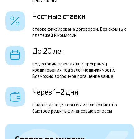
н
цены залога
н
Честные ставки
с
д
ставка фиксирована договором. Без скрытых
платежей и комиссий
1
м
До 20 лет
б
подготовим подходящую программу
п
кредитования под залог недвижимости.
Возможно досрочное погашение займа
в
о
Через 1–2 дня
с
выдача денег, чтобы вы могли как можно
о
быстрее решить финансовые вопросы
д
и