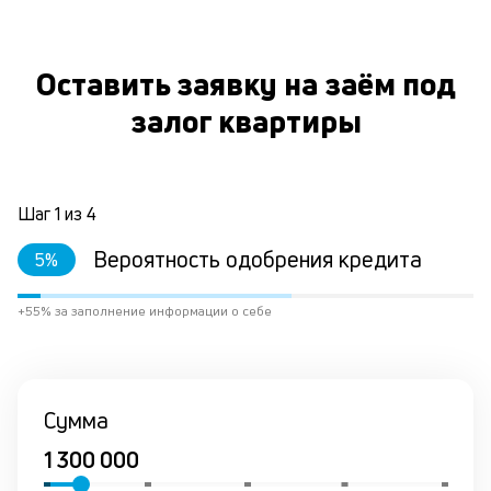
ст
ф
пр
Оставить заявку на заём под
ра
за
залог квартиры
на
по
за
по
за
Шаг
1
из
4
не
М
Вероятность одобрения кредита
5
%
из
де
+55% за заполнение информации о себе
по
и
со
со
от
Сумма
по
ко
в
р