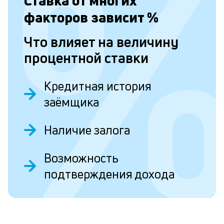
Ставка от
многих
п
факторов зависит
%
Л
Что влияет на величину
к
процентной ставки
п
к
Кредитная история
и
заёмщика
О
Ес
Наличие залога
у
ва
ко
Возможность
то
б
подтверждения дохода
пр
эт
вр
ли
ст