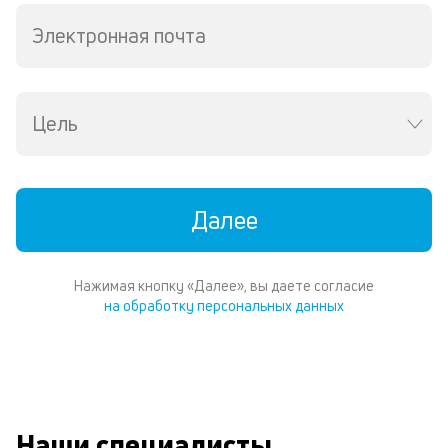
Te
Электронная почта
И
пе
ес
та
уд
Цель
кл
Ес
н
по
пе
Далее
м
п
со
Нажимая кнопку «Далее», вы даете согласие
д
на обработку персональных данных
и
по
ка
по
ш
на
од
Наши специалисты