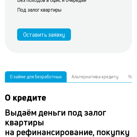
Без походов в офис и очередей
Под залог квартиры
Оставить заявку
О займе для безработных
Альтернатива кредиту
Усл
О кредите
У
С
а
р
Выдаём деньги под залог
п
з
квартиры
В
к
на рефинансирование, покупку
д