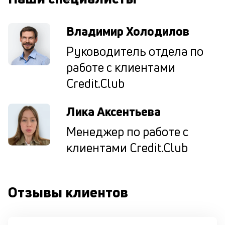
н
су
Владимир Холодилов
П
Руководитель отдела по
м
работе с клиентами
к
Credit.Club
у
д
Лика Аксентьева
к
Менеджер по работе с
к
клиентами Credit.Club
М
ис
це
по
Отзывы клиентов
пр
по
оп
ва