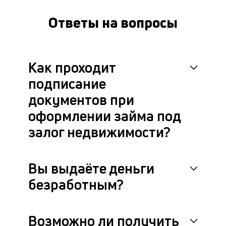
це
ан
Ответы на вопросы
м
др
фа
Как проходит
подписание
документов при
оформлении займа под
залог недвижимости?
Вы выдаёте деньги
безработным?
Возможно ли получить