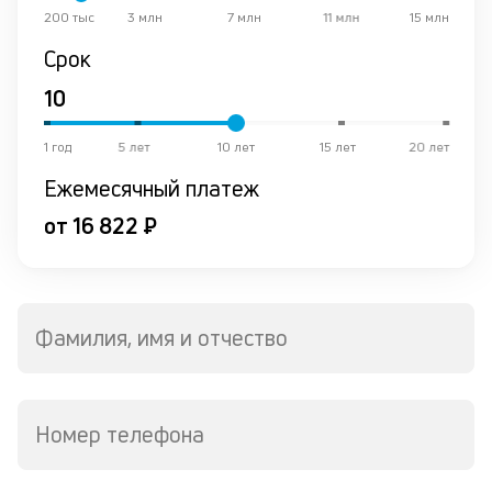
200 тыс
3 млн
7 млн
11 млн
15 млн
о
в
Срок
де
К
1 год
5 лет
10 лет
15 лет
20 лет
к
Ежемесячный платеж
ч
л
от 16 822 ₽
м
Д
о
Фамилия, имя и отчество
св
по
за
в
Номер телефона
Wh
Vi
ил