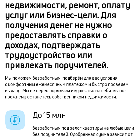
в
недвижимости, ремонт, оплату
ч
б
услуг или бизнес-цели. Для
м
получения денег не нужно
п
Р
предоставлять справки о
б
п
доходах, подтверждать
и
з
трудоустройство или
к
з
привлекать поручителей.
к
п
о
Мы поможем безработным: подберём для вас условия
п
с комфортным ежемесячным платежом и быстро проведём
о
выдачу. Мы не переоформляем имущество на себя: вы по-
прежнему останетесь собственником недвижимости.
П
з
До 15 млн
п
безработным под залог квартиры на любые цели
з
без поручителей. Одобренная сумма зависит от